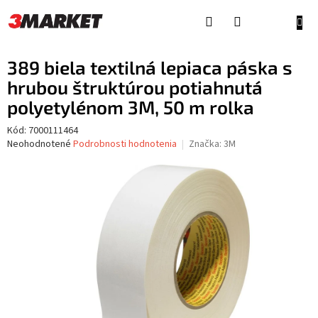
Prejsť
na
NÁKU
obsah
KOŠÍ
389 biela textilná lepiaca páska s
hrubou štruktúrou potiahnutá
polyetylénom 3M, 50 m rolka
Kód:
7000111464
Priemerné
Neohodnotené
Podrobnosti hodnotenia
Značka:
3M
hodnotenie
produktu
je
0,0
z
5
hviezdičiek.