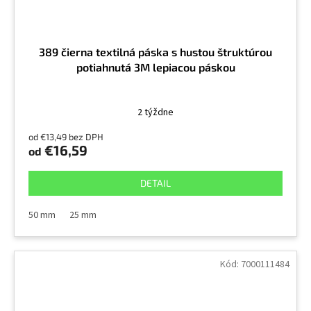
389 čierna textilná páska s hustou štruktúrou
potiahnutá 3M lepiacou páskou
2 týždne
od €13,49 bez DPH
€16,59
od
DETAIL
50 mm
25 mm
Kód:
7000111484