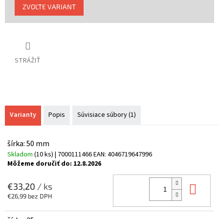
Jednotková
ZVOĽTE VARIANT
cena:
STRÁŽIŤ
Varianty
Popis
Súvisiace súbory (1)
šírka: 50 mm
Skladom
(10 ks)
| 7000111466
EAN:
4046719647996
Môžeme doručiť do:
12.8.2026
Do 
€33,20
/ ks
€26,99 bez DPH