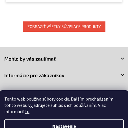
ZOBRAZIŤ VŠETKY SÚVISIACE PRODUKTY
Z
á
Mohlo by vás zaujímať
p
ä
t
Informácie pre zákazníkov
i
e
Kontakt
Tento web používa súbory cookie. Ďalším prechádzaním
tohto webu vyjadrujete súhlas s ich používaním. Viac
informácií
tu
.
Nastavenie