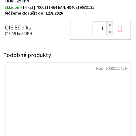
šírka: 25 mm
Skladom
(14 ks)
| 7000111464
EAN:
4046719633135
Môžeme doručiť do:
12.8.2026
Do 
€16,59
/ ks
€13,49 bez DPH
Kód:
7000111459