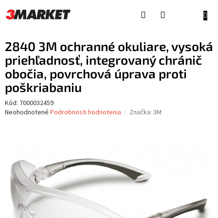
Prejsť
na
NÁKU
obsah
KOŠÍ
2840 3M ochranné okuliare, vysoká
priehľadnosť, integrovaný chránič
obočia, povrchová úprava proti
poškriabaniu
Kód:
7000032459
Priemerné
Neohodnotené
Podrobnosti hodnotenia
Značka:
3M
hodnotenie
produktu
je
0,0
z
5
hviezdičiek.