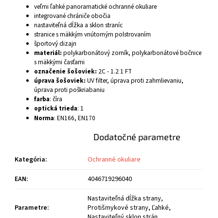
veľmi ľahké panoramatické ochranné okuliare
integrované chrániče obočia
nastaviteľná dĺžka a sklon straníc
stranice s mäkkým vnútorným polstrovaním
športový dizajn
materiál:
polykarbonátový zorník, polykarbonátové bočnice
s mäkkými časťami
označenie šošoviek:
2C - 1.2 1 FT
úprava šošoviek:
UV filter, úprava proti zahmlievaniu,
úprava proti poškriabaniu
farba
: číra
optická trieda
: 1
Norma
: EN166, EN170
Dodatočné parametre
Kategória
:
Ochranné okuliare
EAN
:
4046719296040
Nastaviteľná dĺžka strany,
Parametre
:
Protišmykové strany, Ľahké,
Nastaviteľný sklon strán