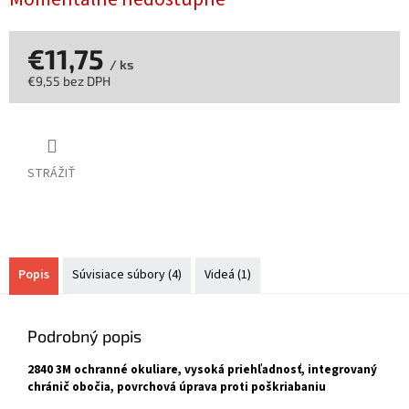
€11,75
/ ks
€9,55 bez DPH
Jednotková
cena:
STRÁŽIŤ
Popis
Súvisiace súbory (4)
Videá (1)
Podrobný popis
2840 3M ochranné okuliare, vysoká priehľadnosť, integrovaný
chránič obočia, povrchová úprava proti poškriabaniu