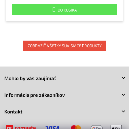
DO KOŠÍKA
ZOBRAZIŤ VŠETKY SÚVISIACE PRODUKTY
Z
á
Mohlo by vás zaujímať
p
ä
t
Informácie pre zákazníkov
i
e
Kontakt