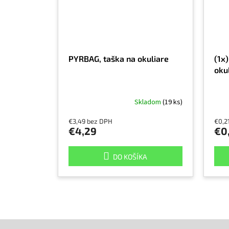
PYRBAG, taška na okuliare
(1x)
oku
Skladom
(19 ks)
€3,49 bez DPH
€0,2
€4,29
€0
DO KOŠÍKA
Z