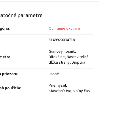
atočné parametre
gória
:
Ochranné okuliare
8149920034718
Gumový nosník,
metre
:
Bifokálne, Nastaviteľná
dĺžka strany, Dioptria
a priezoru
:
Jasné
Priemysel,
ah použitia
:
stavebníctvo, voľný čas