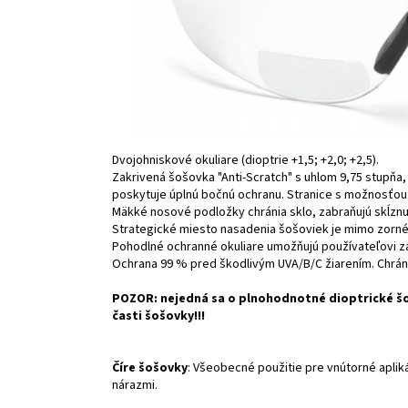
Dvojohniskové okuliare (dioptrie +1,5; +2,0; +2,5).
Zakrivená šošovka "Anti-Scratch" s uhlom 9,75 stupňa,
poskytuje úplnú bočnú ochranu. Stranice s možnosťou 
Mäkké nosové podložky chránia sklo, zabraňujú skĺznu
Strategické miesto nasadenia šošoviek je mimo zorné
Pohodlné ochranné okuliare umožňujú používateľovi zá
Ochrana 99 % pred škodlivým UVA/B/C žiarením. Chrán
POZOR: nejedná sa o plnohodnotné dioptrické šoš
časti šošovky!!!
Číre šošovky
: Všeobecné použitie pre vnútorné aplik
nárazmi.