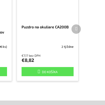
Ďalší
Puzdro na okuliare CA200B
produkt
rov
96 ks)
2 týždne
€7,17 bez DPH
€8,82
DO KOŠÍKA