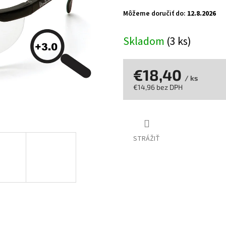
z
Môžeme doručiť do:
12.8.2026
5
hviezdičiek.
Skladom
(3 ks)
€18,40
/ ks
€14,96 bez DPH
Jednotková
cena:
STRÁŽIŤ