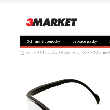
Prejsť
na
obsah
Ochranné pomôcky
Lepiace pásky
3M produkty
Ochranné pomôcky
Ochranné ok
Domov