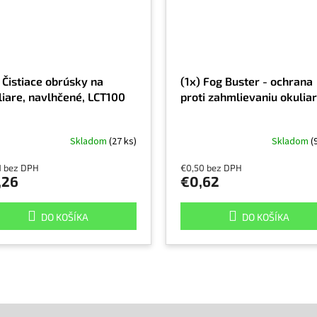
 Čistiace obrúsky na
(1x) Fog Buster - ochrana
liare, navlhčené, LCT100
proti zahmlievaniu okulia
Skladom
(27 ks)
Skladom
(
1 bez DPH
€0,50 bez DPH
,26
€0,62
DO KOŠÍKA
DO KOŠÍKA