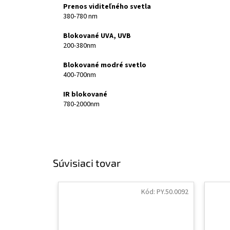
Prenos viditeľného svetla
380-780 nm
Blokované UVA, UVB
200-380nm
Blokované modré svetlo
400-700nm
IR blokované
780-2000nm
Súvisiaci tovar
Kód:
PY.50.0092