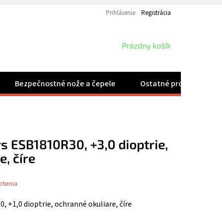
Prihlásenie
Registrácia
NÁKUPNÝ
Prázdny košík
KOŠÍK
Bezpečnostné nože a čepele
Ostatné produkty
rs ESB1810R30, +3,0 dioptrie,
, číre
otenia
, +1,0 dioptrie, ochranné okuliare, číre