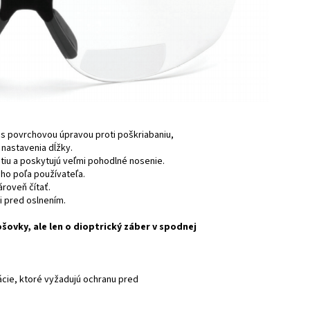
 s povrchovou úpravou proti poškriabaniu,
nastavenia dĺžky.
tiu a poskytujú veľmi pohodlné nosenie.
ho poľa používateľa.
roveň čítať.
i pred oslnením.
ovky, ale len o dioptrický záber v spodnej
ácie, ktoré vyžadujú ochranu pred