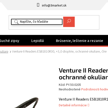
info@3market.sk
Suché zipsy
Lepidlá
Brúsenie, leštenie a rezanie
uliare
Venture II Readers ESB1810R30, +3,0 dioptrie, ochranné okuliare, číre
Venture II Reade
ochranné okuliare
Kód:
PY.50.0205
Priemerné
Neohodnotené
Podrobnosti hodn
hodnotenie
produktu
Venture II Readers ESB1810R10
je
Detailné informácie
0,0