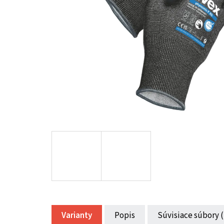
Varianty
Popis
Súvisiace súbory (