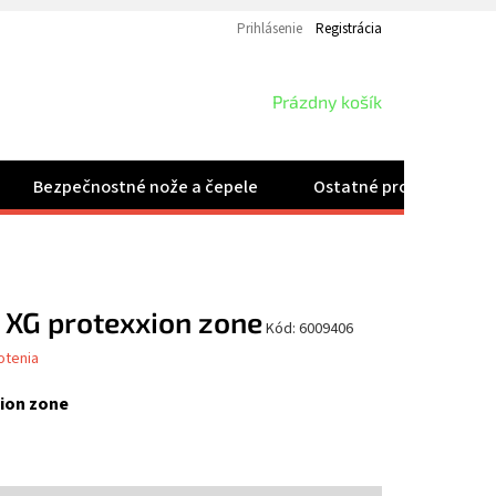
Prihlásenie
Registrácia
NÁKUPNÝ
Prázdny košík
KOŠÍK
Bezpečnostné nože a čepele
Ostatné produkty
 XG protexxion zone
Kód:
6009406
otenia
ion zone