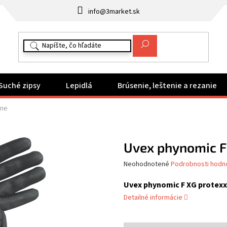
info@3market.sk
Suché zipsy
Lepidlá
Brúsenie, leštenie a rezanie
one
Uvex phynomic F
Priemerné
Neohodnotené
Podrobnosti hodn
hodnotenie
produktu
Uvex phynomic F XG protexx
je
Detailné informácie
0,0
z
5