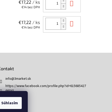
Do košíka
€17,22
/ ks
€14 bez DPH
Do košíka
€17,22
/ ks
€14 bez DPH
Kontakt
info
@
3market.sk
https://www.facebook.com/profile.php?id=615685427
66041
3market.sk
Súhlasím