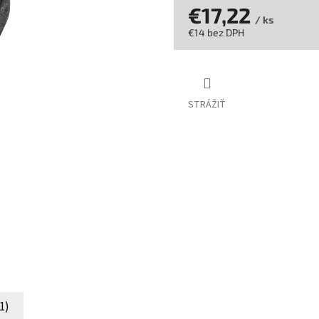
hviezdičiek.
€17,22
/ ks
€14 bez DPH
Jednotková
cena:
STRÁŽIŤ
1)