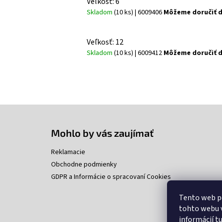
Veľkosť: 6
Skladom
(10 ks)
| 6009406
Môžeme doručiť d
Veľkosť: 12
Skladom
(10 ks)
| 6009412
Môžeme doručiť d
Z
á
p
Mohlo by vás zaujímať
ä
t
Reklamacie
i
Obchodne podmienky
e
GDPR a Informácie o spracovaní Cookies
Tento web p
tohto webu v
informácií
t