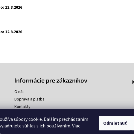
o:
12.8.2026
o:
12.8.2026
Informácie pre zákazníkov
O nás
Doprava a platba
Kontakty
oužíva súbory cookie. Ďalším prechádzaním
Odmietnuť
yjadrujete súhlas s ich používaním. Viac
u
.