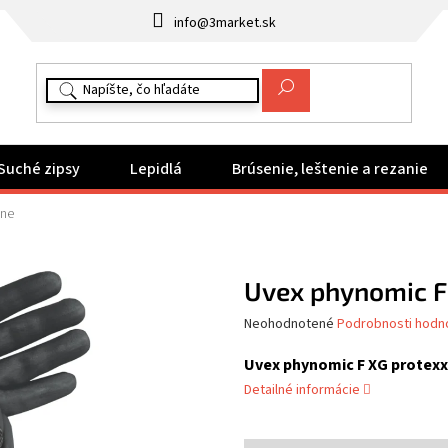
info@3market.sk
Suché zipsy
Lepidlá
Brúsenie, leštenie a rezanie
one
Uvex phynomic F
Priemerné
Neohodnotené
Podrobnosti hodn
hodnotenie
produktu
Uvex phynomic F XG protexx
je
Detailné informácie
0,0
z
5