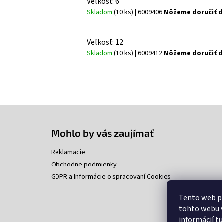
Veľkosť: 6
Skladom
(10 ks)
| 6009406
Môžeme doručiť d
Veľkosť: 12
Skladom
(10 ks)
| 6009412
Môžeme doručiť d
Z
á
p
Mohlo by vás zaujímať
ä
t
Reklamacie
i
Obchodne podmienky
e
GDPR a Informácie o spracovaní Cookies
Tento web p
tohto webu v
informácií
t