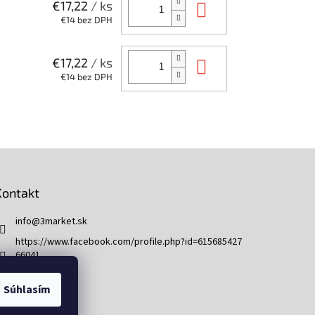
Do košíka
€17,22
/ ks
€14 bez DPH
Do košíka
€17,22
/ ks
€14 bez DPH
Kontakt
info
@
3market.sk
https://www.facebook.com/profile.php?id=615685427
66041
3market.sk
Súhlasím