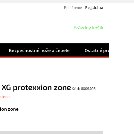
Prihlásenie
Registrácia
NÁKUPNÝ
Prázdny košík
KOŠÍK
Bezpečnostné nože a čepele
Ostatné produkty
 XG protexxion zone
Kód:
6009406
otenia
ion zone