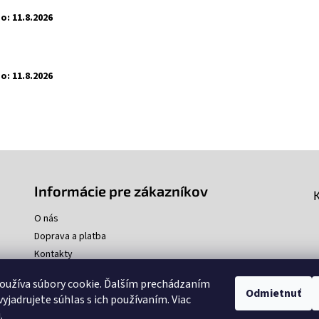
o:
11.8.2026
o:
11.8.2026
Informácie pre zákazníkov
O nás
Doprava a platba
Kontakty
oužíva súbory cookie. Ďalším prechádzaním
Odmietnuť
yjadrujete súhlas s ich používaním. Viac
u
.