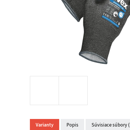
Varianty
Popis
Súvisiace súbory (