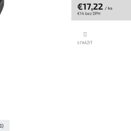
hviezdičiek.
€17,22
/ ks
€14 bez DPH
Jednotková
cena:
STRÁŽIŤ
1)