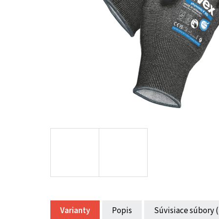
Varianty
Popis
Súvisiace súbory (