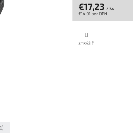
hviezdičiek.
€17,23
/ ks
€14,01 bez DPH
Jednotková
cena:
STRÁŽIŤ
1)