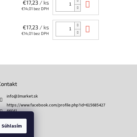
Do košíka
€17,23
/ ks
€14,01 bez DPH
Do košíka
€17,23
/ ks
€14,01 bez DPH
Kontakt
info
@
3market.sk
https://www.facebook.com/profile.php?id=615685427
66041
3market.sk
Súhlasím