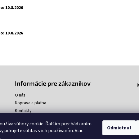
o:
10.8.2026
o:
10.8.2026
Informácie pre zákazníkov
O nás
Doprava a platba
Kontakty
oužíva súbory cookie. Ďalším prechádzaním
Odmietnuť
yjadrujete súhlas s ich používaním. Viac
u
.