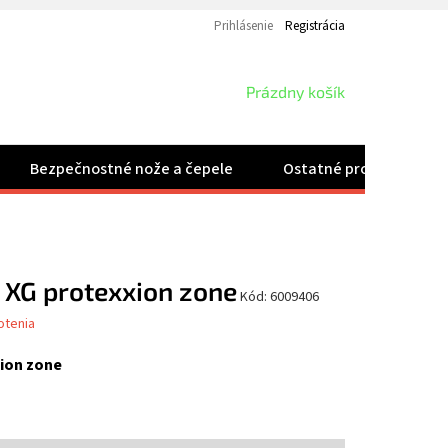
Prihlásenie
Registrácia
NÁKUPNÝ
Prázdny košík
KOŠÍK
Bezpečnostné nože a čepele
Ostatné produkty
 XG protexxion zone
Kód:
6009406
otenia
ion zone