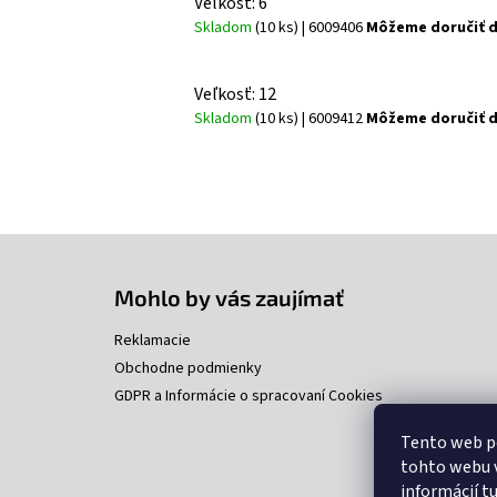
Veľkosť: 6
Skladom
(10 ks)
| 6009406
Môžeme doručiť d
Veľkosť: 12
Skladom
(10 ks)
| 6009412
Môžeme doručiť d
Z
á
p
Mohlo by vás zaujímať
ä
t
Reklamacie
i
Obchodne podmienky
e
GDPR a Informácie o spracovaní Cookies
Tento web p
tohto webu v
informácií
t