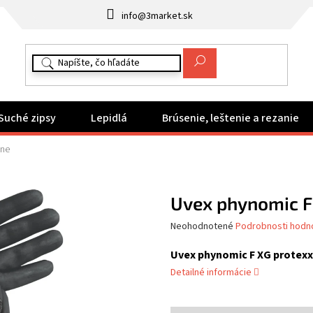
info@3market.sk
Suché zipsy
Lepidlá
Brúsenie, leštenie a rezanie
one
Uvex phynomic F
Priemerné
Neohodnotené
Podrobnosti hodn
hodnotenie
produktu
Uvex phynomic F XG protexx
je
Detailné informácie
0,0
z
5