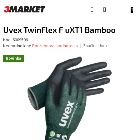
Prejsť
na
NÁKU
obsah
KOŠÍ
Uvex TwinFlex F uXT1 Bamboo
Kód:
6009506
Priemerné
Neohodnotené
Podrobnosti hodnotenia
Značka:
Uvex
hodnotenie
produktu
Novinka
je
0,0
z
5
hviezdičiek.