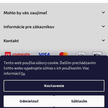
Z
á
Mohlo by vás zaujímať
p
ä
t
Informácie pre zákazníkov
i
e
Kontakt
Tento web používa súbory cookie. Ďalším prechádzaním
tohto webu vyjadrujete súhlas s ich používaním. Viac
informácií
tu
.
Copyright 2026
3Market
. Všetky práva vyhradené.
Upraviť
nastavenie cookies
Nastavenie
Vytvoril Shoptet
Odmietnuť
Súhlasím