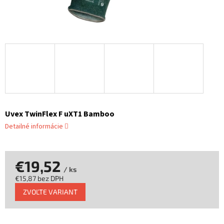
Uvex TwinFlex F uXT1 Bamboo
Detailné informácie
€19,52
/ ks
€15,87 bez DPH
Jednotková
ZVOĽTE VARIANT
cena: