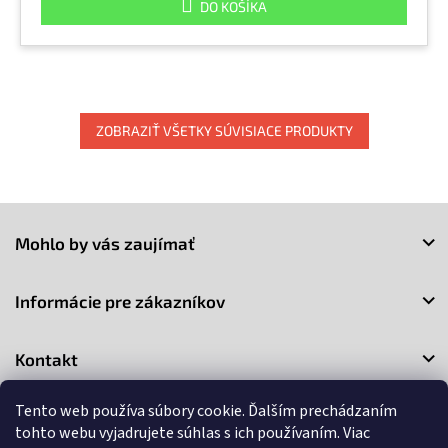
DO KOŠÍKA
ZOBRAZIŤ VŠETKY SÚVISIACE PRODUKTY
Z
á
Mohlo by vás zaujímať
p
ä
t
Informácie pre zákazníkov
i
e
Kontakt
Tento web používa súbory cookie. Ďalším prechádzaním
tohto webu vyjadrujete súhlas s ich používaním. Viac