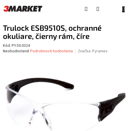
Prejsť
na
NÁKU
obsah
KOŠÍ
Trulock ESB9510S, ochranné
okuliare, čierny rám, číre
Kód:
PY.50.0324
Priemerné
Neohodnotené
Podrobnosti hodnotenia
Značka:
Pyramex
hodnotenie
produktu
je
0,0
z
5
hviezdičiek.