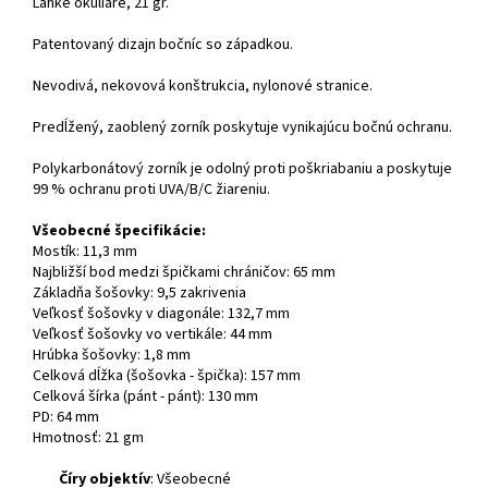
Ľahké okuliare, 21 gr.
Patentovaný dizajn bočníc so západkou.
Nevodivá, nekovová konštrukcia, nylonové stranice.
Predĺžený, zaoblený zorník poskytuje vynikajúcu bočnú ochranu.
Polykarbonátový zorník je odolný proti poškriabaniu a poskytuje
99 % ochranu proti UVA/B/C žiareniu.
Všeobecné špecifikácie:
Mostík: 11,3 mm
Najbližší bod medzi špičkami chráničov: 65 mm
Základňa šošovky: 9,5 zakrivenia
Veľkosť šošovky v diagonále: 132,7 mm
Veľkosť šošovky vo vertikále: 44 mm
Hrúbka šošovky: 1,8 mm
Celková dĺžka (šošovka - špička): 157 mm
Celková šírka (pánt - pánt): 130 mm
PD: 64 mm
Hmotnosť: 21 gm
Číry objektív
: Všeobecné