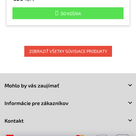
DO KOŠÍKA
ZOBRAZIŤ VŠETKY SÚVISIACE PRODUKTY
Z
á
Mohlo by vás zaujímať
p
ä
t
Informácie pre zákazníkov
i
e
Kontakt