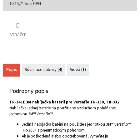
€215,71 bez DPH
Jednotková
cena:
STRÁŽIŤ
Popis
Súvisiace súbory (4)
Videá (1)
Podrobný popis
TR-341E 3M nabíjačka batérií pre Versaflo TR-330, TR-332
Nabíjačka jednej batérie na použitie so vzduchom poháňanou
jednotkou 3M™ Versaflo™.
Jediná nabíjačka batérií na použitie s jednotkou 3M™ Versaflo™
TR-300+ s pneumatickým pohonom.
Ak je poškodená alebo opotrebovaná, vymeňte ju