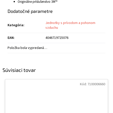
Originálne príslušenstvo 3M™
Dodatočné parametre
Jednotky s prívodom a pohonom
Kategória
:
vzduchu
EAN
:
4046719725076
Položka bola vypredaná…
Súvisiaci tovar
Kód:
7100006660