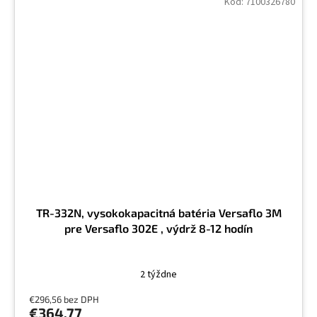
Kód:
7100326780
TR-332N, vysokokapacitná batéria Versaflo 3M
pre Versaflo 302E , výdrž 8-12 hodín
2 týždne
€296,56 bez DPH
€364,77