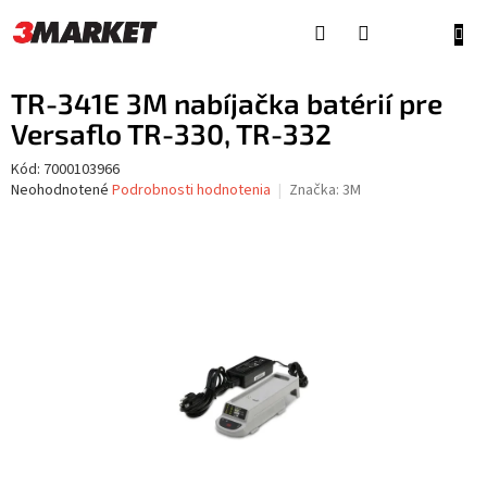
Prejsť
na
NÁKU
obsah
KOŠÍ
TR-341E 3M nabíjačka batérií pre
Versaflo TR-330, TR-332
Kód:
7000103966
Priemerné
Neohodnotené
Podrobnosti hodnotenia
Značka:
3M
hodnotenie
produktu
je
0,0
z
5
hviezdičiek.