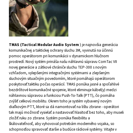
TMAS (Tactical Modular Audio System
) je najnovšia generácia
komunikačnej a taktickej ochrany sluchu 3M, vyvinutá na účinnú
pomoc operátorom pri komunikácii v dynamickom hlučnom
prostredí. Nový systém prináša našu náhlavnú súpravu ComTac VII
novej generácie a zátkové chrániče sluchu TEP-300 s novým
vzhľadom, vylepšenými integračnými systémami a zlepšeným
sluchovým situačným povedomím, ktoré pomáhajú operátorom
poskytovať taktiku počas operácií. TMAS ponúka jasné a spoľahlivé
bezdrôtové komunikačné spojenie, ktoré eliminuje kábel(y) medzi
náhlavnou súpravou a funkciou Push-To-Talk (PTT), čo pomáha
zvýšiť celkovú mobilitu. Okrem toho je systém vybavený novým
diaľkovým PTT, ktoré sa dá namontovať na lištu zbrane - operátori
tak majú možnosť vysielať a nastavovať hlasitosť bez toho, aby museli
zložiť ruku zo zbrane. Systém ponúka flexibilitu a
škálovateľnosť, aby vyhovoval potrebám moderného vojaka, so
schopnosťou spravovať staršie a budúce rádiové systémy. Vitajte v