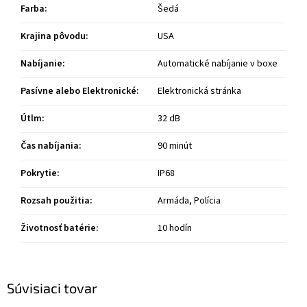
Farba
:
Šedá
Krajina pôvodu
:
USA
Nabíjanie
:
Automatické nabíjanie v boxe
Pasívne alebo Elektronické
:
Elektronická stránka
Útlm
:
32 dB
Čas nabíjania
:
90 minút
Pokrytie
:
IP68
Rozsah použitia
:
Armáda, Polícia
Životnosť batérie
:
10 hodín
Súvisiaci tovar