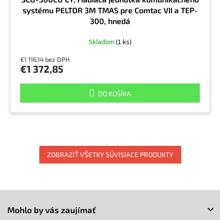
systému PELTOR 3M TMAS pre Comtac VII a TEP-
300, hnedá
Skladom
(1 ks)
€1 116,14 bez DPH
€1 372,85
DO KOŠÍKA
ZOBRAZIŤ VŠETKY SÚVISIACE PRODUKTY
Z
á
Mohlo by vás zaujímať
p