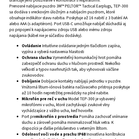
uľahčuje jeho používanie v kombinácii s respirátormi.
Prenosné nabíjacie puzdro 3M™ PELTOR™ Tactical Earplugs, TEP-300
sa dodáva s vreckovým úložným a nabíjacím puzdrom, ktoré
obsahuje indikátor stavu nabitia. Poskytuje až 16 nabití z 3 batérií AA
alebo AAA (s adaptérom). Port USB-C umožňuje nabíjať slúchadlá aj
po pripojení k napájaciemu zdroju USB alebo inému zdroju
napájania (kábel nie je súčasťou dodávky).
Ovládanie
Intuitívne ovládanie jedným tlačidlom zapína,
vypína a vyberá nastavenia hlasitosti
Ochrana sluchu
Vymeniteľný komunikačný hrot pomáha
zabezpečiť ochranu sluchu v hlučnom prostredí. Niekoľko
veľkostí a typov navrhnutých tak, aby vyhovovali väčšine
zvukovodov.
Dobíjanie
Dobíjacie kontakty nabíjajú jednotku v puzdre.
Vnútorná lítium-iónová batéria načúvacieho prístroja poskytuje
až 10 hodín nepretržitej prevádzky na plné nabitie.
Mikrofón pre reč v uchu
Model TEP-300 je vybavený
mikrofónmi v uchu, ktoré zachytávajú zvukové vlny
vychádzajúce z vášho ucha, keď hovoríte.
Port pre
mikrofón z prostredia
Pomáha zachovať vnímanie
sluchu a zároveň pomáha minimalizovať hluk vetra. K
dispozícii je ďalšie príslušenstvo s veterným štítom.
Odolnosť voči vode a prachu IP68
Inovatívna konštrukcia