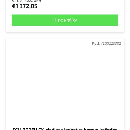
€1 116,14 bez DPH
€1 372,85
DO KOŠÍKA
Kód:
7100223392
SCU-300EU CY, riadiaca jednotka komunikačného