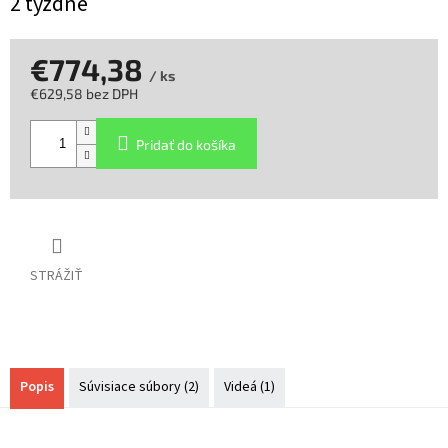
2 týždne
€774,38
/ ks
€629,58 bez DPH
Jednotková
cena:
Pridať do košíka
STRÁŽIŤ
Popis
Súvisiace súbory (2)
Videá (1)