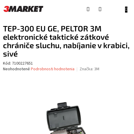
Prejsť
na
NÁKU
obsah
KOŠÍ
TEP-300 EU GE, PELTOR 3M
elektronické taktické zátkové
chrániče sluchu, nabíjanie v krabici,
sivé
Kód:
7100227651
Priemerné
Neohodnotené
Podrobnosti hodnotenia
Značka:
3M
hodnotenie
produktu
je
0,0
z
5
hviezdičiek.