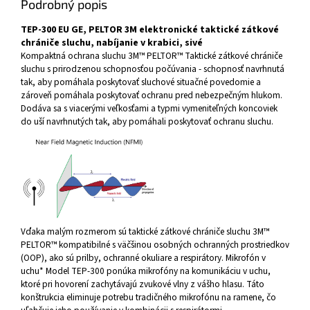
Podrobný popis
TEP-300 EU GE, PELTOR 3M elektronické taktické zátkové
chrániče sluchu, nabíjanie v krabici, sivé
Kompaktná ochrana sluchu 3M™ PELTOR™ Taktické zátkové chrániče
sluchu s prirodzenou schopnosťou počúvania - schopnosť navrhnutá
tak, aby pomáhala poskytovať sluchové situačné povedomie a
zároveň pomáhala poskytovať ochranu pred nebezpečným hlukom.
Dodáva sa s viacerými veľkosťami a typmi vymeniteľných koncoviek
do uší navrhnutých tak, aby pomáhali poskytovať ochranu sluchu.
Vďaka malým rozmerom sú taktické zátkové chrániče sluchu 3M™
PELTOR™ kompatibilné s väčšinou osobných ochranných prostriedkov
(OOP), ako sú prilby, ochranné okuliare a respirátory. Mikrofón v
uchu* Model TEP-300 ponúka mikrofóny na komunikáciu v uchu,
ktoré pri hovorení zachytávajú zvukové vlny z vášho hlasu. Táto
konštrukcia eliminuje potrebu tradičného mikrofónu na ramene, čo