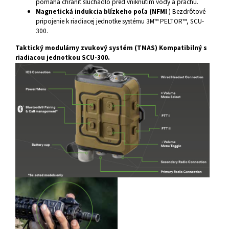
pomáha chrániť slúchadlo pred vniknutím vody a prachu.
Magnetická indukcia blízkeho poľa (NFMI
) Bezdrôtové
pripojenie k riadiacej jednotke systému 3M™ PELTOR™, SCU-
300.
Taktický modulárny zvukový systém (TMAS) Kompatibilný s
riadiacou jednotkou SCU-300.