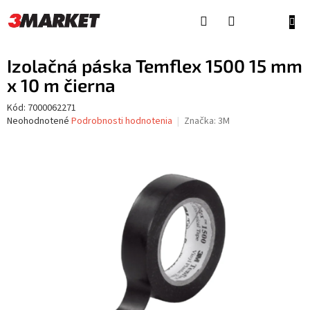
Prejsť
na
NÁKU
obsah
KOŠÍ
Izolačná páska Temflex 1500 15 mm
x 10 m čierna
Kód:
7000062271
Priemerné
Neohodnotené
Podrobnosti hodnotenia
Značka:
3M
hodnotenie
produktu
je
0,0
z
5
hviezdičiek.