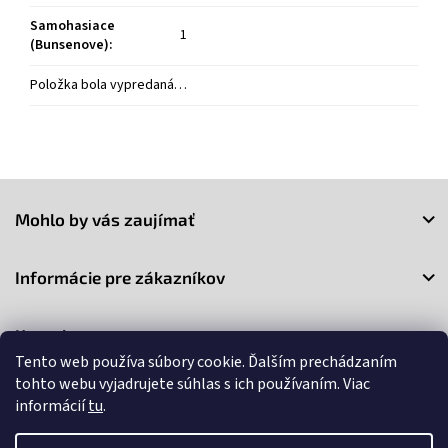
Samohasiace
1
(Bunsenove)
:
Položka bola vypredaná…
Z
á
Mohlo by vás zaujímať
p
ä
t
Informácie pre zákazníkov
i
e
Kontakt
Tento web používa súbory cookie. Ďalším prechádzaním
tohto webu vyjadrujete súhlas s ich používaním. Viac
informácií
tu
.