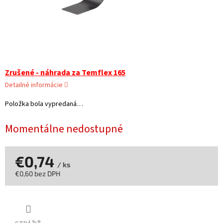
Zrušené - náhrada za Temflex 165
Detailné informácie
Položka bola vypredaná…
Momentálne nedostupné
€0,74
/ ks
€0,60 bez DPH
Jednotková
cena: