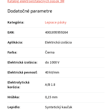
Katalóg elektroinštalačných pások 3M
Dodatočné parametre
Kategória
:
Lepiace pásky
EAN
:
4001895959264
Aplikácia
:
Elektrická izolácia
Farba
:
Čierna
Elektrická izolácia
:
do 1000 V
Elektrická pevnosť
:
40 kV/mm
Elektrolytická
A/B 1.8
korózia
:
Hrúbka
:
0,15 mm
Lepidlo
:
Syntetický kaučuk