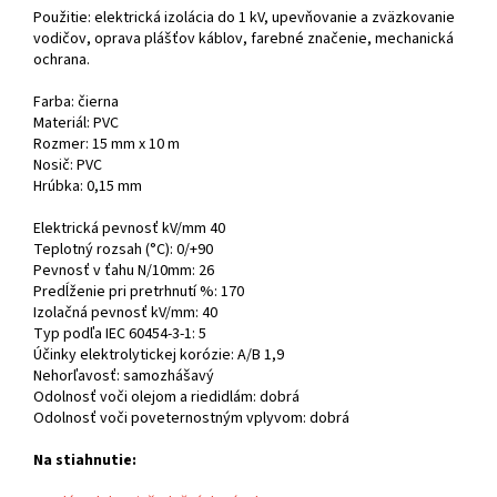
Použitie: elektrická izolácia do 1 kV, upevňovanie a zväzkovanie
vodičov, oprava plášťov káblov, farebné značenie, mechanická
ochrana.
Farba: čierna
Materiál: PVC
Rozmer: 15 mm x 10 m
Nosič: PVC
Hrúbka: 0,15 mm
Elektrická pevnosť kV/mm 40
Teplotný rozsah (°C): 0/+90
Pevnosť v ťahu N/10mm: 26
Predĺženie pri pretrhnutí %: 170
Izolačná pevnosť kV/mm: 40
Typ podľa IEC 60454-3-1: 5
Účinky elektrolytickej korózie: A/B 1,9
Nehorľavosť: samozhášavý
Odolnosť voči olejom a riedidlám: dobrá
Odolnosť voči poveternostným vplyvom: dobrá
Na stiahnutie: