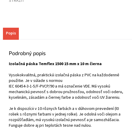
STRÁŽIŤ
Popis
Podrobný popis
Izolačná páska Temflex 1500 15 mm x 10 m čierna
Vysokokvalitná, praktická izolačná páska z PVC na každodenné
použitie. Je v súlade s normou
IEC 60454-3-1-5/F-PVCP/90 a má označenie VDE. Má vysokú
mechanickú pevnosť s dobrou pružnosťou, odolnosť voči oderu,
kyselinám, zásadám a čiernej farbe a odolnosť voči UV žiareniu.
Je k dispozícii v 10 rôznych farbách a v dúhovom prevedení (l0
roliek s rôznymi farbami v jednej rolke). Je odolná voči olejom a
rozpúšťadlám, má vysokú izolačnú pevnosť a je samozhášacia.
Funguje dobre aj pri teplotách tesne nad nulou.