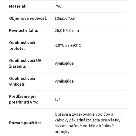
Materiál
:
PVC
Objemová vodivosť
:
10na10 ?.cm
Pevnosť v ťahu
:
26,0 N/10 mm
Odolnosť voči
-18°C až +90°C
teplote
:
Odolnosť voči UV
Vynikajúce
žiareniu
:
Odolnosť voči
Vynikajúce
vlhkosti
:
Predĺženie pri
1,7
pretrhnutí v %
:
Oprava a zväzkovanie vodičov a
káblov, Základná izolácia pre všetky
Rozsah použitia
:
nízkonapäťové vodiče a káblové
prípojky