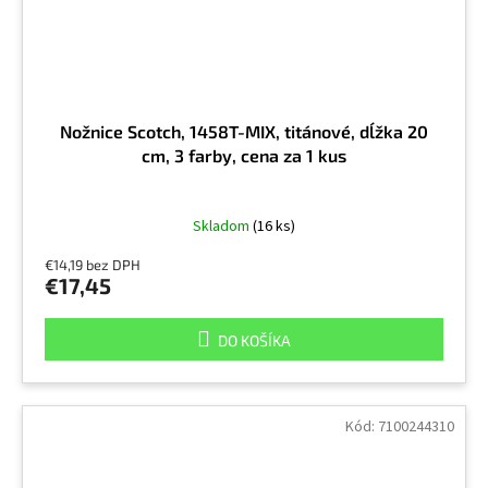
Nožnice Scotch, 1458T-MIX, titánové, dĺžka 20
cm, 3 farby, cena za 1 kus
Skladom
(16 ks)
€14,19 bez DPH
€17,45
DO KOŠÍKA
Kód:
7100244310