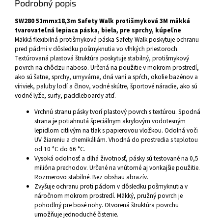
Podrobný popis
SW280 51mmx18,3m Safety Walk protišmyková 3M mäkká
tvarovateľná lepiaca páska, biela, pre sprchy, kúpeľne
Mäkká flexibilná protišmyková páska Safety-Walk poskytuje ochranu
pred pádmi v dôsledku pošmyknutia vo vlhkých priestoroch.
Textúrovaná plastová štruktúra poskytuje stabilný, protišmykový
povrch na chôdzu naboso. Určená na použitie v mokrom prostredí,
ako sú šatne, sprchy, umyvárne, dná vaní a spŕch, okolie bazénov a
víriviek, paluby lodí a člnov, vodné skútre, športové náradie, ako sú
vodné lyže, surfy, paddleboardy atď.
Vrchnú stranu pásky tvorí plastový povrch s textúrou. Spodná
strana je potiahnutá špeciálnym akrylovým vodotesným
lepidlom citlivým na tlak s papierovou vložkou. Odolná voči
UV žiareniu a chemikáliám. Vhodná do prostredia s teplotou
od 10 °C do 66 °C.
Vysoká odolnosť a dlhá životnosť, pásky sú testované na 0,5
milióna prechodov. Určené na vnútorné aj vonkajšie použitie.
Rozmerovo stabilné. Bez obshau abrazív.
Zvyšuje ochranu proti pádom v dôsledku pošmyknutia v
náročnom mokrom prostredí. Mäkký, pružný povrch je
pohodlný pre bosé nohy. Otvorená štruktúra povrchu
umožňuje jednoduché čistenie.