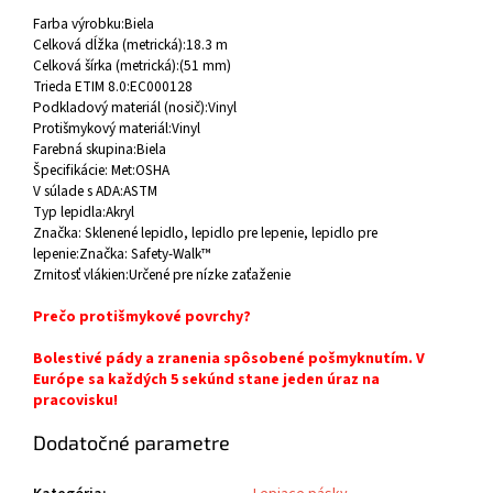
Farba výrobku:
Biela
Celková dĺžka (metrická):
18.3 m
Celková šírka (metrická):
(51 mm)
Trieda ETIM 8.0:
EC000128
Podkladový materiál (nosič):
Vinyl
Protišmykový materiál:
Vinyl
Farebná skupina:
Biela
Špecifikácie: Met:
OSHA
V súlade s ADA:
ASTM
Typ lepidla:
Akryl
Značka: Sklenené lepidlo, lepidlo pre lepenie, lepidlo pre
lepenie:
Značka: Safety-Walk™
Zrnitosť vlákien:
Určené pre nízke zaťaženie
Prečo protišmykové povrchy?
Bolestivé pády a zranenia spôsobené pošmyknutím. V
Európe sa každých 5 sekúnd stane jeden úraz na
pracovisku!
Dodatočné parametre