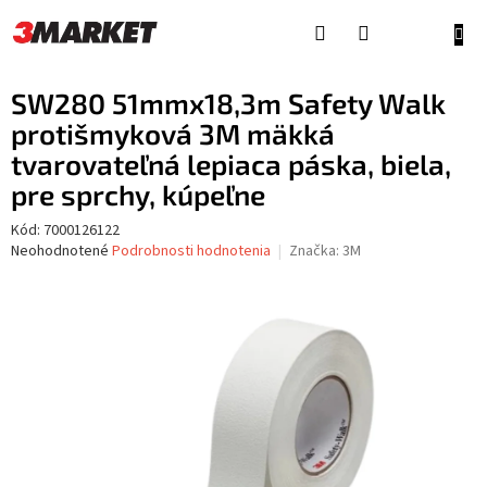
Prejsť
na
NÁKU
obsah
KOŠÍ
SW280 51mmx18,3m Safety Walk
protišmyková 3M mäkká
tvarovateľná lepiaca páska, biela,
pre sprchy, kúpeľne
Kód:
7000126122
Priemerné
Neohodnotené
Podrobnosti hodnotenia
Značka:
3M
hodnotenie
produktu
je
0,0
z
5
hviezdičiek.