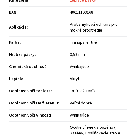
Kategória
:
Lepiace pásky
EAN
:
48011193168
Protišmyková ochrana pre
Aplikácia
:
mokré prostredie
Farba
:
Transparentné
Hrúbka pásky
:
0,58 mm
Chemická odolnosť
:
Vynikajúce
Lepidlo
:
Akryl
Odolnosť voči teplote
:
-30°C až +66°C
Odolnosť voči UV žiareniu
:
Veľmi dobré
Odolnosť voči vlhkosti
:
Vynikajúce
Okolie víriviek a bazénov,
Bazény, Posilňovacie stroje,