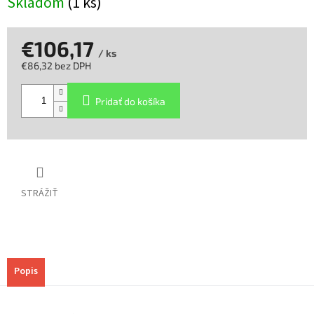
Skladom
(1 ks)
€106,17
/ ks
€86,32 bez DPH
Jednotková
cena:
Pridať do košíka
STRÁŽIŤ
Popis