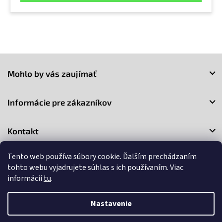
Z
á
Mohlo by vás zaujímať
p
ä
t
Informácie pre zákazníkov
i
e
Kontakt
Tento web používa súbory cookie. Ďalším prechádzaním
tohto webu vyjadrujete súhlas s ich používaním. Viac
informácií
tu
.
Copyright 2026
3Market
. Všetky práva vyhradené.
Upraviť
Nastavenie
nastavenie cookies