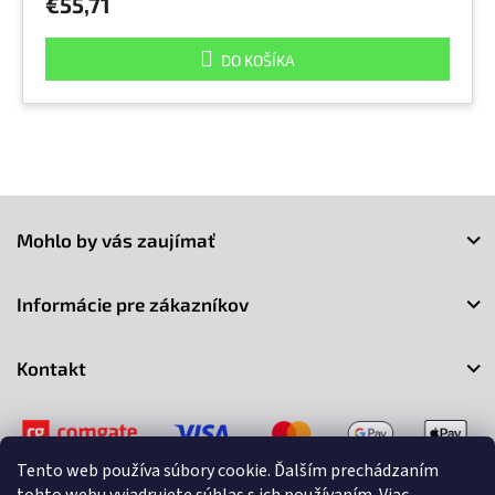
€55,71
DO KOŠÍKA
Z
á
Mohlo by vás zaujímať
p
ä
t
Informácie pre zákazníkov
i
e
Kontakt
Tento web používa súbory cookie. Ďalším prechádzaním