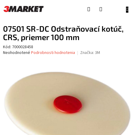
Prejsť
na
NÁKU
obsah
KOŠÍ
07501 SR-DC Odstraňovací kotúč,
CRS, priemer 100 mm
Kód:
7000028458
Priemerné
Neohodnotené
Podrobnosti hodnotenia
Značka:
3M
hodnotenie
produktu
je
0,0
z
5
hviezdičiek.