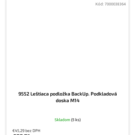
Kód:
7000038364
9552 Leštiaca podložka BackUp. Podkladová
doska M14
Skladom
(5 ks)
€45,29 bez DPH