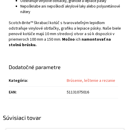
Odstraňuje vinylové obtlačky, grafické a lepiace pásky
Nepoškriabe ani nepoškodí akrylové laky alebo polyuretánové
nátery
Scotch-Brite™ škrabací kotúč s tvarovateľným lepidlom
odstraňuje vinylové obtlačky, grafiku a lepiace pásky. Naše biele
penové kotúče majú 10 mm stredový otvor a sú k dispozícii v
priemeroch 100 mm a 150 mm.
Možno
ich
namontovať na
stolnú brúsku.
Dodatočné parametre
Kategória
:
Brúsenie, leštenie a rezanie
EAN
:
51131075016
Súvisiaci tovar