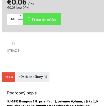
€0,06
/ ks
€0,05 bez DPH
Jednotková
cena:
Pridať do košíka
STRÁŽIŤ
Popis
Súvisiace súbory (1)
Podrobný popis
SJ-5382 Bumpon 3M, priehľadný, priemer 6,4 mm, výška 1,9