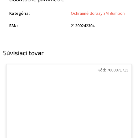
Kategória
:
Ochranné dorazy 3M Bumpon
EAN
:
21200242304
Súvisiaci tovar
Kód:
7000071715