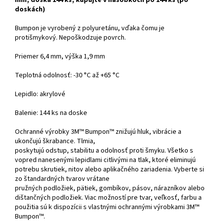
mm, doska 144 ks, kupujte v násobkoch po 144 ks (po
doskách)
Bumpon je vyrobený z polyuretánu, vďaka čomu je
protišmykový. Nepoškodzuje povrch.
Priemer 6,4 mm, výška 1,9 mm
Teplotná odolnosť: -30 °C až +65 °C
Lepidlo: akrylové
Balenie: 144 ks na doske
Ochranné výrobky 3M™ Bumpon™ znižujú hluk, vibrácie a
ukončujú škrabance. Tlmia,
poskytujú odstup, stabilitu a odolnosť proti šmyku. Všetko s
vopred nanesenými lepidlami citlivými na tlak, ktoré eliminujú
potrebu skrutiek, nitov alebo aplikačného zariadenia. Vyberte si
zo štandardných tvarov vrátane
pružných podložiek, pätiek, gombíkov, pásov, nárazníkov alebo
dištančných podložiek. Viac možností pre tvar, veľkosť, farbu a
použitia sú k dispozícii s vlastnými ochrannými výrobkami 3M™
Bumpon™.