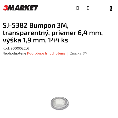
Prejsť
na
NÁKU
obsah
KOŠÍ
SJ-5382 Bumpon 3M,
transparentný, priemer 6,4 mm,
výška 1,9 mm, 144 ks
Kód:
7000002016
Priemerné
Neohodnotené
Podrobnosti hodnotenia
Značka:
3M
hodnotenie
produktu
je
0,0
z
5
hviezdičiek.