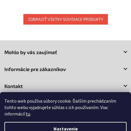
ZOBRAZIŤ VŠETKY SÚVISIACE PRODUKTY
Z
á
Mohlo by vás zaujímať
p
ä
t
Informácie pre zákazníkov
i
e
Kontakt
Tento web používa súbory cookie. Ďalším prechádzaním
tohto webu vyjadrujete súhlas s ich používaním. Viac
informácií
tu
.
Copyright 2026
3Market
. Všetky práva vyhradené.
Upraviť
Nastavenie