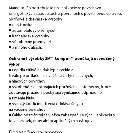
Máme to, čo potrebujete pre aplikácie v: povrchovo
energetických substrátoch a povrchoch s povrchovou úpravou,
Skriňové a drevárske výrobky
■ elektronika
■ automobilový priemysel
■ kancelárske výrobky
■ všeobecný priemysel
■ a mnoho ďalších...
Ochranné výrobky 3M™ Bumpon™ ponúkajú osvedčený
výkon
■ Lepidlá citlivé na tlak lepia rýchlo a
trvale po pritlačení na väčšinu čistých, suchých,
a hladkých povrchov
■ vyrobené z dlhotrvajúcich pružných elastomérov, ktoré
zostávajú pružné a poskytujú vynikajúce odpruženie
a tlmenie hluku
■ vysoký koeficient trenia odoláva šmyku
na väčšine povrchov
■ Ľahko odstrániteľná vložka zabezpečuje rýchlu aplikáciu s
bez skrutiek, nitov alebo aplikačných nástrojov
Dodatočné parametre