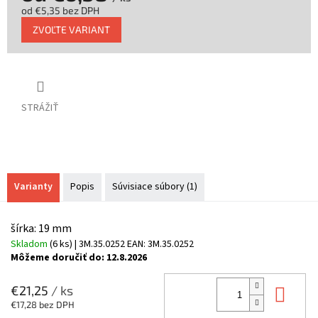
od
€5,35
bez DPH
Jednotková
ZVOĽTE VARIANT
cena:
STRÁŽIŤ
Varianty
Popis
Súvisiace súbory (1)
šírka: 19 mm
Skladom
(6 ks)
| 3M.35.0252
EAN:
3M.35.0252
Môžeme doručiť do:
12.8.2026
Do 
€21,25
/ ks
€17,28 bez DPH