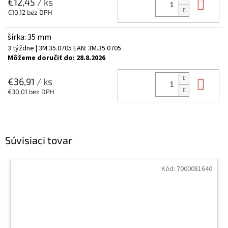
Do 
€12,45
/ ks
€10,12 bez DPH
šírka: 35 mm
3 týždne
| 3M.35.0705
EAN:
3M.35.0705
Môžeme doručiť do:
28.8.2026
Do 
€36,91
/ ks
€30,01 bez DPH
Súvisiaci tovar
Kód:
7000081640