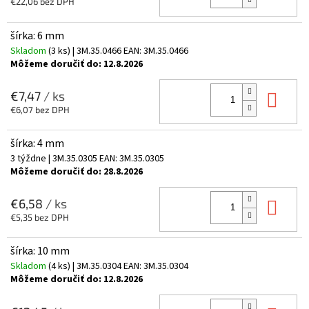
€22,06 bez DPH
šírka: 6 mm
Skladom
(3 ks)
| 3M.35.0466
EAN:
3M.35.0466
Môžeme doručiť do:
12.8.2026
Do 
€7,47
/ ks
€6,07 bez DPH
šírka: 4 mm
3 týždne
| 3M.35.0305
EAN:
3M.35.0305
Môžeme doručiť do:
28.8.2026
Do 
€6,58
/ ks
€5,35 bez DPH
šírka: 10 mm
Skladom
(4 ks)
| 3M.35.0304
EAN:
3M.35.0304
Môžeme doručiť do:
12.8.2026