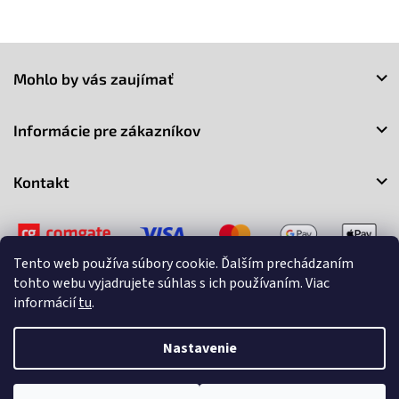
Z
á
Mohlo by vás zaujímať
p
ä
t
Informácie pre zákazníkov
i
e
Kontakt
Tento web používa súbory cookie. Ďalším prechádzaním
tohto webu vyjadrujete súhlas s ich používaním. Viac
informácií
tu
.
Copyright 2026
3Market
. Všetky práva vyhradené.
Upraviť
nastavenie cookies
Nastavenie
Vytvoril Shoptet