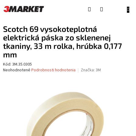
Prejsť
na
NÁKU
obsah
KOŠÍ
Scotch 69 vysokoteplotná
elektrická páska zo sklenenej
tkaniny, 33 m rolka, hrúbka 0,177
mm
Kód:
3M.35.0305
Priemerné
Neohodnotené
Podrobnosti hodnotenia
Značka:
3M
hodnotenie
produktu
je
0,0
z
5
hviezdičiek.