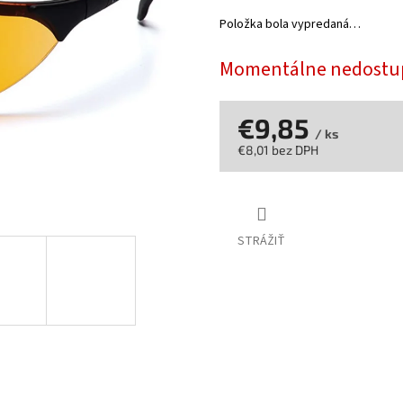
z
Položka bola vypredaná…
5
hviezdičiek.
Momentálne nedostu
€9,85
/ ks
€8,01 bez DPH
Jednotková
cena:
STRÁŽIŤ