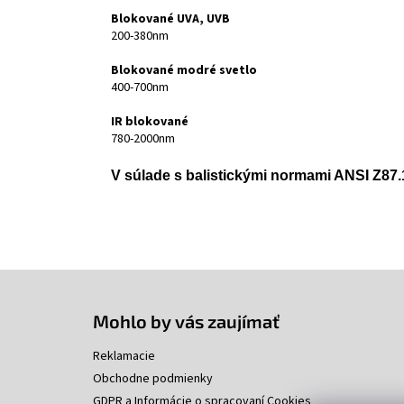
Blokované UVA, UVB
200-380nm
Blokované modré svetlo
400-700nm
IR blokované
780-2000nm
V súlade s balistickými normami ANSI Z87
Z
á
p
Mohlo by vás zaujímať
ä
t
Reklamacie
i
Obchodne podmienky
e
GDPR a Informácie o spracovaní Cookies