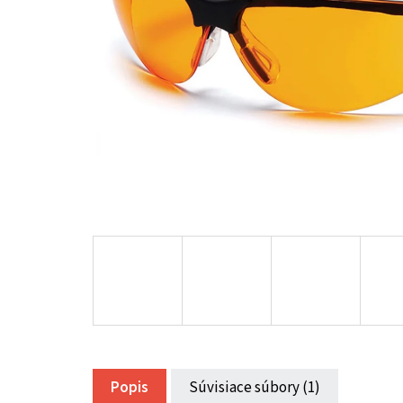
Popis
Súvisiace súbory (1)