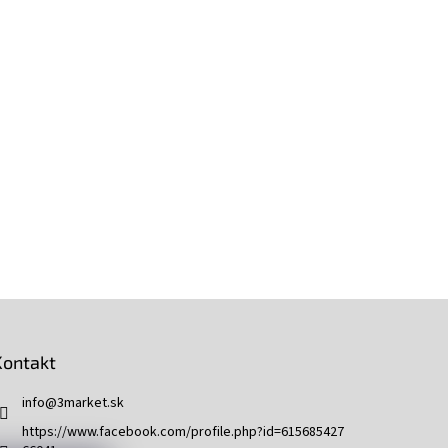
Kontakt
info
@
3market.sk
https://www.facebook.com/profile.php?id=615685427