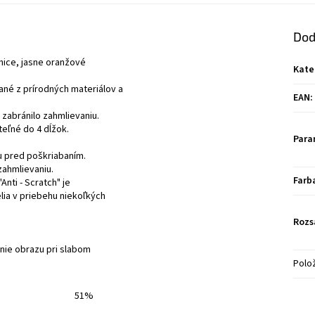
Dod
nice, jasne oranžové
Kate
né z prírodných materiálov a
EAN
:
zabránilo zahmlievaniu.
teľné do 4 dĺžok.
Para
u pred poškriabaním.
zahmlievaniu.
Farb
nti - Scratch" je
ia v priebehu niekoľkých
Rozs
enie obrazu pri slabom
Polo
51%