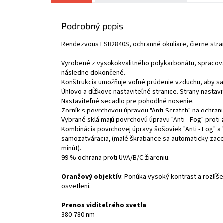
Podrobný popis
Rendezvous ESB2840S, ochranné okuliare, čierne stra
Vyrobené z vysokokvalitného polykarbonátu,
spracova
následne dokončené.
Konštrukcia umožňuje voľné prúdenie vzduchu, aby sa 
Úhlovo a dĺžkovo nastaviteľné stranice. Strany nastavi
Nastaviteľné sedadlo pre pohodlné nosenie.
Zorník s povrchovou úpravou "Anti-Scratch" na ochran
Vybrané sklá majú povrchovú úpravu "Anti - Fog" proti 
Kombinácia povrchovej úpravy šošoviek "Anti - Fog" a "A
samozatváracia, (malé škrabance sa automaticky zacel
minút).
99 % ochrana proti UVA/B/C žiareniu.
Oranžový objektív
: Ponúka vysoký kontrast a rozlíš
osvetlení.
Prenos viditeľného svetla
380-780 nm