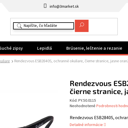
info@3market.sk
Suché zipsy
Lepidlá
Brúsenie, leštenie a rezanie
uliare
Rendezvous ESB2840S, ochranné okuliare, čierne stranice, jasne ora
Rendezvous ESB2
čierne stranice,
Kód:
PY.50.0115
Priemerné
Neohodnotené
Podrobnosti hodn
hodnotenie
produktu
Rendezvous ESB2840S, ochrann
je
Detailné informácie
0,0