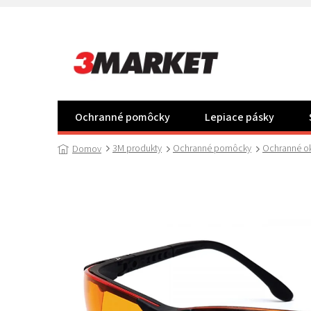
Prejsť
na
obsah
Ochranné pomôcky
Lepiace pásky
3M produkty
Ochranné pomôcky
Ochranné ok
Domov