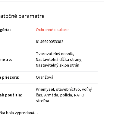
atočné parametre
gória
:
Ochranné okuliare
8149920053382
Tvarovateľný nosník,
metre
:
Nastaviteľná dĺžka strany,
Nastaviteľný sklon strán
a priezoru
:
Oranžová
Priemysel, stavebníctvo, voľný
ah použitia
:
čas, Armáda, polícia, NATO,
streľba
žka bola vypredaná…