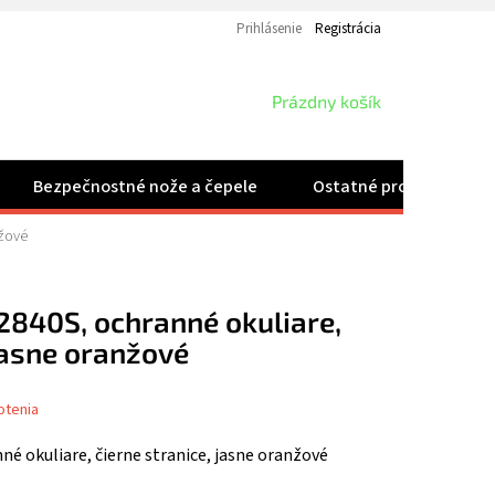
Prihlásenie
Registrácia
NÁKUPNÝ
Prázdny košík
KOŠÍK
Bezpečnostné nože a čepele
Ostatné produkty
nžové
840S, ochranné okuliare,
 jasne oranžové
otenia
é okuliare, čierne stranice, jasne oranžové