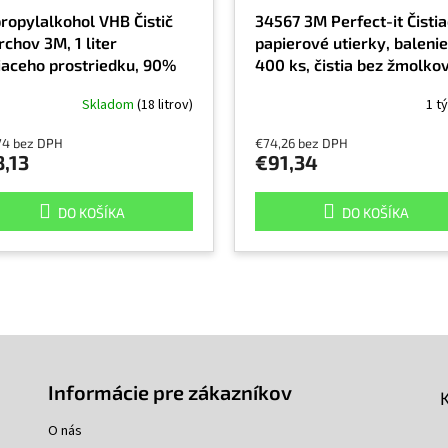
propylalkohol VHB Čistič
34567 3M Perfect-it Čisti
chov 3M, 1 liter
papierové utierky, balenie
tiaceho prostriedku, 90%
400 ks, čistia bez žmolkov
propylalkohol
veľkosť 37x29 cm
Skladom
(18 litrov)
1 t
74 bez DPH
€74,26 bez DPH
,13
€91,34
DO KOŠÍKA
DO KOŠÍKA
Informácie pre zákazníkov
O nás