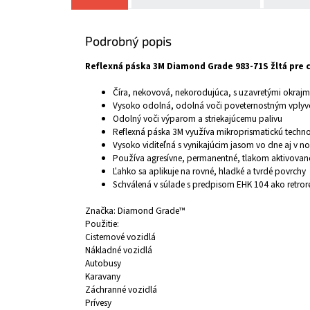
Podrobný popis
Reflexná páska 3M Diamond Grade 983-71S žltá pre c
Číra, nekovová, nekorodujúca, s uzavretými okrajmi
Vysoko odolná, odolná voči poveternostným vplyvo
Odolný voči výparom a striekajúcemu palivu
Reflexná páska 3M využíva mikroprismatickú techno
Vysoko viditeľná s vynikajúcim jasom vo dne aj v no
Používa agresívne, permanentné, tlakom aktivované
Ľahko sa aplikuje na rovné, hladké a tvrdé povrchy
Schválená v súlade s predpisom EHK 104 ako retrore
Značka: Diamond Grade™
Použitie:
Cisternové vozidlá
Nákladné vozidlá
Autobusy
Karavany
Záchranné vozidlá
Prívesy