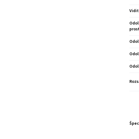
Vidi
Odol
pros
Odol
Odol
Odol
Rozs
Špec