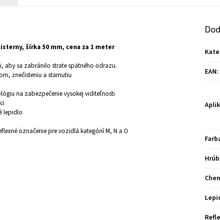
Dod
isterny, šírka 50 mm, cena za 1 meter
Kate
, aby sa zabránilo strate spätného odrazu.
EAN
:
m, znečisteniu a starnutiu
lógiu na zabezpečenie vysokej viditeľnosti
ci
Apli
 lepidlo
flexné označenie pre vozidlá kategórií M, N a O
Farb
Hrúb
Chem
Lepi
Refl