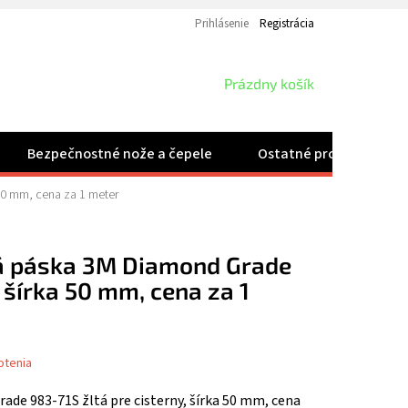
Prihlásenie
Registrácia
NÁKUPNÝ
Prázdny košík
KOŠÍK
Bezpečnostné nože a čepele
Ostatné produkty
 50 mm, cena za 1 meter
á páska 3M Diamond Grade
, šírka 50 mm, cena za 1
otenia
de 983-71S žltá pre cisterny, šírka 50 mm, cena