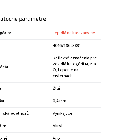
atočné parametre
gória
:
Lepidlá na karavany 3M
4046719623891
Reflexné označenia pre
vozidlá kategórií M, N a
kácia
:
O, Lepenie na
cisternách
a
:
Žltá
ka
:
0,4 mm
ická odolnosť
:
Vynikajúce
dlo
:
Akryl
exné
:
Áno