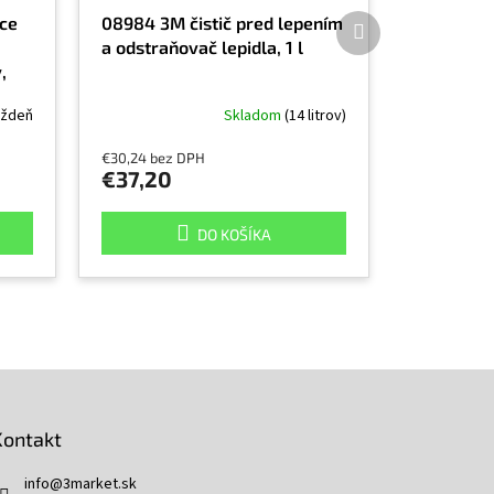
Ďalší
ace
08984 3M čistič pred lepením
produkt
a odstraňovač lepidla, 1 l
,
ýždeň
Skladom
(14 litrov)
€30,24 bez DPH
€37,20
DO KOŠÍKA
Kontakt
info
@
3market.sk