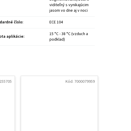
viditeľný s vynikajúcim
jasom vo dne aj v noci
dardné číslo
:
ECE 104
15 °C - 38 °C (vzduch a
ota aplikácie
:
podklad)
255705
Kód:
7000079959