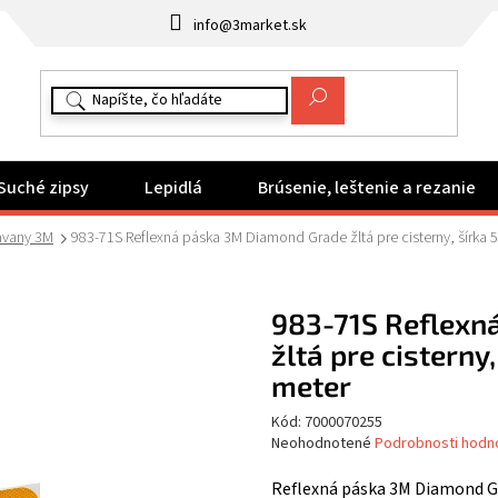
info@3market.sk
Suché zipsy
Lepidlá
Brúsenie, leštenie a rezanie
avany 3M
983-71S Reflexná páska 3M Diamond Grade žltá pre cisterny, šírka
983-71S Reflexn
žltá pre cisterny
meter
Kód:
7000070255
Priemerné
Neohodnotené
Podrobnosti hodn
hodnotenie
produktu
Reflexná páska 3M Diamond Gra