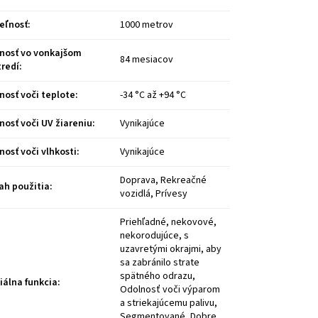
teľnosť
:
1000 metrov
nosť vo vonkajšom
84 mesiacov
tredí
:
nosť voči teplote
:
-34 °C až +94 °C
nosť voči UV žiareniu
:
Vynikajúce
nosť voči vlhkosti
:
Vynikajúce
Doprava, Rekreačné
ah použitia
:
vozidlá, Prívesy
Priehľadné, nekovové,
nekorodujúce, s
uzavretými okrajmi, aby
sa zabránilo strate
spätného odrazu,
iálna funkcia
:
Odolnosť voči výparom
a striekajúcemu palivu,
Segmentované, Dobre