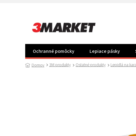
Prejsť
na
obsah
Ochranné pomôcky
Lepiace pásky
3M produkty
Ostatné produkty
Lepidlá na kar
Domov