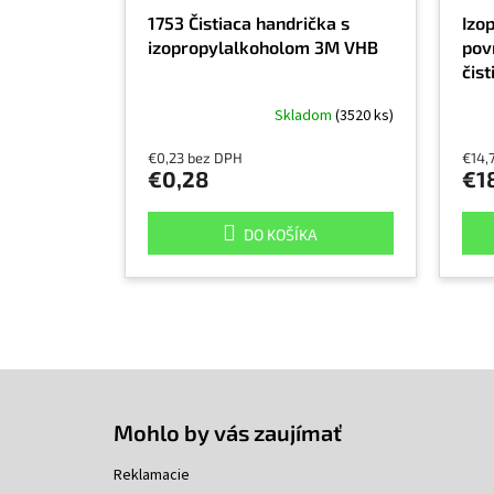
1753 Čistiaca handrička s
Izo
izopropylalkoholom 3M VHB
povr
čis
izo
Skladom
(3520 ks)
€0,23 bez DPH
€14,
€0,28
€18
DO KOŠÍKA
Z
á
p
Mohlo by vás zaujímať
ä
t
Reklamacie