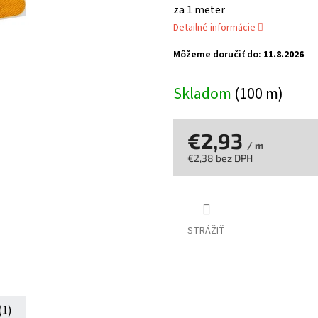
je
za 1 meter
0,0
Detailné informácie
z
5
Môžeme doručiť do:
11.8.2026
hviezdičiek.
Skladom
(100 m)
€2,93
/ m
€2,38 bez DPH
Jednotková
cena:
STRÁŽIŤ
(1)