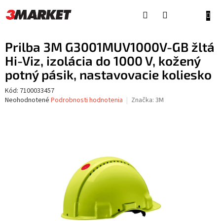
Prejsť
na
NÁKU
obsah
KOŠÍ
Prilba 3M G3001MUV1000V-GB žltá
Hi-Viz, izolácia do 1000 V, kožený
potný pásik, nastavovacie koliesko
Kód:
7100033457
Priemerné
Neohodnotené
Podrobnosti hodnotenia
Značka:
3M
hodnotenie
produktu
je
0,0
z
5
hviezdičiek.