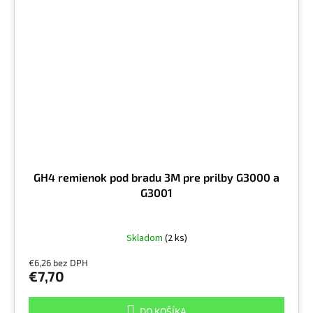
GH4 remienok pod bradu 3M pre prilby G3000 a
G3001
Skladom
(2 ks)
€6,26 bez DPH
€7,70
DO KOŠÍKA