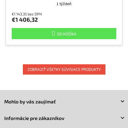
1 týždeň
€1 143,35 bez DPH
€1 406,32
DO KOŠÍKA
ZOBRAZIŤ VŠETKY SÚVISIACE PRODUKTY
Z
á
Mohlo by vás zaujímať
p
ä
t
Informácie pre zákazníkov
i