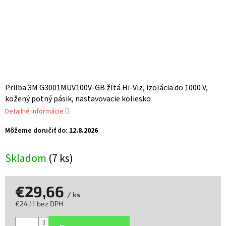
Prilba 3M G3001MUV100V-GB žltá Hi-Viz, izolácia do 1000 V,
kožený potný pásik, nastavovacie koliesko
Detailné informácie
Môžeme doručiť do:
12.8.2026
Skladom
(7 ks)
€29,66
/ ks
€24,11 bez DPH
Jednotková
cena: