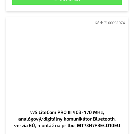
Kód:
7100098974
WS LiteCom PRO III 403-470 MHz,
analógový/digitálny komunikátor Bluetooth,
verzia EÚ, montáž na prilbu, MT73H7P3E4D10EU