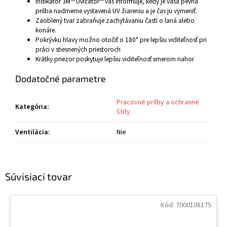
Indikátor 3M™ Uvicator™ vás informuje, kedy je vaša pevná
prilba nadmerne vystavená UV žiareniu a je čas ju vymeniť.
Zaoblený tvar zabraňuje zachytávaniu častí o laná alebo
konáre.
Pokrývku hlavy možno otočiť o 180° pre lepšiu viditeľnosť pri
práci v stiesnených priestoroch
Krátky priezor poskytuje lepšiu viditeľnosť smerom nahor
Dodatočné parametre
Pracovné prilby a ochranné
Kategória
:
štíty
Ventilácia
:
Nie
Súvisiaci tovar
Kód:
7000108175