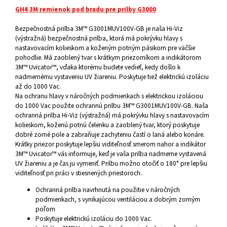
GH4 3M remienok pod bradu pre prilby G3000
Bezpečnostná prilba 3M™ G3001MUV100V-GB je naša Hi-Viz
(výstražná) bezpečnostná prilba, ktorá má pokrývku hlavy s
nastavovacím kolieskom a koženým potným pásikom pre väčšie
pohodlie. Má zaoblený tvar s krátkym priezorníkom a indikátorom
3M™ Uvicator™, vďaka ktorému budete vedieť, kedy došlo k
nadmernému vystaveniu UV žiareniu. Poskytuje tiež elektrickú izoláciu
až do 1000 Vac.
Na ochranu hlavy v náročných podmienkach s elektrickou izoláciou
do 1000 Vac použite ochrannú prilbu 3M™ G3001MUV100V-GB. Naša
ochranná prilba Hi-Viz (výstražná) má pokrývku hlavy s nastavovacím
kolieskom, koženú potnú čelenku a zaoblený tvar, ktorý poskytuje
dobré zorné pole a zabraňuje zachyteniu častí o laná alebo konáre.
Krátky priezor poskytuje lepšiu viditeľnosť smerom nahor a indikátor
3M™ Uvicator™ vás informuje, keď je vaša prilba nadmerne vystavená
UV žiareniu a je čas ju vymeniť. Prilbu možno otočiť o 180° pre lepšiu
viditeľnosť pri práci v stiesnených priestoroch.
Ochranná prilba navrhnutá na použitie v náročných
podmienkach, s vynikajúcou ventiláciou a dobrým zorným
poľom
Poskytuje elektrickú izoláciu do 1000 Vac.