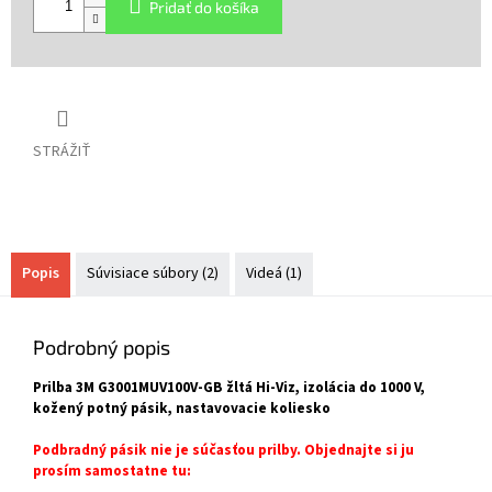
Pridať do košíka
STRÁŽIŤ
Popis
Súvisiace súbory (2)
Videá (1)
Podrobný popis
Prilba 3M G3001MUV100V-GB žltá Hi-Viz, izolácia do 1000 V,
kožený potný pásik, nastavovacie koliesko
Podbradný pásik nie je súčasťou prilby. Objednajte si ju
prosím samostatne tu: