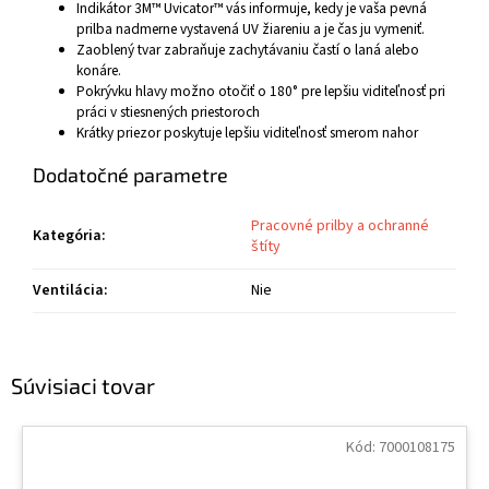
Indikátor 3M™ Uvicator™ vás informuje, kedy je vaša pevná
prilba nadmerne vystavená UV žiareniu a je čas ju vymeniť.
Zaoblený tvar zabraňuje zachytávaniu častí o laná alebo
konáre.
Pokrývku hlavy možno otočiť o 180° pre lepšiu viditeľnosť pri
práci v stiesnených priestoroch
Krátky priezor poskytuje lepšiu viditeľnosť smerom nahor
Dodatočné parametre
Pracovné prilby a ochranné
Kategória
:
štíty
Ventilácia
:
Nie
Súvisiaci tovar
Kód:
7000108175