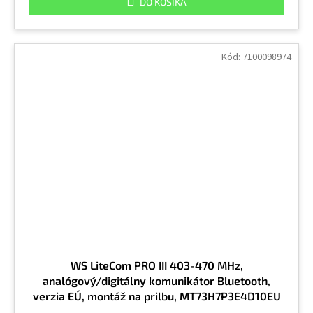
DO KOŠÍKA
Kód:
7100098974
WS LiteCom PRO III 403-470 MHz,
analógový/digitálny komunikátor Bluetooth,
verzia EÚ, montáž na prilbu, MT73H7P3E4D10EU