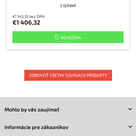
1 týždeň
€1 143,35 bez DPH
€1 406,32
DO KOŠÍKA
ZOBRAZIŤ VŠETKY SÚVISIACE PRODUKTY
Z
á
Mohlo by vás zaujímať
p
ä
t
Informácie pre zákazníkov
i