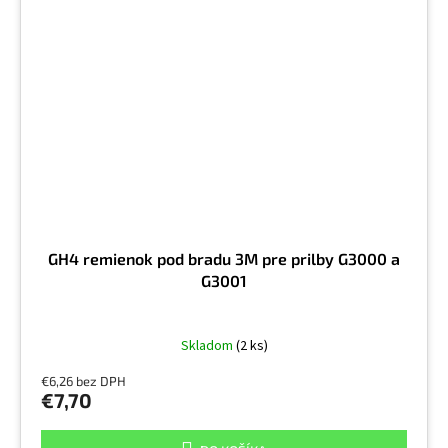
GH4 remienok pod bradu 3M pre prilby G3000 a
G3001
Skladom
(2 ks)
€6,26 bez DPH
€7,70