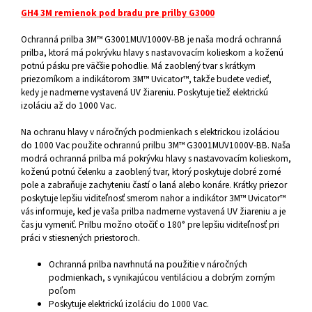
GH4 3M remienok pod bradu pre prilby G3000
Ochranná prilba 3M™ G3001MUV1000V-BB je naša modrá ochranná
prilba, ktorá má pokrývku hlavy s nastavovacím kolieskom a koženú
potnú pásku pre väčšie pohodlie. Má zaoblený tvar s krátkym
priezorníkom a indikátorom 3M™ Uvicator™, takže budete vedieť,
kedy je nadmerne vystavená UV žiareniu. Poskytuje tiež elektrickú
izoláciu až do 1000 Vac.
Na ochranu hlavy v náročných podmienkach s elektrickou izoláciou
do 1000 Vac použite ochrannú prilbu 3M™ G3001MUV1000V-BB. Naša
modrá ochranná prilba má pokrývku hlavy s nastavovacím kolieskom,
koženú potnú čelenku a zaoblený tvar, ktorý poskytuje dobré zorné
pole a zabraňuje zachyteniu častí o laná alebo konáre. Krátky priezor
poskytuje lepšiu viditeľnosť smerom nahor a indikátor 3M™ Uvicator™
vás informuje, keď je vaša prilba nadmerne vystavená UV žiareniu a je
čas ju vymeniť. Prilbu možno otočiť o 180° pre lepšiu viditeľnosť pri
práci v stiesnených priestoroch.
Ochranná prilba navrhnutá na použitie v náročných
podmienkach, s vynikajúcou ventiláciou a dobrým zorným
poľom
Poskytuje elektrickú izoláciu do 1000 Vac.