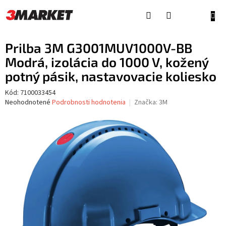
Prejsť
na
NÁKU
obsah
KOŠÍ
Prilba 3M G3001MUV1000V-BB
Modrá, izolácia do 1000 V, kožený
potný pásik, nastavovacie koliesko
Kód:
7100033454
Priemerné
Neohodnotené
Podrobnosti hodnotenia
Značka:
3M
hodnotenie
produktu
je
0,0
z
5
hviezdičiek.