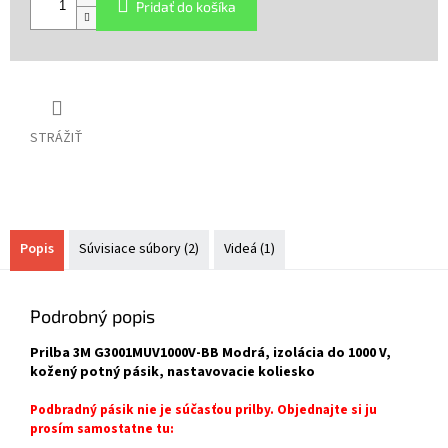
Pridať do košíka
STRÁŽIŤ
Popis
Súvisiace súbory (2)
Videá (1)
Podrobný popis
Prilba 3M G3001MUV1000V-BB Modrá, izolácia do 1000 V,
kožený potný pásik, nastavovacie koliesko
Podbradný pásik nie je súčasťou prilby. Objednajte si ju
prosím samostatne tu: