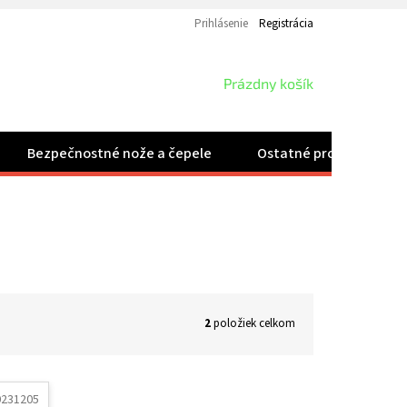
Prihlásenie
Registrácia
NÁKUPNÝ
Prázdny košík
KOŠÍK
Bezpečnostné nože a čepele
Ostatné produkty
2
položiek celkom
0231205