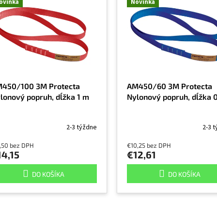
ovinka
Novinka
450/100 3M Protecta
AM450/60 3M Protecta
lonový popruh, dĺžka 1 m
Nylonový popruh, dĺžka 
2-3 týždne
2-3 
1,50 bez DPH
€10,25 bez DPH
14,15
€12,61
DO KOŠÍKA
DO KOŠÍKA
O