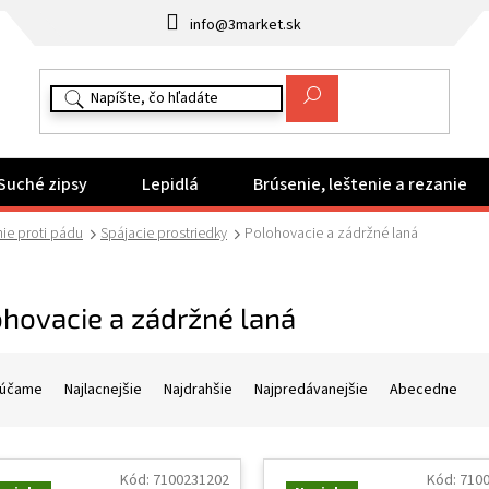
info@3market.sk
Suché zipsy
Lepidlá
Brúsenie, leštenie a rezanie
e proti pádu
Spájacie prostriedky
Polohovacie a zádržné laná
hovacie a zádržné laná
účame
Najlacnejšie
Najdrahšie
Najpredávanejšie
Abecedne
Kód:
7100231202
Kód:
710