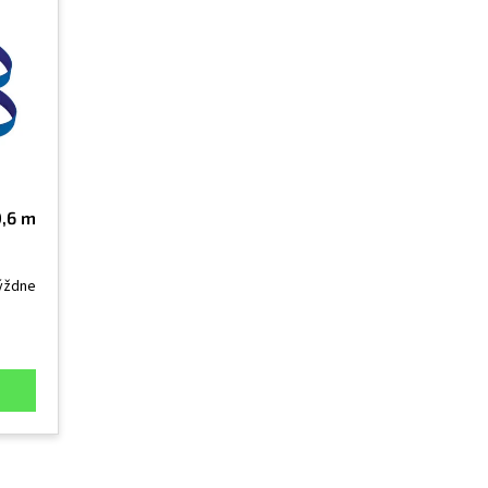
0,6 m
týždne