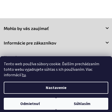
Z
á
Mohlo by vás zaujímať
p
ä
t
Informácie pre zákazníkov
i
e
Kontakt
Tento web používa súbory cookie. Ďalším prechádzaním
tohto webu vyjadrujete súhlas s ich používaním. Viac
informácií
tu
.
Nastavenie
Copyright 2026
3Market
. Všetky práva vyhradené.
Upraviť
nastavenie cookies
Odmietnuť
Súhlasím
Vytvoril Shoptet