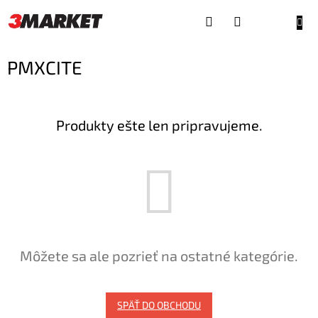
Prejsť
na
NÁKU
obsah
KOŠÍ
PMXCITE
Produkty ešte len pripravujeme.
Môžete sa ale pozrieť na ostatné kategórie.
SPÄŤ DO OBCHODU