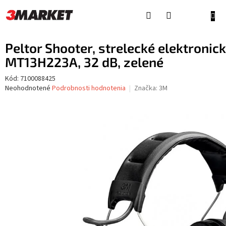
Prejsť
na
NÁKU
obsah
KOŠÍ
Peltor Shooter, strelecké elektronic
MT13H223A, 32 dB, zelené
Kód:
7100088425
Priemerné
Neohodnotené
Podrobnosti hodnotenia
Značka:
3M
hodnotenie
produktu
je
0,0
z
5
hviezdičiek.