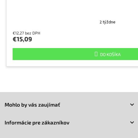
2 týždne
€12,27 bez DPH
€15,09
DO KOŠÍKA
Z
á
Mohlo by vás zaujímať
p
ä
t
Informácie pre zákazníkov
i
e