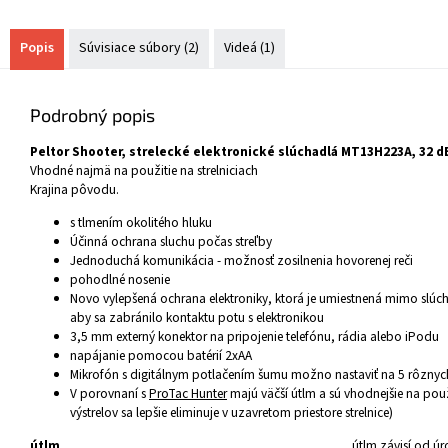
Popis
Súvisiace súbory (2)
Videá (1)
Podrobný popis
Peltor Shooter, strelecké elektronické slúchadlá MT13H223A, 32 d
Vhodné najmä na použitie na strelniciach
Krajina pôvodu.
s tlmením okolitého hluku
Účinná ochrana sluchu počas streľby
Jednoduchá komunikácia - možnosť zosilnenia hovorenej reči
pohodlné nosenie
Novo vylepšená ochrana elektroniky, ktorá je umiestnená mimo slúcha
aby sa zabránilo kontaktu potu s elektronikou
3,5 mm externý konektor na pripojenie telefónu, rádia alebo iPodu
napájanie pomocou batérií 2xAA
Mikrofón s digitálnym potlačením šumu možno nastaviť na 5 rôznyc
V porovnaní s
ProTac Hunter
majú väčší útlm a sú vhodnejšie na použi
výstrelov sa lepšie eliminuje v uzavretom priestore strelnice)
útlm
útlm závisí od úr