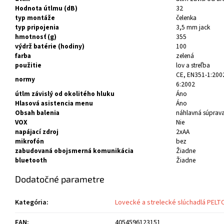
Hodnota útlmu (dB)
32
typ montáže
čelenka
typ pripojenia
3,5 mm jack
hmotnosť (g)
355
výdrž batérie (hodiny)
100
farba
zelená
použitie
lov a streľba
CE, EN351-1:200
normy
6:2002
útlm závislý od okolitého hluku
Áno
Hlasová asistencia menu
Áno
Obsah balenia
náhlavná súprava,
VOX
Nie
napájací zdroj
2xAA
mikrofón
bez
zabudovaná obojsmerná komunikácia
Žiadne
bluetooth
Žiadne
Dodatočné parametre
Kategória
:
Lovecké a strelecké slúchadlá PELT
EAN
:
4054596123151