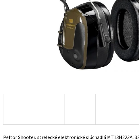
Peltor Shooter, strelecké elektronické slúchadlá MT13H223A, 32