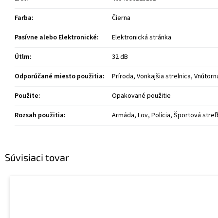
Farba
:
Čierna
Pasívne alebo Elektronické
:
Elektronická stránka
Útlm
:
32 dB
Odporúčané miesto použitia
:
Príroda, Vonkajšia strelnica, Vnútorn
Použite
:
Opakované použitie
Rozsah použitia
:
Armáda, Lov, Polícia, Športová streľ
Súvisiaci tovar