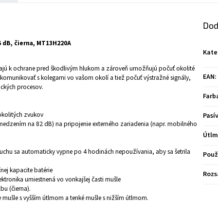
Dod
26 dB, čierna, MT13H220A
Kate
evajú k ochrane pred škodlivým hlukom a zároveň umožňujú počuť okolité
EAN
:
komunikovať s kolegami vo vašom okolí a tiež počuť výstražné signály,
ických procesov.
Farb
okolitých zvukov
Pasí
medzením na 82 dB) na pripojenie externého zariadenia (napr. mobilného
Útl
sluchu sa automaticky vypne po 4 hodinách nepoužívania, aby sa šetrila
Použ
nej kapacite batérie
Rozs
ktronika umiestnená vo vonkajšej časti mušle
lbu (čierna).
ie mušle s vyšším útlmom a tenké mušle s nižším útlmom.