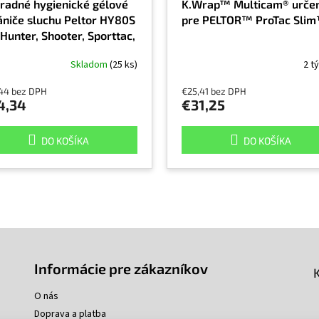
radné hygienické gélové
K.Wrap™ Multicam® urče
ániče sluchu Peltor HY80S
pre PELTOR™ ProTac Sli
Hunter, Shooter, Sporttac,
ACIII, sériu X, Litecom
Skladom
(25 ks)
2 t
44 bez DPH
€25,41 bez DPH
4,34
€31,25
DO KOŠÍKA
DO KOŠÍKA
Informácie pre zákazníkov
O nás
Doprava a platba