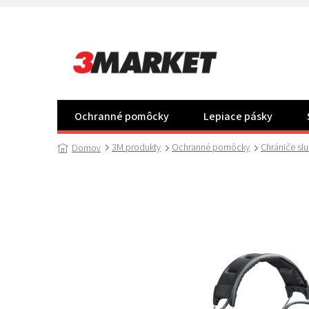
Prejsť
na
obsah
Ochranné pomôcky
Lepiace pásky
3M produkty
Ochranné pomôcky
Chrániče sl
Domov