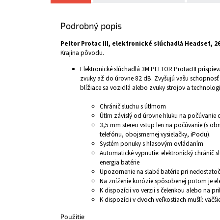
Podrobný popis
Peltor Protac III, elektronické slúchadlá Headset, 
Krajina pôvodu.
Elektronické slúchadlá 3M PELTOR ProtacIII prispi
zvuky až do úrovne 82 dB. Zvyšujú vašu schopnosť 
blížiace sa vozidlá alebo zvuky strojov a technolog
Chránič sluchu s útlmom
Útlm závislý od úrovne hluku na počúvanie 
3,5 mm stereo vstup len na počúvanie (s ob
telefónu, obojsmernej vysielačky, iPodu).
Systém ponuky s hlasovým ovládaním
Automatické vypnutie: elektronický chránič 
energia batérie
Upozornenie na slabé batérie pri nedostatoč
Na zníženie korózie spôsobenej potom je ele
K dispozícii vo verzii s čelenkou alebo na pri
K dispozícii v dvoch veľkostiach mušlí: väčš
Použitie