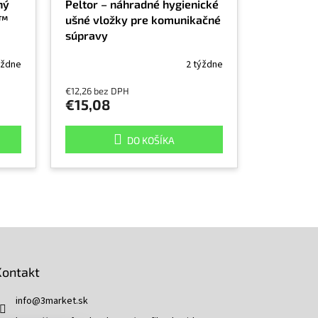
ný
Peltor – náhradné hygienické
m™
ušné vložky pre komunikačné
súpravy
ýždne
2 týždne
€12,26 bez DPH
€15,08
DO KOŠÍKA
Kontakt
info
@
3market.sk