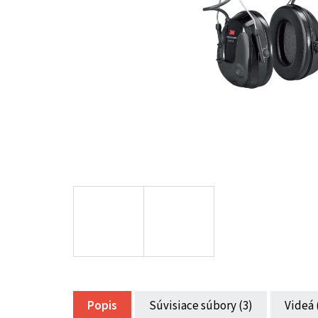
Popis
Súvisiace súbory (3)
Videá 