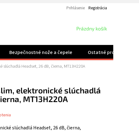
Prihlásenie
Registrácia
NÁKUPNÝ
Prázdny košík
KOŠÍK
Bezpečnostné nože a čepele
Ostatné produkty
nické slúchadlá Headset, 26 dB, čierna, MT13H220A
 slim, elektronické slúchadlá
 čierna, MT13H220A
otenia
onické slúchadlá Headset, 26 dB, čierna,