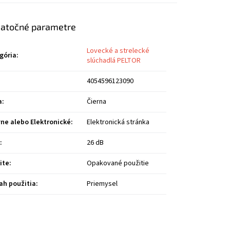
atočné parametre
Lovecké a strelecké
gória
:
slúchadlá PELTOR
4054596123090
a
:
Čierna
vne alebo Elektronické
:
Elektronická stránka
m
:
26 dB
ite
:
Opakované použitie
ah použitia
:
Priemysel