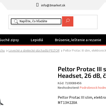
info@3market.sk
Suché zipsy
Lepidlá
Brúsenie, leštenie a rezanie
uchu
Lovecké a strelecké slúchadlá PELTOR
Peltor Protac III slim, elektro
Peltor Protac III
Headset, 26 dB,
Kód:
7100088456
Priemerné
Neohodnotené
Podrobnosti hodn
hodnotenie
produktu
Peltor Protac III slim, elektr
je
MT13H220A
0,0