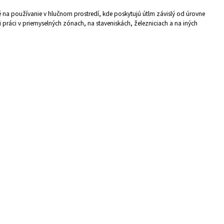
né na používanie v hlučnom prostredí, kde poskytujú útlm závislý od úrovne
 práci v priemyselných zónach, na staveniskách, železniciach a na iných