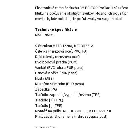
Elektronické chrániče sluchu 3M PELTOR ProTac III sú urče
hluku na počúvanie okolitých zvukov. Možno ich použiť pri
miestach, kde potrebujete počuť zvuky vo svojom okolí.
Technické špecifikácie
MATERIÁLY:
S čelenkou MT13H220A, MT13H221A
Čelenka (nerezová oceľ, PVC, PA)
Drôt čelenky (nerezová oceľ)
Dvojbodová pracka (POM)
Vankúš (PVC fólia a PUR pena)
Penová vložka (PUR pena)
Mušľa (ABS)
Mikrofón s tlmením (PUR pena)
Západka (PA)
Tlačidlo zapnutia/vypnutia/režimu (TPE)
Tlačidlo [+] (TPE)
Tlačidlo [-] (TPE)
Montáž na prilbu MT13H220P3E, MT13H221P3E
Plášť závesného ramena (nehrdzavejúca oceľ)
TYP BATÉRIE: