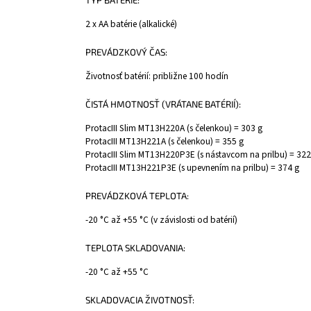
2 x AA batérie (alkalické)
PREVÁDZKOVÝ ČAS:
Životnosť batérií: približne 100 hodín
ČISTÁ HMOTNOSŤ (VRÁTANE BATÉRIÍ):
ProtacIII Slim MT13H220A (s čelenkou) = 303 g
ProtacIII MT13H221A (s čelenkou) = 355 g
ProtacIII Slim MT13H220P3E (s nástavcom na prilbu) = 322
ProtacIII MT13H221P3E (s upevnením na prilbu) = 374 g
PREVÁDZKOVÁ TEPLOTA:
-20 °C až +55 °C (v závislosti od batérií)
TEPLOTA SKLADOVANIA:
-20 °C až +55 °C
SKLADOVACIA ŽIVOTNOSŤ: