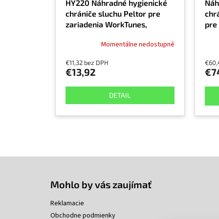
HY220 Náhradné hygienické
Náh
chrániče sluchu Peltor pre
chr
zariadenia WorkTunes,
pre 
ProtacIII, Hunter, Shooter
PROT
Momentálne nedostupné
€11,32 bez DPH
€60,
€13,92
€7
DETAIL
Z
á
p
Mohlo by vás zaujímať
ä
t
Reklamacie
i
Obchodne podmienky