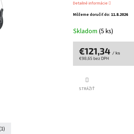
Detailné informácie
z
5
Môžeme doručiť do:
11.8.2026
hviezdičiek.
Skladom
(5 ks)
€121,34
/ ks
€98,65 bez DPH
Jednotková
cena:
STRÁŽIŤ
(1)