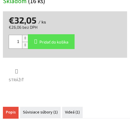
Skladom
(16 ks)
€32,05
/ ks
€26,06 bez DPH
Jednotková
cena:
Pridať do košíka
STRÁŽIŤ
Popis
Súvisiace súbory (1)
Videá (1)