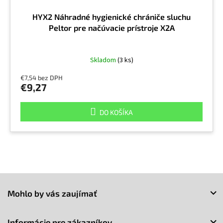
HYX2 Náhradné hygienické chrániče sluchu
Peltor pre načúvacie prístroje X2A
Skladom
(3 ks)
€7,54 bez DPH
€9,27
DO KOŠÍKA
Z
á
Mohlo by vás zaujímať
p
ä
t
Informácie pre zákazníkov