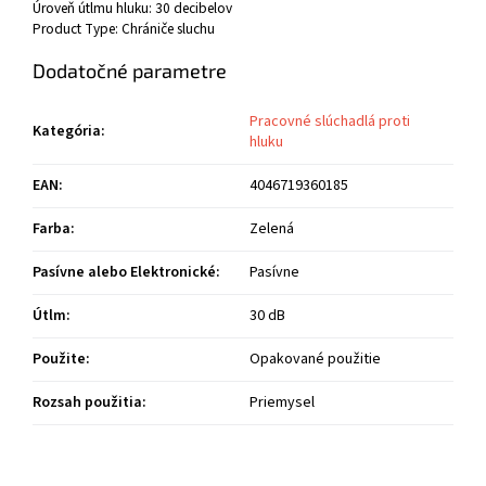
Úroveň útlmu hluku: 30 decibelov
Product Type: Chrániče sluchu
Dodatočné parametre
Pracovné slúchadlá proti
Kategória
:
hluku
EAN
:
4046719360185
Farba
:
Zelená
Pasívne alebo Elektronické
:
Pasívne
Útlm
:
30 dB
Použite
:
Opakované použitie
Rozsah použitia
:
Priemysel