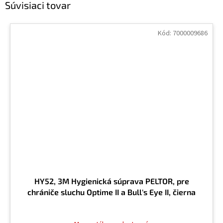
Súvisiaci tovar
Kód:
7000009686
HY52, 3M Hygienická súprava PELTOR, pre
chrániče sluchu Optime II a Bull's Eye II, čierna