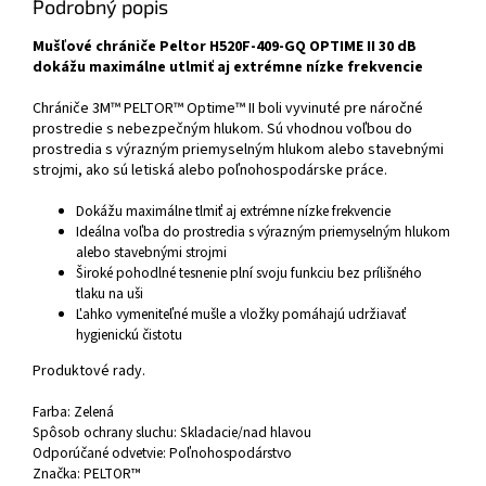
Podrobný popis
Mušľové chrániče Peltor H520F-409-GQ OPTIME II 30 dB
dokážu maximálne utlmiť aj extrémne nízke frekvencie
Chrániče 3M™ PELTOR™ Optime™ II boli vyvinuté pre náročné
prostredie s nebezpečným hlukom. Sú vhodnou voľbou do
prostredia s výrazným priemyselným hlukom alebo stavebnými
strojmi, ako sú letiská alebo poľnohospodárske práce.
Dokážu maximálne tlmiť aj extrémne nízke frekvencie
Ideálna voľba do prostredia s výrazným priemyselným hlukom
alebo stavebnými strojmi
Široké pohodlné tesnenie plní svoju funkciu bez prílišného
tlaku na uši
Ľahko vymeniteľné mušle a vložky pomáhajú udržiavať
hygienickú čistotu
Produktové rady.
Farba: Zelená
Spôsob ochrany sluchu: Skladacie/nad hlavou
Odporúčané odvetvie: Poľnohospodárstvo
Značka: PELTOR™