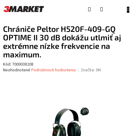
Prejsť
na
NÁKU
obsah
KOŠÍ
Chrániče Peltor H520F-409-GQ
OPTIME II 30 dB dokážu utlmiť aj
extrémne nízke frekvencie na
maximum.
Kód:
7000038208
Priemerné
Neohodnotené
Podrobnosti hodnotenia
Značka:
3M
hodnotenie
produktu
je
0,0
z
5
hviezdičiek.