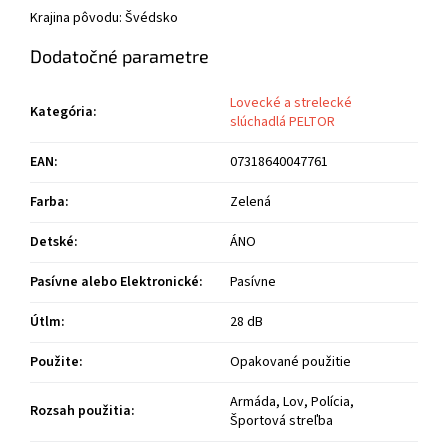
Krajina pôvodu: Švédsko
Dodatočné parametre
Lovecké a strelecké
Kategória
:
slúchadlá PELTOR
EAN
:
07318640047761
Farba
:
Zelená
Detské
:
ÁNO
Pasívne alebo Elektronické
:
Pasívne
Útlm
:
28 dB
Použite
:
Opakované použitie
Armáda, Lov, Polícia,
Rozsah použitia
:
Športová streľba