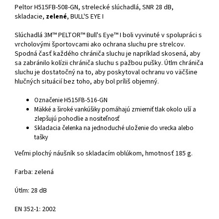
Peltor
H515FB-508-GN
, strelecké slúchadlá, SNR 28 dB,
skladacie,
zelené
, BULL'S EYE I
Slúchadlá 3M™ PELTOR™ Bull's Eye™ I boli vyvinuté v spolupráci s
vrcholovými športovcami ako ochrana sluchu pre strelcov.
Spodná časť každého chrániča sluchu je napríklad skosená, aby
sa zabránilo kolízii chrániča sluchu s pažbou pušky. Útlm chrániča
sluchu je dostatočný na to, aby poskytoval ochranu vo väčšine
hlučných situácií bez toho, aby bol príliš objemný.
Označenie H515FB-516-GN
Mäkké a široké vankúšiky pomáhajú zmierniť tlak okolo uší a
zlepšujú pohodlie a nositeľnosť
Skladacia čelenka na jednoduché uloženie do vrecka alebo
tašky
Veľmi plochý náušník so skladacím oblúkom, hmotnosť 185 g.
Farba: zelená
Útlm: 28 dB
EN 352-1: 2002