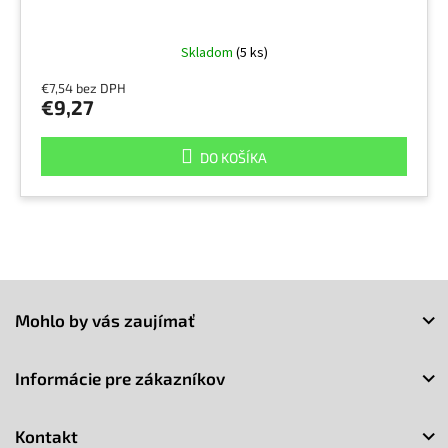
Skladom
(5 ks)
€7,54 bez DPH
€9,27
DO KOŠÍKA
Z
á
Mohlo by vás zaujímať
p
ä
t
Informácie pre zákazníkov
i
e
Kontakt