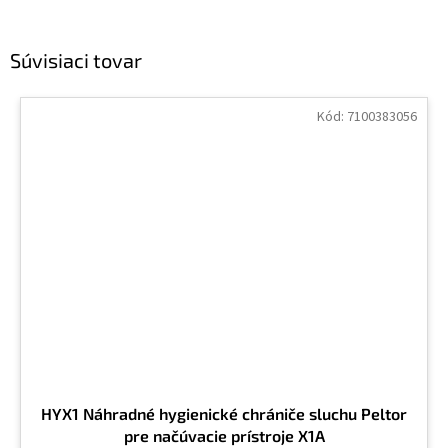
Súvisiaci tovar
Kód:
7100383056
HYX1 Náhradné hygienické chrániče sluchu Peltor
pre načúvacie prístroje X1A