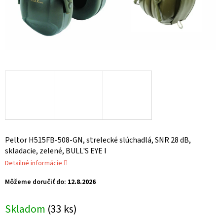
Peltor
H515FB-508-GN
, strelecké slúchadlá, SNR 28 dB,
skladacie, zelené, BULL'S EYE I
Detailné informácie
Môžeme doručiť do:
12.8.2026
Skladom
(33 ks)