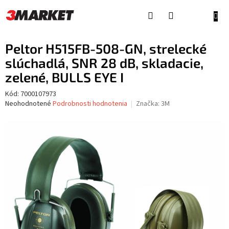
Prejsť
na
NÁKU
obsah
KOŠÍ
Peltor H515FB-508-GN, strelecké
slúchadlá, SNR 28 dB, skladacie,
zelené, BULLS EYE I
Kód:
7000107973
Priemerné
Neohodnotené
Podrobnosti hodnotenia
Značka:
3M
hodnotenie
produktu
je
0,0
z
5
hviezdičiek.