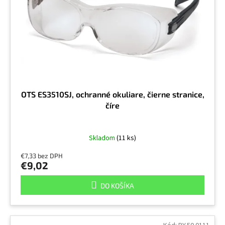
r
v
o
d
u
k
t
o
v
OTS ES3510SJ, ochranné okuliare, čierne stranice,
číre
Skladom
(11 ks)
€7,33 bez DPH
€9,02
DO KOŠÍKA