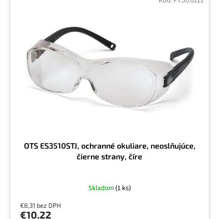
Kód:
PY.50.0111
OTS ES3510STJ, ochranné okuliare, neoslňujúce,
čierne strany, číre
Skladom
(1 ks)
€8,31 bez DPH
€10,22