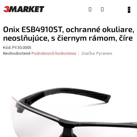
Prejsť
na
NÁKU
obsah
KOŠÍ
Onix ESB4910ST, ochranné okuliare,
neoslňujúce, s čiernym rámom, číre
Kód:
PY.50.0005
Priemerné
Neohodnotené
Podrobnosti hodnotenia
Značka:
Pyramex
hodnotenie
produktu
je
0,0
z
5
hviezdičiek.