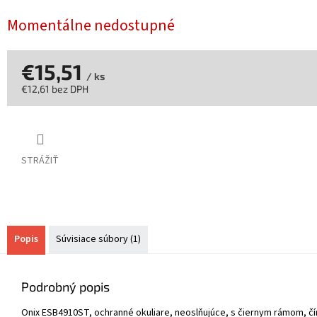
Momentálne nedostupné
€15,51
/ ks
€12,61 bez DPH
Jednotková
cena:
STRÁŽIŤ
Popis
Súvisiace súbory (1)
Podrobný popis
Onix ESB4910ST, ochranné okuliare, neoslňujúce, s čiernym rámom, čí