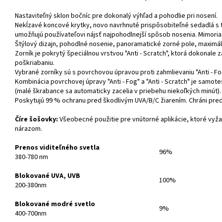
Nastaviteľný sklon bočníc pre dokonalý výhľad a pohodlie pri nosení.
Nekĺzavé koncové krytky, novo navrhnuté prispôsobiteľné sedadlá s 
umožňujú používateľovi nájsť najpohodlnejší spôsob nosenia. Mimoria
Štýlový dizajn, pohodlné nosenie, panoramatické zorné pole, maximál
Zorník je pokrytý špeciálnou vrstvou "Anti - Scratch", ktorá dokonale 
poškriabaniu.
Vybrané zorníky sú s povrchovou úpravou proti zahmlievaniu "Anti - Fo
Kombinácia povrchovej úpravy "Anti - Fog" a "Anti - Scratch" je samote
(malé škrabance sa automaticky zacelia v priebehu niekoľkých minút).
Poskytujú 99 % ochranu pred škodlivým UVA/B/C žiarením. Chráni pred
Číre šošovky:
Všeobecné použitie pre vnútorné aplikácie, ktoré vyža
nárazom.
Prenos viditeľného svetla
96%
380-780 nm
Blokované UVA, UVB
100%
200-380nm
Blokované modré svetlo
9%
400-700nm