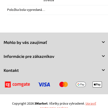
streľba
Položka bola vypredaná…
Z
á
Mohlo by vás zaujímať
p
ä
t
Informácie pre zákazníkov
i
e
Kontakt
Copyright 2026
3Market
. Všetky práva vyhradené.
Upraviť