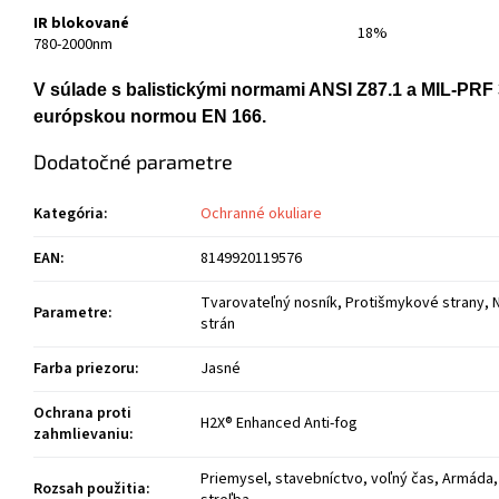
IR blokované
18%
780-2000nm
V súlade s balistickými normami ANSI Z87.1 a MIL-PRF 
európskou normou EN 166.
Dodatočné parametre
Kategória
:
Ochranné okuliare
EAN
:
8149920119576
Tvarovateľný nosník, Protišmykové strany, N
Parametre
:
strán
Farba priezoru
:
Jasné
Ochrana proti
H2X® Enhanced Anti-fog
zahmlievaniu
:
Priemysel, stavebníctvo, voľný čas, Armáda,
Rozsah použitia
: