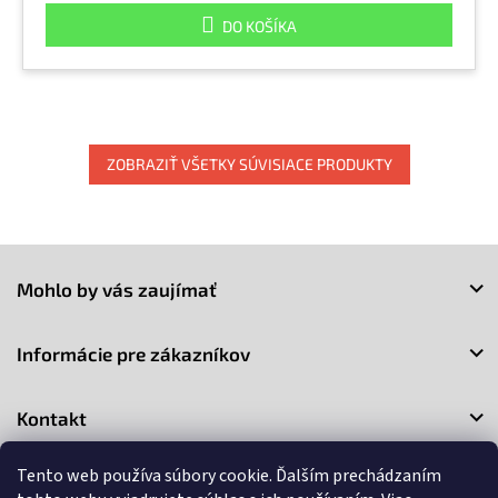
DO KOŠÍKA
ZOBRAZIŤ VŠETKY SÚVISIACE PRODUKTY
Z
á
Mohlo by vás zaujímať
p
ä
t
Informácie pre zákazníkov
i
e
Kontakt
Tento web používa súbory cookie. Ďalším prechádzaním