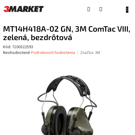
Prejsť
na
NÁKU
obsah
KOŠÍ
MT14H418A-02 GN, 3M ComTac VIII,
zelená, bezdrôtová
Kód:
7100322593
Priemerné
Neohodnotené
Podrobnosti hodnotenia
Značka:
3M
hodnotenie
produktu
je
0,0
z
5
hviezdičiek.