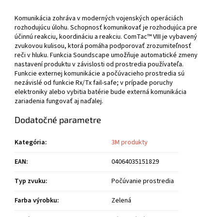
Komunikácia zohráva v moderných vojenských operáciách
rozhodujúcu úlohu. Schopnosť komunikovať je rozhodujúca pre
účinnú reakciu, koordináciu a reakciu. ComTac™ VIII je vybavený
zvukovou kulisou, ktorá pomáha podporovať zrozumiteľnosť
reči v hluku. Funkcia Soundscape umožňuje automatické zmeny
nastavení produktu v závislosti od prostredia používateľa.
Funkcie externej komunikácie a počúvacieho prostredia sú
nezávislé od funkcie Rx/Tx fail-safe; v prípade poruchy
elektroniky alebo vybitia batérie bude externá komunikácia
zariadenia fungovať aj naďalej.
Dodatočné parametre
Kategória
:
3M produkty
EAN
:
04064035151829
Typ zvuku
:
Počúvanie prostredia
Farba výrobku
:
Zelená