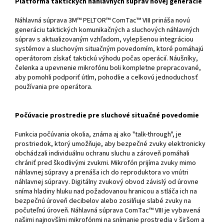
Platforma taktických náhlavných súprav novej generácie
Náhlavná súprava 3M™ PELTOR™ ComTac™ VIII prináša novú
generáciu taktických komunikačných a sluchových náhlavných
súprav s aktualizovaným vzhľadom, vylepšenou integráciou
systémov a sluchovým situačným povedomím, ktoré pomáhajú
operátorom získať taktickú výhodu počas operácií. Náušníky,
čelenka a upevnenie mikrofónu boli kompletne prepracované,
aby pomohli podporiť útlm, pohodlie a celkovú jednoduchosť
používania pre operátora.
Počúvacie prostredie pre sluchové situačné povedomie
Funkcia počúvania okolia, známa aj ako "talk-through", je
prostriedok, ktorý umožňuje, aby bezpečné zvuky elektronicky
obchádzali individuálnu ochranu sluchu a zároveň pomáhali
chrániť pred škodlivými zvukmi. Mikrofón prijíma zvuky mimo
náhlavnej súpravy a prenáša ich do reproduktora vo vnútri
náhlavnej súpravy. Digitálny zvukový obvod závislý od úrovne
sníma hladiny hluku nad požadovanou hranicou a stláča ich na
bezpečnú úroveň decibelov alebo zosilňuje slabé zvuky na
počuteľnú úroveň. Náhlavná súprava ComTac™ VIII je vybavená
našimi najnovšími mikrofónmi na snímanie prostredia v širšom a