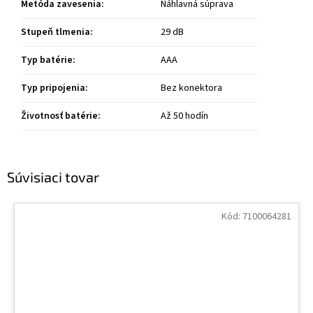
Metóda zavesenia
:
Náhlavná súprava
Stupeň tlmenia
:
29 dB
Typ batérie
:
AAA
Typ pripojenia
:
Bez konektora
Životnosť batérie
:
Až 50 hodín
Súvisiaci tovar
Kód:
7100064281