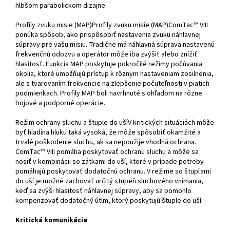
hlbšom parabolickom dizajne.
Profily zvuku misie (MAP)Profily zvuku misie (MAP)ComTac™ VIII
ponúka spôsob, ako prispôsobiť nastavenia zvuku náhlavnej
súpravy pre vašu misiu. Tradične má náhlavná súprava nastavenú
frekvenčnú odozvu a operátor môže iba zvýšiť alebo znížiť
hlasitosť. Funkcia MAP poskytuje pokročilé režimy počúvania
okolia, ktoré umožňujú prístup k rôznym nastaveniam zosilnenia,
ale s tvarovaním frekvencie na zlepšenie počuteľnosti v piatich
podmienkach. Profily MAP boli navrhnuté s ohľadom na rôzne
bojové a podporné operácie.
Režim ochrany sluchu a štuple do ušíV kritických situáciách môže
byť hladina hluku taká vysoká, že môže spôsobiť okamžité a
trvalé poškodenie sluchu, ak sa nepoužije vhodná ochrana.
ComTac™ VIII pomáha poskytovať ochranu sluchu a môže sa
nosiť v kombinácii so zátkami do uší, ktoré v prípade potreby
pomáhajú poskytovať dodatočnú ochranu. V režime so štupľami
do uší je možné zachovať určitý stupeň sluchového vnímania,
keď sa zvýši hlasitosť náhlavnej súpravy, aby sa pomohlo
kompenzovať dodatočný útlm, ktorý poskytujú štuple do uší.
Kritická komunikácia