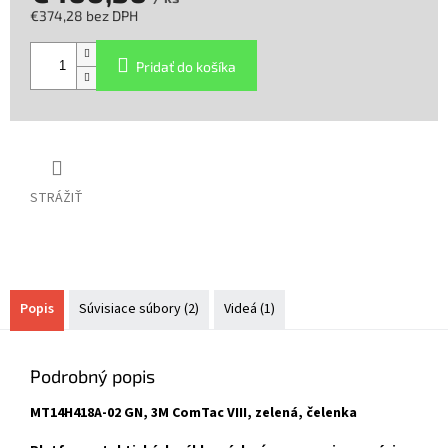
€374,28 bez DPH
Jednotková
cena:
Pridať do košíka
STRÁŽIŤ
Popis
Súvisiace súbory (2)
Videá (1)
Podrobný popis
MT14H418A-02 GN, 3M ComTac VIII, zelená, čelenka