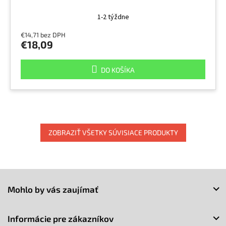
1-2 týždne
€14,71 bez DPH
€18,09
DO KOŠÍKA
ZOBRAZIŤ VŠETKY SÚVISIACE PRODUKTY
Z
á
Mohlo by vás zaujímať
p
ä
t
Informácie pre zákazníkov