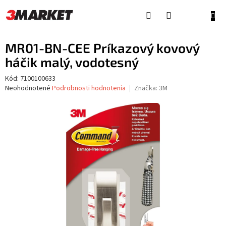
Prejsť
na
NÁKU
obsah
KOŠÍ
MR01-BN-CEE Príkazový kovový
háčik malý, vodotesný
Kód:
7100100633
Priemerné
Neohodnotené
Podrobnosti hodnotenia
Značka:
3M
hodnotenie
produktu
je
0,0
z
5
hviezdičiek.