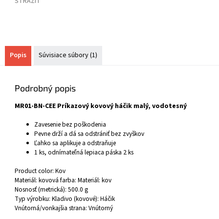
STRÁŽIŤ
Popis
Súvisiace súbory (1)
Podrobný popis
MR01-BN-CEE Príkazový kovový háčik malý, vodotesný
Zavesenie bez poškodenia
Pevne drží a dá sa odstrániť bez zvyškov
Ľahko sa aplikuje a odstraňuje
1 ks, odnímateľná lepiaca páska 2 ks
Product color:
Kov
Materiál: kovová farba:
Materiál: kov
Nosnosť (metrická):
500.0 g
Typ výrobku: Kladivo (kovové):
Háčik
Vnútorná/vonkajšia strana:
Vnútorný