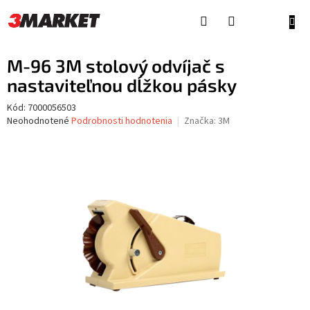
Prejsť
na
NÁKU
obsah
KOŠÍ
M-96 3M stolový odvíjač s
nastaviteľnou dĺžkou pásky
Kód:
7000056503
Priemerné
Neohodnotené
Podrobnosti hodnotenia
Značka:
3M
hodnotenie
produktu
je
0,0
z
5
hviezdičiek.