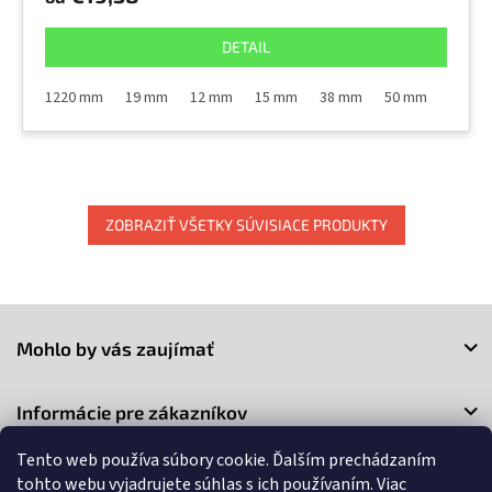
DETAIL
1220 mm
19 mm
12 mm
15 mm
38 mm
50 mm
100 m
ZOBRAZIŤ VŠETKY SÚVISIACE PRODUKTY
Z
á
Mohlo by vás zaujímať
p
ä
t
Informácie pre zákazníkov
i
e
Tento web používa súbory cookie. Ďalším prechádzaním
Kontakt
tohto webu vyjadrujete súhlas s ich používaním. Viac