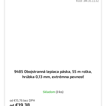
Kód:
3M.35.1132
9485 Obojstranná lepiaca páska, 55 m rolka,
hrúbka 0,13 mm, extrémna pevnosť
Skladom
(3 ks)
od €15,76 bez DPH
€19,38
od