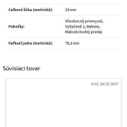
Celková šírka (metrická)
:
24 mm
Všeobecný priemysel,
Pobočky
:
Vytlačené z, Balenie,
Maloobchodný predaj
Veľkosť jadra (metrická)
:
76,2 mm
Súvisiaci tovar
Kód:
3M.35.0897