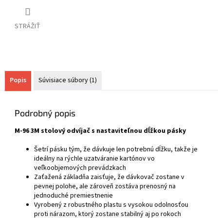
STRÁŽIŤ
Popis
Súvisiace súbory (1)
Podrobný popis
M-96 3M stolový odvíjač s nastaviteľnou dĺžkou pásky
Šetrí pásku tým, že dávkuje len potrebnú dĺžku, takže je
ideálny na rýchle uzatváranie kartónov vo
veľkoobjemových prevádzkach
Zaťažená základňa zaisťuje, že dávkovač zostane v
pevnej polohe, ale zároveň zostáva prenosný na
jednoduché premiestnenie
Vyrobený z robustného plastu s vysokou odolnosťou
proti nárazom, ktorý zostane stabilný aj po rokoch