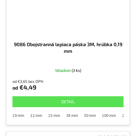
9086 Obojstranná lepiaca páska 3M, hrúbka 0,19
mm
Skladom
(3 ks)
od €3,65 bez DPH
€4,49
od
DETAIL
19 mm
12 mm
15 mm
38 mm
50 mm
100 mm
25 mm