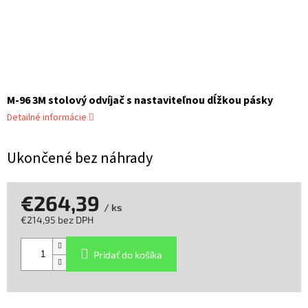
M-96 3M stolový odvíjač s nastaviteľnou dĺžkou pásky
Detailné informácie
Ukončené bez náhrady
€264,39
/ ks
€214,95 bez DPH
Jednotková
cena:
Pridať do košíka