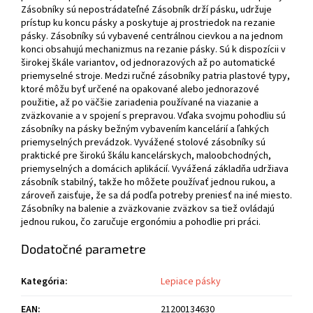
Zásobníky sú nepostrádateľné Zásobník drží pásku, udržuje
prístup ku koncu pásky a poskytuje aj prostriedok na rezanie
pásky. Zásobníky sú vybavené centrálnou cievkou a na jednom
konci obsahujú mechanizmus na rezanie pásky. Sú k dispozícii v
širokej škále variantov, od jednorazových až po automatické
priemyselné stroje. Medzi ručné zásobníky patria plastové typy,
ktoré môžu byť určené na opakované alebo jednorazové
použitie, až po väčšie zariadenia používané na viazanie a
zväzkovanie a v spojení s prepravou. Vďaka svojmu pohodliu sú
zásobníky na pásky bežným vybavením kancelárií a ľahkých
priemyselných prevádzok. Vyvážené stolové zásobníky sú
praktické pre širokú škálu kancelárskych, maloobchodných,
priemyselných a domácich aplikácií. Vyvážená základňa udržiava
zásobník stabilný, takže ho môžete používať jednou rukou, a
zároveň zaisťuje, že sa dá podľa potreby preniesť na iné miesto.
Zásobníky na balenie a zväzkovanie zväzkov sa tiež ovládajú
jednou rukou, čo zaručuje ergonómiu a pohodlie pri práci.
Dodatočné parametre
Kategória
:
Lepiace pásky
EAN
:
21200134630