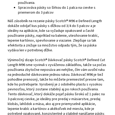
používania.
Spracováva pásky so šírkou do 1 palca na cievke s
priemerom do 3 palcov
Náš zásobník na rezanie pásky Scotch® M96 e Defined Length
dokáže odvíjať kus pásky s dĺžkou od 3/4 do 5 palcov a je
ideálny na aplikácie, kde sa vyžaduje opakované a časté
používanie pásky, napríklad na balenie, utesňovanie krabíc,
lepenie kartónov, spevňovanie a viazanie. Zlepšuje sa tak
efektivita a znižuje sa množstvo odpadu tým, že sa páska
vydáva len v potrebnej dĺžke.
Výnimočný dizajn Scotch® Dávkovač pásky Scotch® Defined Cut
Length M96 sme vyvinuli s vyváženou základňou, takže sa počas
používania zbytočne neposúva ani nehýbe, čím vám uvoľní ruku
na jednoduché dávkovanie jednou rukou. Dávkovač M96 je tiež
pohodlne prenosný, takže ho môžete premiestniť presne tam,
kde ho potrebujete. Vyrobený je z odolného plastu s vysokou
pevnosťou, ktorý zostane stabilný aj po rokoch používania.
Tento dávkovač, ktorý dokáže pojať pásku širokú až 1 palec na
3-palcovej cievke, je ideálny pre predaj v mäsiarstve, predaj
klobás, lahôdok a mäsa, ako aj pre priemyselné aplikácie,
lepenie krabíc a kartónov a akékoľvek iné miesta, kde je
potrebné opakované, konzistentné a stabilné nanášanie pásky.