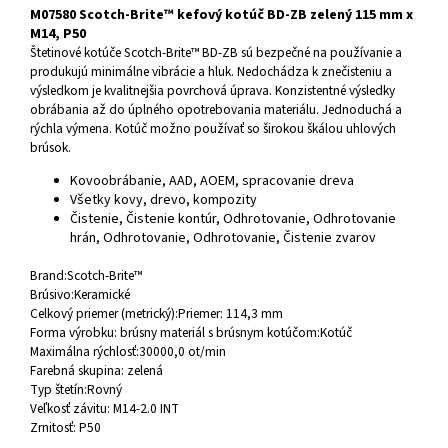
M07580 Scotch-Brite™ kefový kotúč BD-ZB zelený 115 mm x
M14, P50
Štetinové kotúče Scotch-Brite™ BD-ZB sú bezpečné na používanie a
produkujú minimálne vibrácie a hluk. Nedochádza k znečisteniu a
výsledkom je kvalitnejšia povrchová úprava. Konzistentné výsledky
obrábania až do úplného opotrebovania materiálu. Jednoduchá a
rýchla výmena. Kotúč možno používať so širokou škálou uhlových
brúsok.
Kovoobrábanie, AAD, AOEM, spracovanie dreva
Všetky kovy, drevo, kompozity
Čistenie, Čistenie kontúr, Odhrotovanie, Odhrotovanie
hrán, Odhrotovanie, Odhrotovanie, Čistenie zvarov
Brand:
Scotch-Brite™
Brúsivo:
Keramické
Celkový priemer (metrický):
Priemer: 114,3 mm
Forma výrobku: brúsny materiál s brúsnym kotúčom:
Kotúč
Maximálna rýchlosť:
30000,0 ot/min
Farebná skupina: zelená
Typ štetín:
Rovný
Veľkosť závitu:
M14-2.0 INT
Zrnitosť:
P50