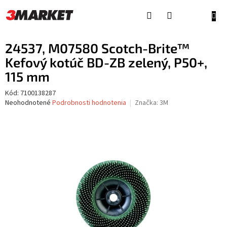
Prejsť
na
NÁKU
obsah
KOŠÍ
24537, M07580 Scotch-Brite™
Kefový kotúč BD-ZB zelený, P50+,
115 mm
Kód:
7100138287
Priemerné
Neohodnotené
Podrobnosti hodnotenia
Značka:
3M
hodnotenie
produktu
je
0,0
z
5
hviezdičiek.