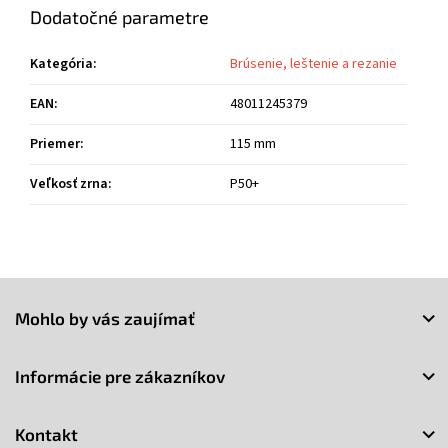
Dodatočné parametre
Kategória
:
Brúsenie, leštenie a rezanie
EAN
:
48011245379
Priemer
:
115 mm
Veľkosť zrna
:
P50+
Z
á
Mohlo by vás zaujímať
p
ä
t
Informácie pre zákazníkov
i
e
Kontakt