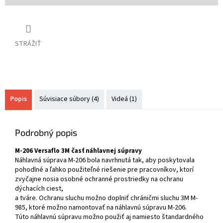
STRÁŽIŤ
Popis
Súvisiace súbory (4)
Videá (1)
Podrobný popis
M-206 Versaflo 3M časť náhlavnej súpravy
Náhlavná súprava M-206 bola navrhnutá tak, aby poskytovala
pohodlné a ľahko použiteľné riešenie pre pracovníkov, ktorí
zvyčajne nosia osobné ochranné prostriedky na ochranu
dýchacích ciest,
a tváre. Ochranu sluchu možno doplniť chráničmi sluchu 3M M-
985, ktoré možno namontovať na náhlavnú súpravu M-206.
Túto náhlavnú súpravu možno použiť aj namiesto štandardného