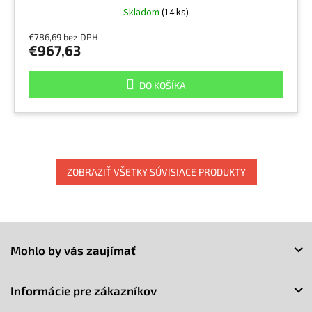
Skladom
(14 ks)
€786,69 bez DPH
€967,63
DO KOŠÍKA
ZOBRAZIŤ VŠETKY SÚVISIACE PRODUKTY
Z
á
Mohlo by vás zaujímať
p
ä
t
Informácie pre zákazníkov
i