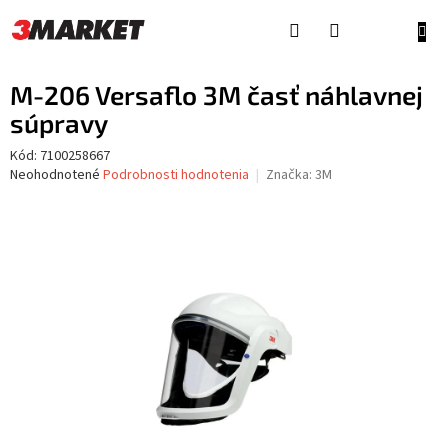
Prejsť
na
NÁKU
obsah
KOŠÍ
M-206 Versaflo 3M časť náhlavnej
súpravy
Kód:
7100258667
Priemerné
Neohodnotené
Podrobnosti hodnotenia
Značka:
3M
hodnotenie
produktu
je
0,0
z
5
hviezdičiek.