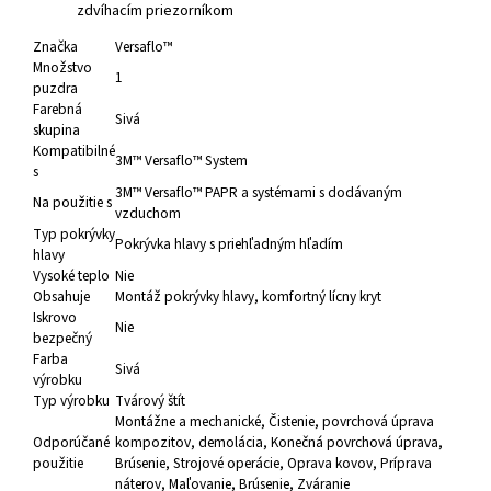
zdvíhacím priezorníkom
Značka
Versaflo™
Množstvo
1
puzdra
Farebná
Sivá
skupina
Kompatibilné
3M™ Versaflo™ System
s
3M™ Versaflo™ PAPR a systémami s dodávaným
Na použitie s
vzduchom
Typ pokrývky
Pokrývka hlavy s priehľadným hľadím
hlavy
Vysoké teplo
Nie
Obsahuje
Montáž pokrývky hlavy, komfortný lícny kryt
Iskrovo
Nie
bezpečný
Farba
Sivá
výrobku
Typ výrobku
Tvárový štít
Montážne a mechanické
, Čistenie
, povrchová úprava
Odporúčané
kompozitov
, demolácia
, Konečná povrchová úprava
,
použitie
Brúsenie
, Strojové operácie
, Oprava kovov
, Príprava
náterov
, Maľovanie
, Brúsenie
, Zváranie