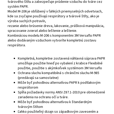
tvárového štítu a zabezpečuje prúdenie vzduchu do tváre cez
systém PAPR.
Model M-206 je obľúbený v ľahkých priemyselných odvetviach,
kde sa zvyčajne používajú respirátory a tvárové štíty, ako je
výroba suchých potravín,
rezanie alebo brúsenie dreva, lakovanie, prášková manipulácia,
spracovanie zvierat alebo leštenie a leštenie.
Kombináciou modelu M-206 s komponentmi 3M Versaflo PAPR
alebo dodávaným vzduchom vytvoríte kompletnú zostavu
respirátora.
Kompletná, kompletne zostavená náhlavná súprava PAPR
umožňuje použitie hneď po vybalení z krabice Flexibilné
použitie, použitie s akýmkoľvek systémom 3M Versaflo
Ochrana sluchu kompatibilná s chráničmi sluchu M-985
(predávajú sa samostatne)
Môže byť pohodlnou alternatívou PAPR k podtlakovým
respirátorom
Spĺňa požiadavky normy ANSI Z87.1-2010 pre obmedzené
zariadenia na ochranu očí a tváre.
Môže byť pohodlnou alternatívou k štandardným
tvárovým štítom
Ľahko použiteľný dizajn so západkovým zavesením a