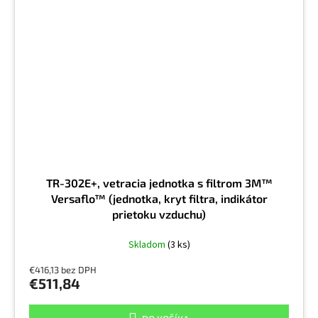
TR-302E+, vetracia jednotka s filtrom 3M™
Versaflo™ (jednotka, kryt filtra, indikátor
prietoku vzduchu)
Skladom
(3 ks)
€416,13 bez DPH
€511,84