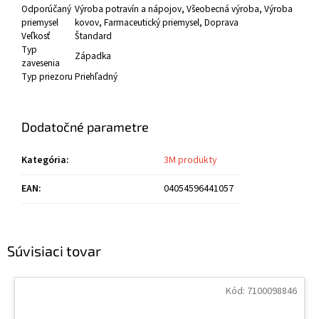
Odporúčaný
Výroba potravín a nápojov
, Všeobecná výroba
, Výroba
priemysel
kovov
, Farmaceutický priemysel
, Doprava
Veľkosť
Štandard
Typ
Západka
zavesenia
Typ priezoru
Priehľadný
Dodatočné parametre
Kategória
:
3M produkty
EAN
:
04054596441057
Súvisiaci tovar
Kód:
7100098846