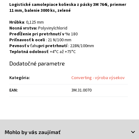
Logistické samolepiace kolieska z pásky 3M 764i, priemer
11 mm, balenie 3000 ks, zelené
Hrúbka
: 0,125 mm
Nosná vrstva:
Polyvinylchlorid
Predĺženie pri pretrhnutí v %:
180
Priľnavosť k oceli
: 21 N/100 mm
Pevnosť v
ťahu
pri pretrhnutí
: 228N/100mm
Teplotná odolnosť
: +4°C až +75°C
Dodatočné parametre
Kategória
:
Converting - výroba výsekov
EAN
:
3M.31.0070
Z
á
Mohlo by vás zaujímať
p