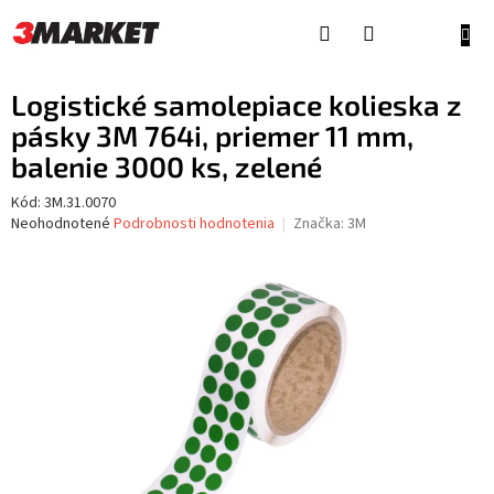
Prejsť
na
NÁKU
obsah
KOŠÍ
Logistické samolepiace kolieska z
pásky 3M 764i, priemer 11 mm,
balenie 3000 ks, zelené
Kód:
3M.31.0070
Priemerné
Neohodnotené
Podrobnosti hodnotenia
Značka:
3M
hodnotenie
produktu
je
0,0
z
5
hviezdičiek.