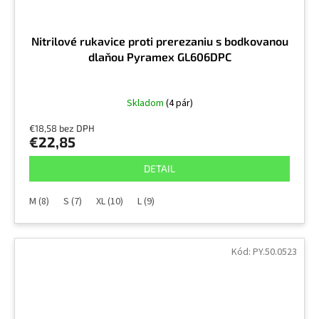
Nitrilové rukavice proti prerezaniu s bodkovanou
dlaňou Pyramex GL606DPC
Skladom
(4 pár)
€18,58 bez DPH
€22,85
DETAIL
M (8)
S (7)
XL (10)
L (9)
Kód:
PY.50.0523