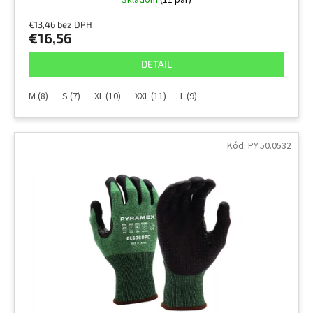
Skladom
(11 pár)
€13,46 bez DPH
€16,56
DETAIL
M (8)
S (7)
XL (10)
XXL (11)
L (9)
Kód:
PY.50.0532