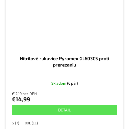
Nitrilové rukavice Pyramex GL603C5 proti
prerezaniu
Skladom
(6 pár)
€12,19 bez DPH
€14,99
DETAIL
S (7)
XXL (11)