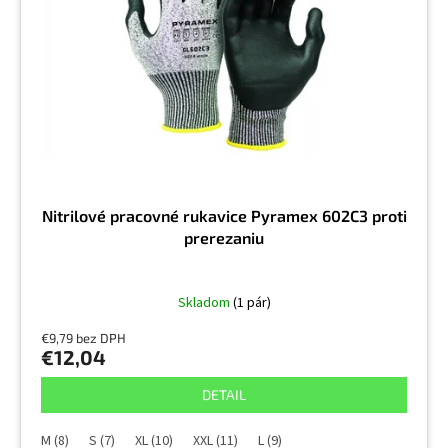
t
p
o
r
v
o
d
u
k
t
o
v
Nitrilové pracovné rukavice Pyramex 602C3 proti
prerezaniu
Skladom
(1 pár)
€9,79 bez DPH
€12,04
DETAIL
M (8)
S (7)
XL (10)
XXL (11)
L (9)