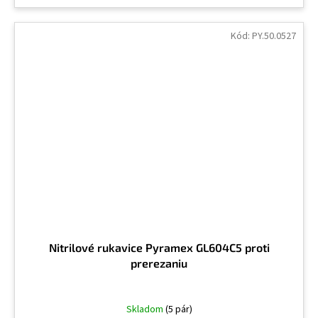
Kód:
PY.50.0527
Nitrilové rukavice Pyramex GL604C5 proti
prerezaniu
Skladom
(5 pár)