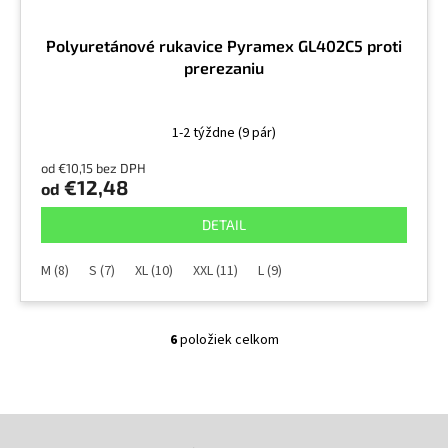
Polyuretánové rukavice Pyramex GL402C5 proti
prerezaniu
1-2 týždne
(9 pár)
od €10,15 bez DPH
€12,48
od
DETAIL
M (8)
S (7)
XL (10)
XXL (11)
L (9)
6
položiek celkom
O
v
l
á
Z
d
a
á