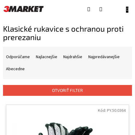
Prejsť
na
NÁKU
obsah
KOŠÍ
Klasické rukavice s ochranou proti
prerezaniu
R
a
Odporúčame
Najlacnejšie
Najdrahšie
Najpredávanejšie
d
e
Abecedne
n
i
e
OTVORIŤ FILTER
p
r
V
o
ý
Kód:
PY.50.0364
d
p
u
i
k
s