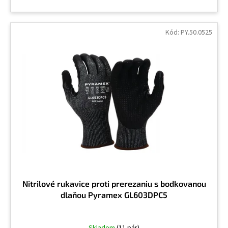
Kód:
PY.50.0525
Nitrilové rukavice proti prerezaniu s bodkovanou
dlaňou Pyramex GL603DPC5