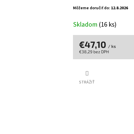
z
Môžeme doručiť do:
12.8.2026
5
hviezdičiek.
Skladom
(16 ks)
€47,10
/ ks
€38,29 bez DPH
Jednotková
cena:
STRÁŽIŤ