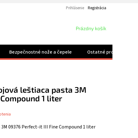
Prihlásenie
Registrácia
NÁKUPNÝ
Prázdny košík
KOŠÍK
Bezpečnostné nože a čepele
Ostatné produkty
jová leštiaca pasta 3M
e Compound 1 liter
otenia
 3M 09376 Perfect-it III Fine Compound 1 liter