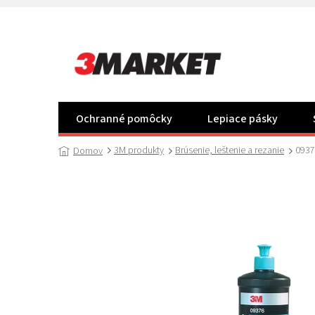
Prejsť
na
obsah
Ochranné pomôcky
Lepiace pásky
3M produkty
Brúsenie, leštenie a rezanie
0937
Domov