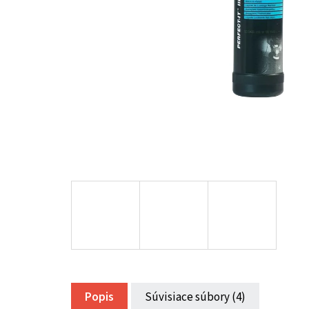
Popis
Súvisiace súbory (4)