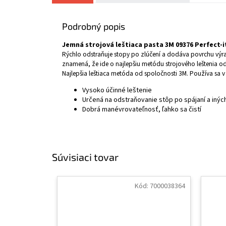
Podrobný popis
Jemná strojová leštiaca pasta 3M 09376 Perfect-it
Rýchlo odstraňuje stopy po zlúčení a dodáva povrchu výrazn
znamená, že ide o najlepšiu metódu strojového leštenia o
Najlepšia leštiaca metóda od spoločnosti 3M. Používa sa
Vysoko účinné leštenie
Určená na odstraňovanie stôp po spájaní a in
Dobrá manévrovateľnosť, ľahko sa čistí
Súvisiaci tovar
Kód:
7000038364