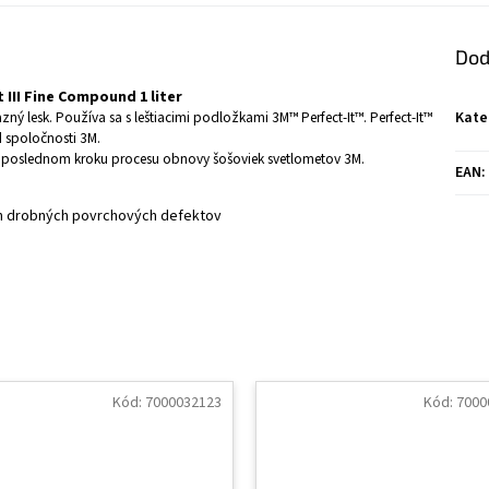
Dod
 III Fine Compound 1 liter
ý lesk. Používa sa s leštiacimi podložkami 3M™ Perfect-It™. Perfect-It™
Kate
d spoločnosti 3M.
 v poslednom kroku procesu obnovy šošoviek svetlometov 3M.
EAN
:
ých drobných povrchových defektov
Kód:
7000032123
Kód:
7000