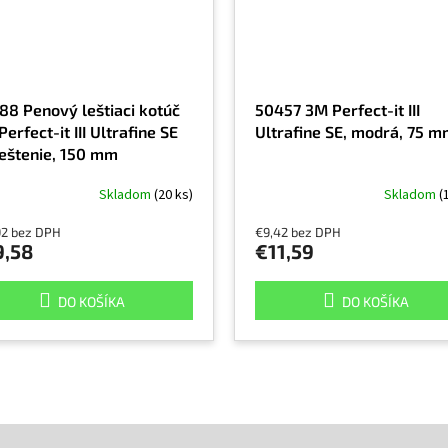
88 Penový leštiaci kotúč
50457 3M Perfect-it III
erfect-it III Ultrafine SE
Ultrafine SE, modrá, 75 
leštenie, 150 mm
Skladom
(20 ks)
Skladom
(
92 bez DPH
€9,42 bez DPH
9,58
€11,59
DO KOŠÍKA
DO KOŠÍKA