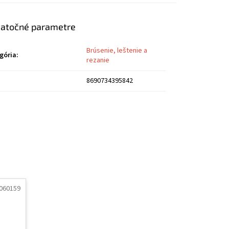
atočné parametre
Brúsenie, leštenie a
gória
:
rezanie
8690734395842
060159