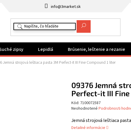
info@3market.sk
Suché zipsy
Lepidlá
Brúsenie, leštenie a rezanie
6 Jemná strojová leštiaca pasta 3M Perfect-it III Fine Compound 1 liter
09376 Jemná stro
Perfect-it III Fin
Kód:
7100072587
Priemerné
Neohodnotené
Podrobnosti hodn
hodnotenie
produktu
Jemná strojová leštiaca pasta
je
Detailné informácie
0,0