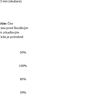
73 mm (okuliare)
itie:
Číre
ranu pred škodlivým
tým zrkadlovým
 kde je potrebné
50%
100%
65%
39%