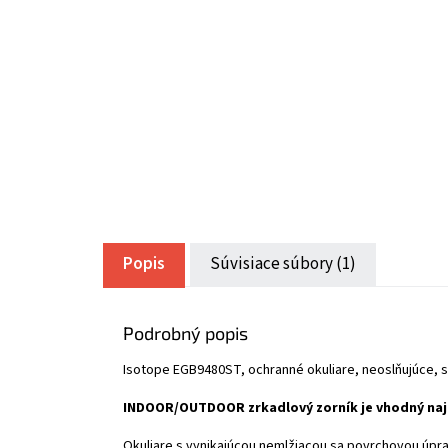
Popis
Súvisiace súbory (1)
Podrobný popis
Isotope EGB9480ST, ochranné okuliare, neoslňujúc
INDOOR/OUTDOOR zrkadlový zorník je vhodný najmä
Okuliare s vynikajúcou nemlžiacou sa povrchovou úpr