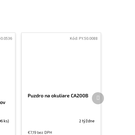
50.0536
Kód:
PY.50.0088
Ďalší
Puzdro na okuliare CA200B
produkt
rov
96 ks)
2 týždne
€7,19 bez DPH