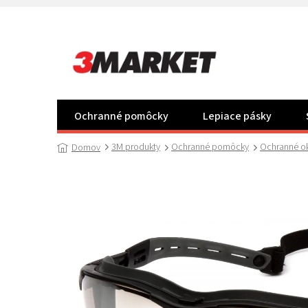
Prejsť
na
obsah
Ochranné pomôcky
Lepiace pásky
3M produkty
Ochranné pomôcky
Ochranné ok
Domov