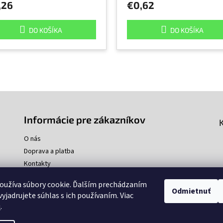
,26
€0,62
DO KOŠÍKA
DO KOŠÍKA
Informácie pre zákazníkov
O nás
Doprava a platba
Kontakty
oužíva súbory cookie. Ďalším prechádzaním
Odmietnuť
yjadrujete súhlas s ich používaním. Viac
u
.