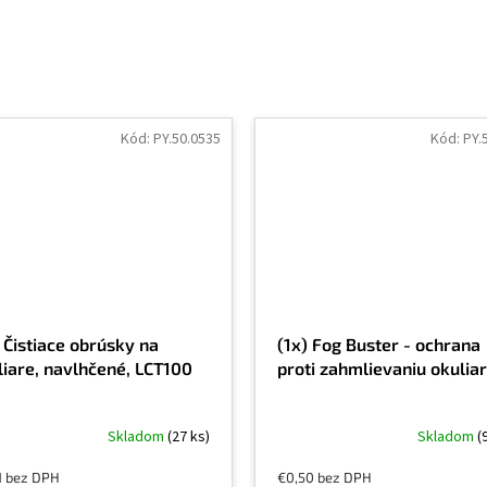
Kód:
PY.50.0535
Kód:
PY.
 Čistiace obrúsky na
(1x) Fog Buster - ochrana
liare, navlhčené, LCT100
proti zahmlievaniu okulia
Skladom
(27 ks)
Skladom
(
1 bez DPH
€0,50 bez DPH