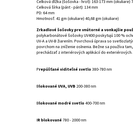
Celková dĺžka (šošovka - hrot): 163-173 mm (okuliare) 
Celková šírka (pánt - pánt): 134 mm
PD: 64 mm
Hmotnosť: 41 gm (okuliare) 40,68 gm (okuliare)
Zrkadlové šošovky pre vnútorné a vonkajšie použ
polykarbonátové šošovky UV400 poskytujú 100 % och
UV-A a UV-B žiarením. Povrchová úprava so svetlozla
povrchom na zníženie oslnenia. Bežne sa používa tam,
prechádzať z interiérových aplikácií do exteriérových.
P
repúšťané viditeľné svetlo
380-780 nm
B
lokované UVA, UVB
200-380 nm
B
lokované modré svetlo
400-700 nm
I
R blokované
780 - 2000 nm