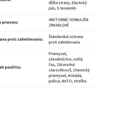
dĺžka strany, Elastický
pás, S tesnením
VNÚTORNÉ/ VONKAJŠIE
a priezoru
:
ZRKADLOVÉ
Štandardná ochrana
ana proti zahmlievaniu
:
proti zahmlievaniu
Priemysel,
stavebníctvo, voľný
čas, Zdravotná
ah použitia
:
starostlivosť, Chemický
priemysel, Armáda,
polícia, NATO, streľba