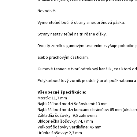
Nevodivé.
Vymeniteľné bočné strany a neoprénová páska.
Strany nastaviteľné na tri rôzne dĺžky.
Dvojitý zorník s gumovým tesnením zvyšuje pohodlie pr
alebo prachovým časticiam.
Gumové tesnenie tvorí odtokový kanálik, cez ktorý odt
Polykarbonátový zorník je odolný proti poškriabaniu 
Všeobecné špecifikácie:
Mostík: 11,7 mm
Najbližší bod medzi šošovkami: 13 mm
Najbližší bod medzi koncami chráničov: 65 mm (okuliar
Základňa šošovky: 9,5 zakrivenia
Uhlopriečka šošovky: 74,7 mm
Veľkosť šošovky vertikálne: 45 mm
Hrúbka šošovky: 2,3 mm