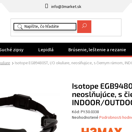
info@3market.sk
Suché zipsy
Lepidlá
Brúsenie, leštenie a rezanie
uliare
Isotope EGB9480ST, I/O okuliare, neoslňujúce, s čiernym rámom,
Isotope EGB9480S
neoslňujúce, s 
INDOOR/OUTDO
Kód:
PY.50.0338
Priemerné
Neohodnotené
Podrobnosti hodn
hodnotenie
produktu