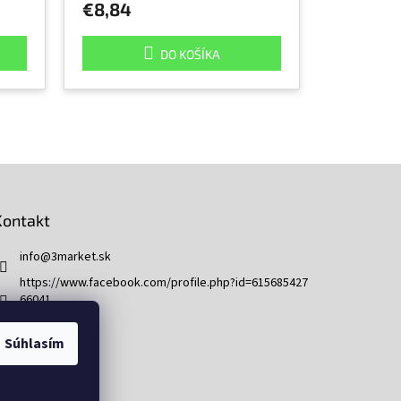
€8,84
DO KOŠÍKA
Kontakt
info
@
3market.sk
https://www.facebook.com/profile.php?id=615685427
66041
3market.sk
Súhlasím