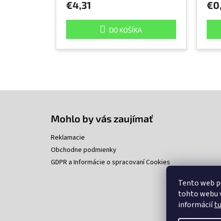
€4,31
€0
DO KOŠÍKA
Z
á
p
Mohlo by vás zaujímať
ä
t
Reklamacie
i
Obchodne podmienky
e
GDPR a Informácie o spracovaní Cookies
Tento web p
tohto webu v
informácií
t