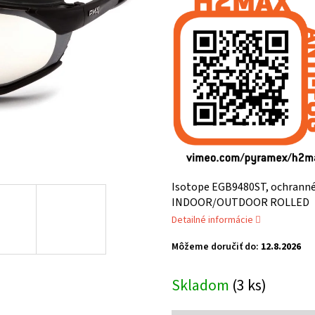
je
0,0
z
5
hviezdičiek.
Isotope EGB9480ST, ochranné 
INDOOR/OUTDOOR ROLLED
Detailné informácie
Môžeme doručiť do:
12.8.2026
Skladom
(3 ks)