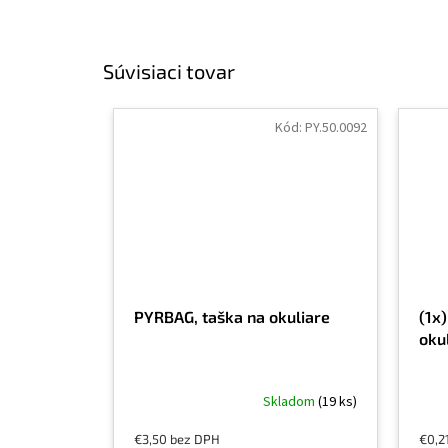
Súvisiaci tovar
Kód:
PY.50.0092
PYRBAG, taška na okuliare
(1x)
oku
Skladom
(19 ks)
€3,50 bez DPH
€0,2