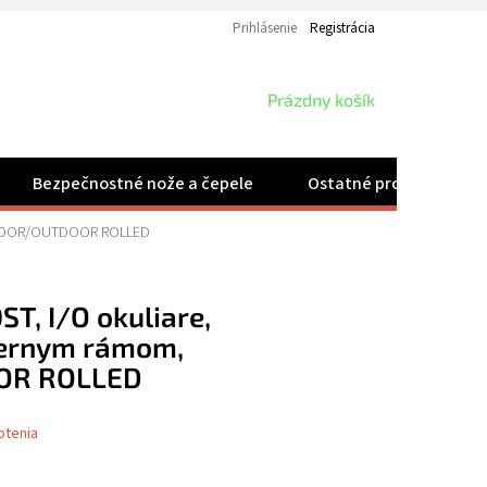
Prihlásenie
Registrácia
NÁKUPNÝ
Prázdny košík
KOŠÍK
Bezpečnostné nože a čepele
Ostatné produkty
 INDOOR/OUTDOOR ROLLED
T, I/O okuliare,
čiernym rámom,
OR ROLLED
otenia