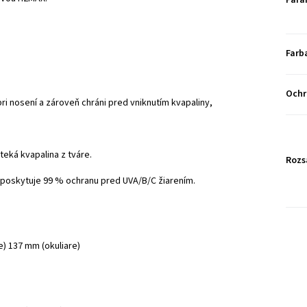
Farb
Ochr
i nosení a zároveň chráni pred vniknutím kvapaliny,
eká kvapalina z tváre.
Rozs
a poskytuje 99 % ochranu pred UVA/B/C žiarením.
e) 137 mm (okuliare)