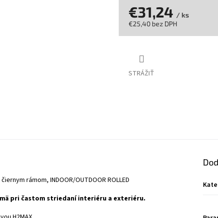
€31,24
/ ks
€25,40 bez DPH
Jednotková
cena:
STRÁŽIŤ
Dod
e, s čiernym rámom, INDOOR/OUTDOOR ROLLED
Kate
 pri častom striedaní interiéru a exteriéru.
avou H2MAX.
Para