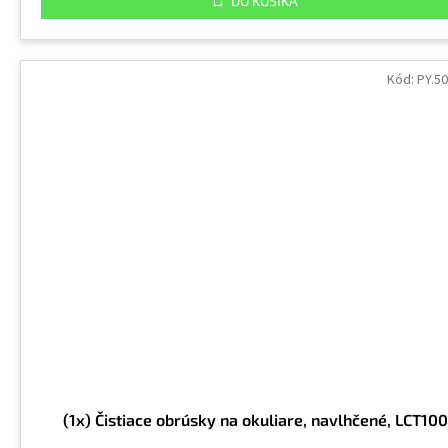
DO KOŠÍKA
Kód:
PY.50
(1x) Čistiace obrúsky na okuliare, navlhčené, LCT100