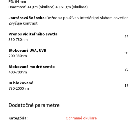
PD: 64 mm
Hmotnosť: 41 gm (okuliare) 40,68 gm (okuliare)
Jantárová šošovka:
Bežne sa používa v interiéri pri slabom osvetlen
Zvyšuje kontrast.
Prenos viditeľného svetla
8
380-780 nm
Blokované UVA, UVB
9
200-380nm
Blokované modré svetlo
7
400-700nm
IR blokované
1
780-2000nm
Dodatočné parametre
Kategória
:
Ochranné okuliare