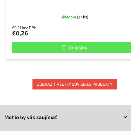
Skladom
(27 ks)
€0,21 bez DPH
€0,26
DO KOŠÍKA
ZOBRAZIŤ VŠETKY SÚVISIACE PRODUKTY
Z
á
Mohlo by vás zaujímať
p
ä