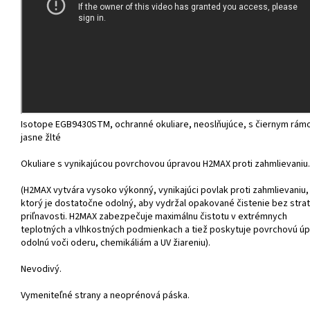
Isotope EGB9430STM, ochranné okuliare, neoslňujúce, s čiernym rám
jasne žlté
Okuliare s vynikajúcou povrchovou úpravou H2MAX proti zahmlievaniu.
(H2MAX vytvára vysoko výkonný, vynikajúci povlak proti zahmlievaniu,
ktorý je dostatočne odolný, aby vydržal opakované čistenie bez stra
priľnavosti. H2MAX zabezpečuje maximálnu čistotu v extrémnych
teplotných a vlhkostných podmienkach a tiež poskytuje povrchovú ú
odolnú voči oderu, chemikáliám a UV žiareniu).
Nevodivý.
Vymeniteľné strany a neoprénová páska.