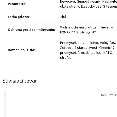
Nevodivé, Gumový nosník, Nastavite
Parametre
:
dĺžka strany, Elastický pás, S tesne
Farba priezoru
:
Žltá
Vrchná ochrana proti zahmlievaniu
Ochrana proti zahmlievaniu
:
H2MAX™ / Scotchgard™
Priemysel, stavebníctvo, voľný čas,
Zdravotná starostlivosť, Chemický
Rozsah použitia
:
priemysel, Armáda, polícia, NATO,
streľba
Súvisiaci tovar
Kód:
PY.50