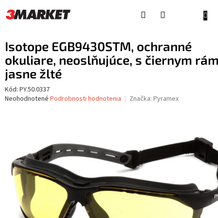
Prejsť
na
NÁKU
obsah
KOŠÍ
Isotope EGB9430STM, ochranné
okuliare, neoslňujúce, s čiernym rá
jasne žlté
Kód:
PY.50.0337
Priemerné
Neohodnotené
Podrobnosti hodnotenia
Značka:
Pyramex
hodnotenie
produktu
je
0,0
z
5
hviezdičiek.