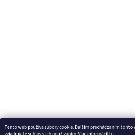
Tento web používa súbory cookie. Ďalším prechádzaním tohto
vyjadrujete súhlas s ich používaním. Viac informácií
tu
.