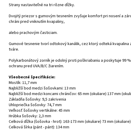
Strany nastaviteľné na tri rôzne dĺžky.
Dvojitý priezor s gumovým tesnením zvyšuje komfort pri nosení a zá
chráni pred vniknutím kvapaliny,
alebo prachovým časticiam.
Gumové tesnenie tvorí odtokový kanálik, cez ktorý odteká kvapalina 
tváre.
Polykarbonátový zorník je odolný proti poškriabaniu a poskytuje 99 %
ochranu pred UVA/B/C žiarením.
Všeobecné špecifikácie:
Mostík: 11,7 mm
Najbližší bod medzi šošovkami: 13 mm
Najbližší bod medzi koncami chráničov: 65 mm (okuliare) 137 mm (okuli
Základňa šošovky: 9,5 zakrivenia
Uhlopriečka šošovky: 74,7 mm
Veľkosť šošovky vertikálne: 45 mm
Hrúbka šošovky: 2,3 mm
Celková dĺžka (šošovka - hrot): 163-173 mm (okuliare) 73 mm (okuliare)
Celková šírka (pánt - pánt): 134 mm