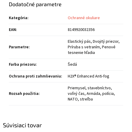
Dodatočné parametre
Kategória
:
Ochranné okuliare
EAN
:
8149920032356
Elastický pás, Dvojitý priezor,
Parametre
:
Príruba s vetraním, Penové
tesnenie hľadia
Farba priezoru
:
Šedá
Ochrana proti zahmlievaniu
:
H2X® Enhanced Anti-fog
Priemysel, stavebníctvo,
Rozsah použitia
:
voľný čas, Armáda, polícia,
NATO, streľba
Súvisiaci tovar