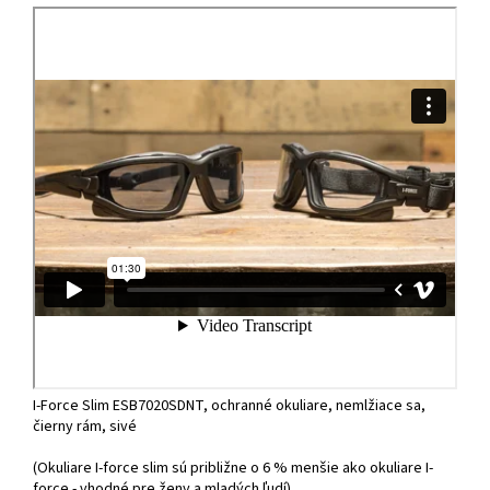
I-Force Slim ESB7020SDNT, ochranné okuliare, nemlžiace sa,
čierny rám, sivé
(Okuliare I-force slim sú približne o 6 % menšie ako okuliare I-
force - vhodné pre ženy a mladých ľudí).