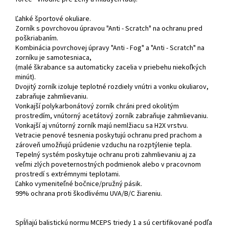
Ľahké športové okuliare.
Zorník s povrchovou úpravou "Anti - Scratch" na ochranu pred
poškriabaním.
Kombinácia povrchovej úpravy "Anti - Fog" a "Anti - Scratch" na
zorníku je samotesniaca,
(malé škrabance sa automaticky zacelia v priebehu niekoľkých
minút).
Dvojitý zorník izoluje teplotné rozdiely vnútri a vonku okuliarov,
zabraňuje zahmlievaniu.
Vonkajší polykarbonátový zorník chráni pred okolitým
prostredím, vnútorný acetátový zorník zabraňuje zahmlievaniu.
Vonkajší aj vnútorný zorník majú nemlžiacu sa H2X vrstvu.
Vetracie penové tesnenia poskytujú ochranu pred prachom a
zároveň umožňujú prúdenie vzduchu na rozptýlenie tepla.
Tepelný systém poskytuje ochranu proti zahmlievaniu aj za
veľmi zlých poveternostných podmienok alebo v pracovnom
prostredí s extrémnymi teplotami.
Ľahko vymeniteľné bočnice/pružný pásik.
99% ochrana proti škodlivému UVA/B/C žiareniu.
Spĺňajú balistickú normu MCEPS triedy 1 a sú certifikované podľa