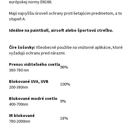
európskej normy EN166.
Majú najvyššiu úroveň ochrany proti lietajúcim predmetom, a to
stupeň A.
Ideálne na paintball, airsoft alebo športovú streľbu.
Číre šošovky:
Všeobecné použitie na vnútorné aplikácie, ktoré
vyžadujú ochranu pred nárazmi.
Prenos viditeľného svetla
96%
380-780 nm
Blokované UVA, UVB
100%
200-380nm
Blokované modré svetlo
9%
400-700nm
IR blokované
18%
780-2000nm