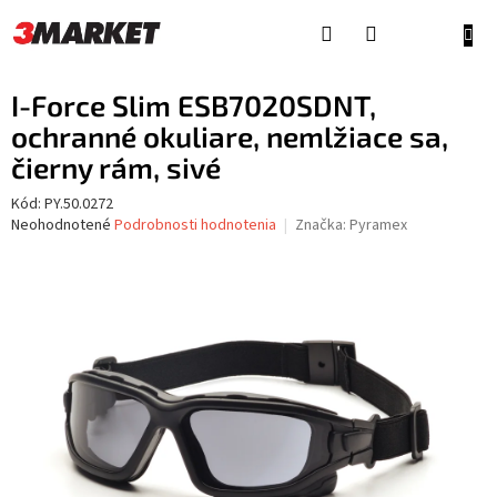
Prejsť
na
NÁKU
obsah
KOŠÍ
I-Force Slim ESB7020SDNT,
ochranné okuliare, nemlžiace sa,
čierny rám, sivé
Kód:
PY.50.0272
Priemerné
Neohodnotené
Podrobnosti hodnotenia
Značka:
Pyramex
hodnotenie
produktu
je
0,0
z
5
hviezdičiek.