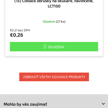
(1x) Čistiace obrúsky na okuliare, navlhčené,
LCT100
Skladom
(27 ks)
€0,21 bez DPH
€0,26
DO KOŠÍKA
ZOBRAZIŤ VŠETKY SÚVISIACE PRODUKTY
Z
á
Mohlo by vás zaujímať
p