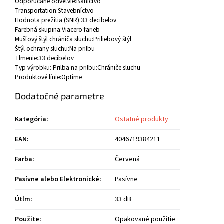
Odporúčané odvetvie:
Baníctvo
Transportation:
Stavebníctvo
Hodnota prežitia (SNR):
33 decibelov
Farebná skupina:
Viacero farieb
Mušľový štýl chrániča sluchu:
Priliebový štýl
Štýl ochrany sluchu:
Na prilbu
Tlmenie:
33 decibelov
Typ výrobku: Prilba na prilbu:
Chrániče sluchu
Produktové línie:
Optime
Dodatočné parametre
Kategória
:
Ostatné produkty
EAN
:
4046719384211
Farba
:
Červená
Pasívne alebo Elektronické
:
Pasívne
Útlm
:
33 dB
Použite
:
Opakované použitie