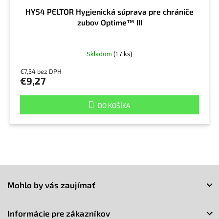
HY54 PELTOR Hygienická súprava pre chrániče
zubov Optime™ III
Skladom
(17 ks)
€7,54 bez DPH
€9,27
DO KOŠÍKA
Z
á
Mohlo by vás zaujímať
p
ä
t
Informácie pre zákazníkov