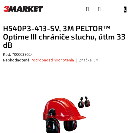
Prejsť
na
NÁKU
obsah
KOŠÍ
H540P3-413-SV, 3M PELTOR™
Optime III chrániče sluchu, útlm 33
dB
Kód:
7000039624
Priemerné
Neohodnotené
Podrobnosti hodnotenia
Značka:
3M
hodnotenie
produktu
je
0,0
z
5
hviezdičiek.