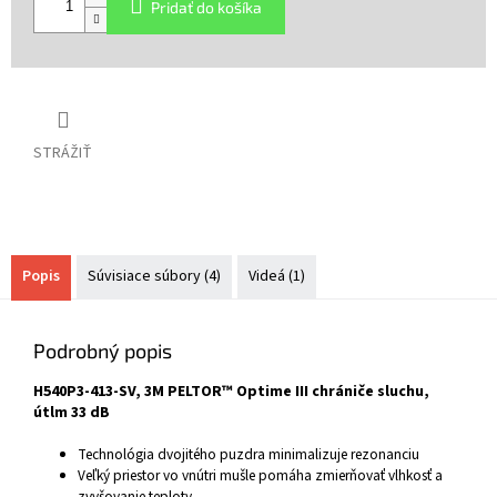
Pridať do košíka
STRÁŽIŤ
Popis
Súvisiace súbory (4)
Videá (1)
Podrobný popis
H540P3-413-SV, 3M PELTOR™ Optime III chrániče sluchu,
útlm 33 dB
Technológia dvojitého puzdra minimalizuje rezonanciu
Veľký priestor vo vnútri mušle pomáha zmierňovať vlhkosť a
zvyšovanie teploty