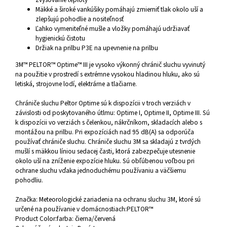
Mäkké a široké vankúšiky pomáhajú zmierniť tlak okolo uší a
zlepšujú pohodlie a nositeľnosť
Ľahko vymeniteľné mušle a vložky pomáhajú udržiavať
hygienickú čistotu
Držiak na prilbu P3E na upevnenie na prilbu
3M™ PELTOR™ Optime™ III je vysoko výkonný chránič sluchu vyvinutý
na použitie v prostredí s extrémne vysokou hladinou hluku, ako sú
letiská, strojovne lodí, elektrárne a tlačiarne.
Chrániče sluchu Peltor Optime sú k dispozícii v troch verziách v
závislosti od poskytovaného útlmu: Optime I, Optime II, Optime III. Sú
k dispozícii vo verziách s čelenkou, nákrčníkom, skladacích alebo s
montážou na prilbu. Pri expozíciách nad 95 dB(A) sa odporúča
používať chrániče sluchu. Chrániče sluchu 3M sa skladajú z tvrdých
mušlí s mäkkou líniou sedacej časti, ktorá zabezpečuje utesnenie
okolo uší na zníženie expozície hluku. Sú obľúbenou voľbou pri
ochrane sluchu vďaka jednoduchému používaniu a väčšiemu
pohodliu.
Značka: Meteorologické zariadenia na ochranu sluchu 3M, ktoré sú
určené na používanie v domácnostiach:
PELTOR™
Product Color:
farba: čierna/červená