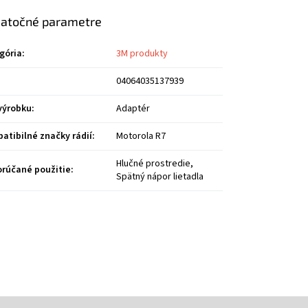
atočné parametre
gória
:
3M produkty
04064035137939
výrobku
:
Adaptér
atibilné značky rádií
:
Motorola R7
Hlučné prostredie,
rúčané použitie
:
Spätný nápor lietadla