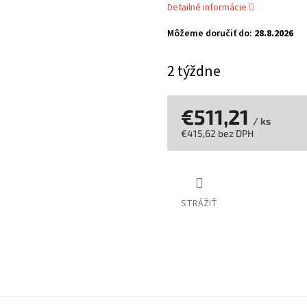
Detailné informácie
z
5
Môžeme doručiť do:
28.8.2026
hviezdičiek.
2 týždne
€511,21
/ ks
€415,62 bez DPH
Jednotková
cena:
STRÁŽIŤ