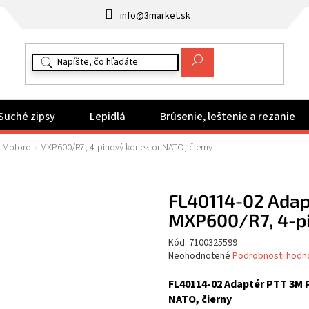
info@3market.sk
Suché zipsy
Lepidlá
Brúsenie, leštenie a rezanie
, Motorola MXP600/R7, 4-pinový konektor NATO, čierny
FL40114-02 Adap
MXP600/R7, 4-pi
Kód:
7100325599
Priemerné
Neohodnotené
Podrobnosti hodn
hodnotenie
produktu
FL40114-02 Adaptér PTT 3M 
je
NATO, čierny
0,0