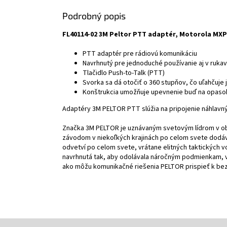
Podrobný popis
FL40114-02 3M Peltor PTT adaptér, Motorola MXP
PTT adaptér pre rádiovú komunikáciu
Navrhnutý pre jednoduché používanie aj v rukav
Tlačidlo Push-to-Talk (PTT)
Svorka sa dá otočiť o 360 stupňov, čo uľahčuje 
Konštrukcia umožňuje upevnenie buď na opaso
Adaptéry 3M PELTOR PTT slúžia na pripojenie náhlav
Značka 3M PELTOR je uznávaným svetovým lídrom v ob
závodom v niekoľkých krajinách po celom svete dodáv
odvetví po celom svete, vrátane elitných taktických 
navrhnutá tak, aby odolávala náročným podmienkam, v k
ako môžu komunikačné riešenia PELTOR prispieť k bezp
Z