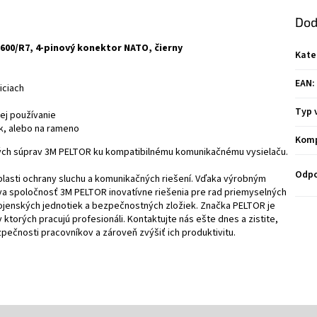
Dod
600/R7, 4-pinový konektor NATO, čierny
Kate
EAN
:
iciach
Typ 
jej používanie
k, alebo na rameno
Komp
ných súprav 3M PELTOR ku kompatibilnému komunikačnému vysielaču.
Odpo
lasti ochrany sluchu a komunikačných riešení. Vďaka výrobným
a spoločnosť 3M PELTOR inovatívne riešenia pre rad priemyselných
vojenských jednotiek a bezpečnostných zložiek. Značka PELTOR je
torých pracujú profesionáli. Kontaktujte nás ešte dnes a zistite,
ečnosti pracovníkov a zároveň zvýšiť ich produktivitu.