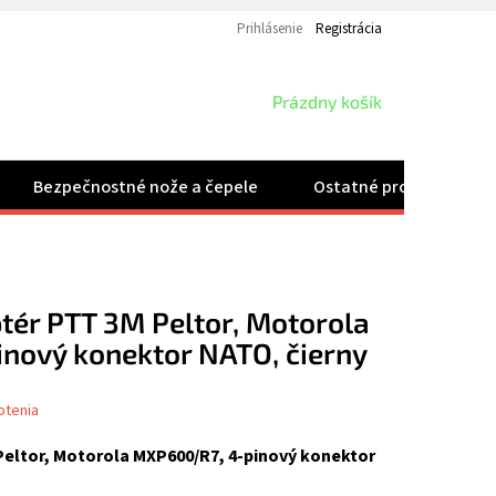
Prihlásenie
Registrácia
NÁKUPNÝ
Prázdny košík
KOŠÍK
Bezpečnostné nože a čepele
Ostatné produkty
tér PTT 3M Peltor, Motorola
nový konektor NATO, čierny
otenia
Peltor, Motorola MXP600/R7, 4-pinový konektor