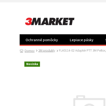
Prejsť
na
obsah
Ochranné pomôcky
Lepiace pásky
3M produkty
FL40114-02 Adaptér PTT 3M Peltor
Domov
Novinka