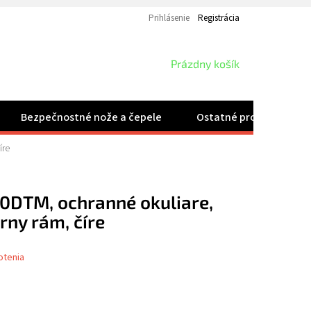
Prihlásenie
Registrácia
NÁKUPNÝ
Prázdny košík
KOŠÍK
Bezpečnostné nože a čepele
Ostatné produkty
íre
10DTM, ochranné okuliare,
rny rám, číre
otenia