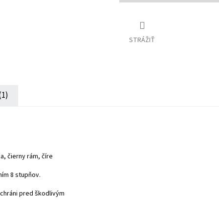
cena:
STRÁŽIŤ
(1)
, čierny rám, číre
ním 8 stupňov.
 chráni pred škodlivým