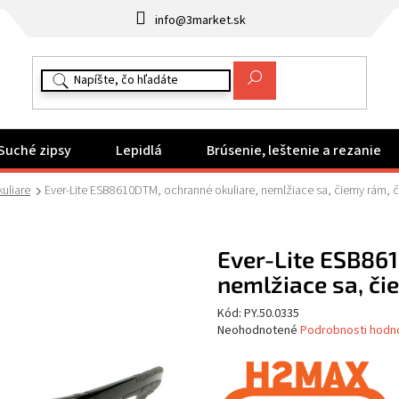
info@3market.sk
Suché zipsy
Lepidlá
Brúsenie, leštenie a rezanie
uliare
Ever-Lite ESB8610DTM, ochranné okuliare, nemlžiace sa, čierny rám, č
Ever-Lite ESB86
nemlžiace sa, čie
Kód:
PY.50.0335
Priemerné
Neohodnotené
Podrobnosti hodn
hodnotenie
produktu
je
0,0