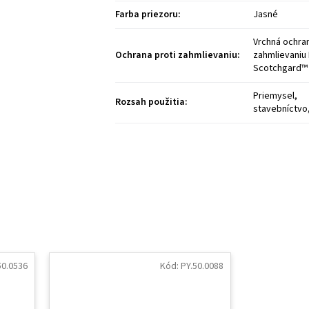
Farba priezoru
:
Jasné
Vrchná ochran
Ochrana proti zahmlievaniu
:
zahmlievaniu
Scotchgard™
Priemysel,
Rozsah použitia
:
stavebníctvo,
50.0536
Kód:
PY.50.0088