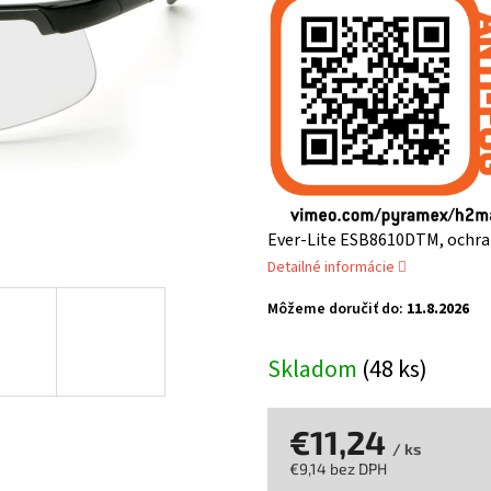
z
5
hviezdičiek.
Ever-Lite ESB8610DTM, ochrann
Detailné informácie
Môžeme doručiť do:
11.8.2026
Skladom
(48 ks)
€11,24
/ ks
€9,14 bez DPH
Jednotková