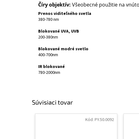
Číry objektív:
Všeobecné použitie na vnúto
Prenos viditeľného svetla
380-780 nm
Blokované UVA, UVB
200-380nm
Blokované modré svetlo
400-700nm
IR blokované
780-2000nm
Súvisiaci tovar
Kód:
PY.50.0092