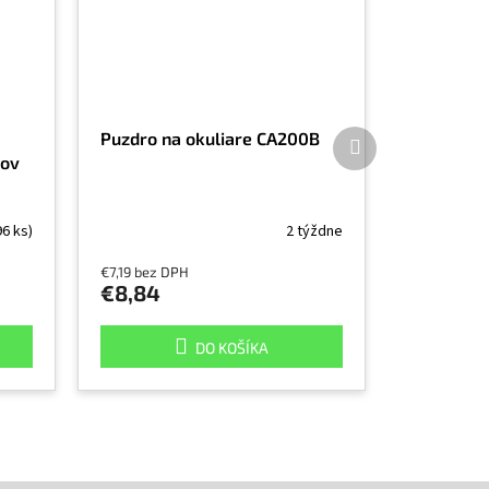
Ďalší
Puzdro na okuliare CA200B
produkt
rov
96 ks)
2 týždne
€7,19 bez DPH
€8,84
DO KOŠÍKA