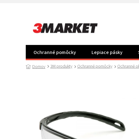
Prejsť
na
obsah
Ochranné pomôcky
Lepiace pásky
3M produkty
Ochranné pomôcky
Ochranné ok
Domov