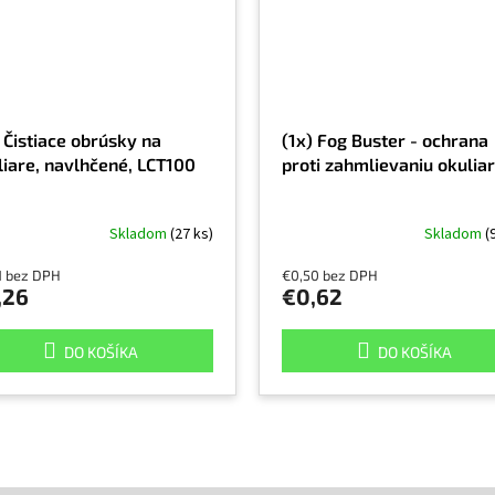
 Čistiace obrúsky na
(1x) Fog Buster - ochrana
liare, navlhčené, LCT100
proti zahmlievaniu okulia
Skladom
(27 ks)
Skladom
(
1 bez DPH
€0,50 bez DPH
,26
€0,62
DO KOŠÍKA
DO KOŠÍKA