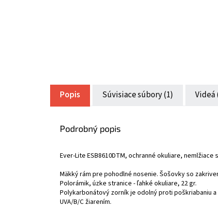
Popis
Súvisiace súbory (1)
Videá 
Podrobný popis
Ever-Lite ESB8610DTM, ochranné okuliare, nemlžiace sa
Mäkký rám pre pohodlné nosenie. Šošovky so zakrive
Polorámik, úzke stranice - ľahké okuliare, 22 gr.
Polykarbonátový zorník je odolný proti poškriabaniu a
UVA/B/C žiarením.