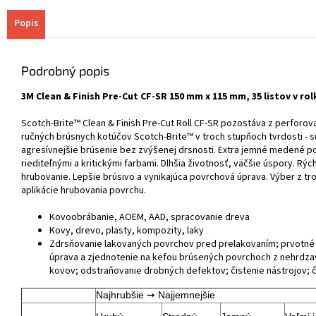
Popis
Podrobný popis
3M Clean & Finish Pre-Cut CF-SR 150 mm x 115 mm, 35 listov v rol
Scotch-Brite™ Clean & Finish Pre-Cut Roll CF-SR pozostáva z perforov
ručných brúsnych kotúčov Scotch-Brite™ v troch stupňoch tvrdosti - 
agresívnejšie brúsenie bez zvýšenej drsnosti. Extra jemné medené p
riediteľnými a kritickými farbami. Dlhšia životnosť, väčšie úspory. Rýc
hrubovanie. Lepšie brúsivo a vynikajúca povrchová úprava. Výber z tr
aplikácie hrubovania povrchu.
Kovoobrábanie, AOEM, AAD, spracovanie dreva
Kovy, drevo, plasty, kompozity, laky
Zdrsňovanie lakovaných povrchov pred prelakovaním; prvotné
úprava a zjednotenie na kefou brúsených povrchoch z nehrdzave
kovov; odstraňovanie drobných defektov; čistenie nástrojov; či
Najhrubšie ➞ Najjemnejšie