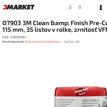
Prejsť
na
NÁKU
obsah
KOŠÍ
O7903 3M Clean &amp; Finish Pre-C
115 mm, 35 listov v rolke, zrnitosť V
Kód:
7100182457
Priemerné
Neohodnotené
Podrobnosti hodnotenia
Značka:
3M
hodnotenie
produktu
je
0,0
z
5
hviezdičiek.