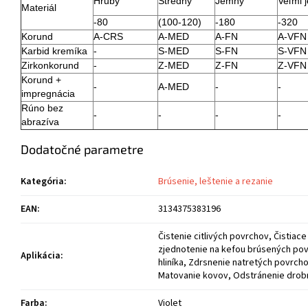
Hrubý
Stredný
Jemný
Veľmi 
Materiál
-80
(100-120)
-180
-320
Korund
A-CRS
A-MED
A-FN
A-VFN
Karbid kremíka
-
S-MED
S-FN
S-VFN
Zirkonkorund
-
Z-MED
Z-FN
Z-VFN
Korund +
-
A-MED
-
-
impregnácia
Rúno bez
-
-
-
-
abrazíva
Dodatočné parametre
Kategória
:
Brúsenie, leštenie a rezanie
EAN
:
3134375383196
Čistenie citlivých povrchov, Čistiac
zjednotenie na kefou brúsených pov
Aplikácia
:
hliníka, Zdrsnenie natretých povrc
Matovanie kovov, Odstránenie drob
Farba
:
Violet