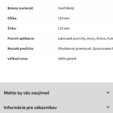
Brúsny materiál
:
Oxid hlinitý
Dĺžka
:
150 mm
Šírka
:
115 mm
Povrch aplikácie
:
Lakované povrchy, Kovy, Drevo, Kom
Rozsah použitia
:
Všeobecný priemysel, Spracovanie k
Veľkosť zrna
:
Veľmi jemné
Z
á
Mohlo by vás zaujímať
p
ä
t
Informácie pre zákazníkov
i