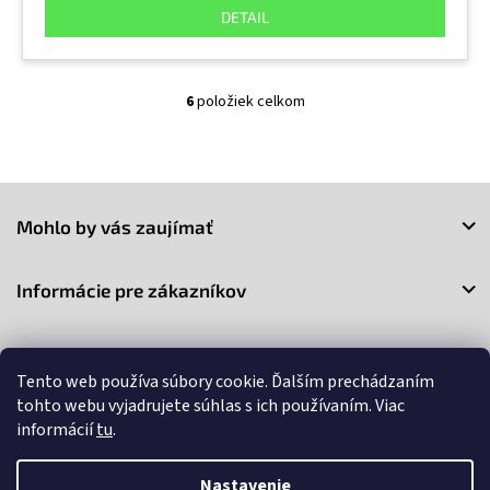
DETAIL
6
položiek celkom
O
v
l
á
Z
d
a
á
Mohlo by vás zaujímať
c
p
i
ä
e
t
Informácie pre zákazníkov
p
i
r
e
v
Kontakt
k
y
Tento web používa súbory cookie. Ďalším prechádzaním
v
tohto webu vyjadrujete súhlas s ich používaním. Viac
ý
informácií
tu
.
p
i
s
Nastavenie