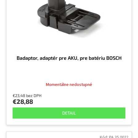
r
v
o
d
u
k
t
o
v
Badaptor, adaptér pre AKU, pre batériu BOSCH
Momentálne nedostupné
€23,48 bez DPH
€28,88
DETAIL
Kód:
PA.35.0022