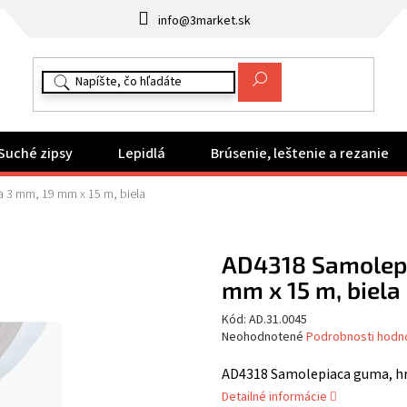
info@3market.sk
Suché zipsy
Lepidlá
Brúsenie, leštenie a rezanie
 3 mm, 19 mm x 15 m, biela
AD4318 Samolepi
mm x 15 m, biela
Kód:
AD.31.0045
Priemerné
Neohodnotené
Podrobnosti hodn
hodnotenie
produktu
AD4318 Samolepiaca guma, hr
je
Detailné informácie
0,0