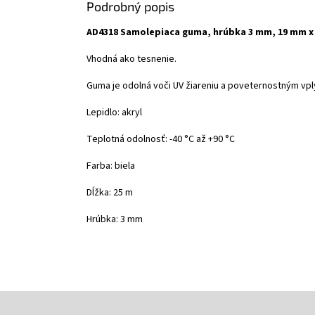
Podrobný popis
AD4318 Samolepiaca guma, hrúbka 3 mm, 19 mm x 
Vhodná ako tesnenie.
Guma je odolná voči UV žiareniu a poveternostným vp
Lepidlo: akryl
Teplotná odolnosť: -40 °C až +90 °C
Farba: biela
Dĺžka: 25 m
Hrúbka: 3 mm
Z
á