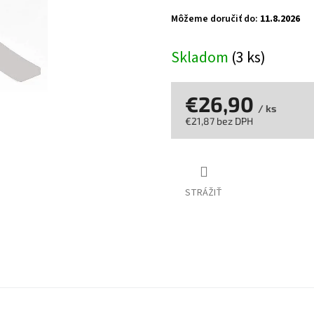
z
Môžeme doručiť do:
11.8.2026
5
hviezdičiek.
Skladom
(3 ks)
€26,90
/ ks
€21,87 bez DPH
Jednotková
cena:
STRÁŽIŤ