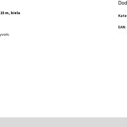
Dod
15 m, biela
Kate
EAN
:
lyvom.