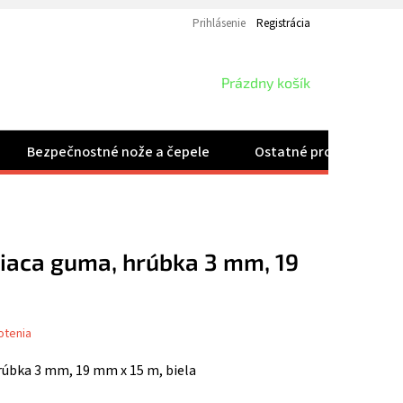
Prihlásenie
Registrácia
NÁKUPNÝ
Prázdny košík
KOŠÍK
Bezpečnostné nože a čepele
Ostatné produkty
aca guma, hrúbka 3 mm, 19
otenia
úbka 3 mm, 19 mm x 15 m, biela