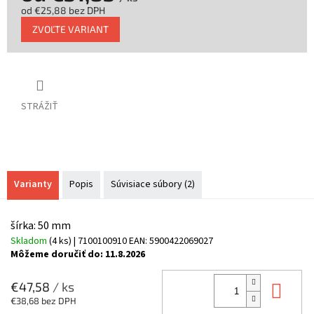
od
€25,88
bez DPH
Jednotková
ZVOĽTE VARIANT
cena:
STRÁŽIŤ
Varianty
Popis
Súvisiace súbory (2)
šírka: 50 mm
Skladom
(4 ks)
| 7100100910
EAN:
5900422069027
Môžeme doručiť do:
11.8.2026
Do 
€47,58
/ ks
€38,68 bez DPH