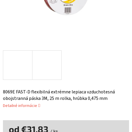
8069E FAST-D flexibilná extrémne lepiaca vzduchotesná
obojstranná páska 3M, 25 m rolka, hrúbka 0,475 mm
Detailné informácie
od
€31,83
/ ks