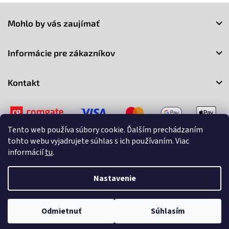
Z
á
Mohlo by vás zaujímať
p
ä
t
Informácie pre zákazníkov
i
e
Kontakt
Tento web používa súbory cookie. Ďalším prechádzaním
tohto webu vyjadrujete súhlas s ich používaním. Viac
informácií
tu
.
Copyright 2026
3Market
. Všetky práva vyhradené.
Upraviť
nastavenie cookies
Nastavenie
Vytvoril Shoptet
Odmietnuť
Súhlasím