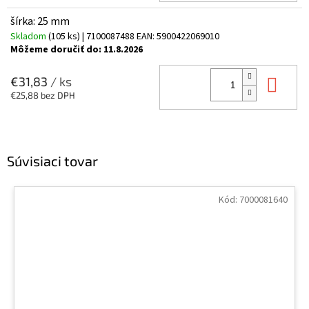
šírka: 25 mm
Skladom
(105 ks)
| 7100087488
EAN:
5900422069010
Môžeme doručiť do:
11.8.2026
Do 
€31,83
/ ks
€25,88 bez DPH
Súvisiaci tovar
Kód:
7000081640