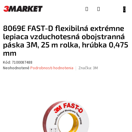
Prejsť
na
NÁKU
obsah
KOŠÍ
8069E FAST-D flexibilná extrémne
lepiaca vzduchotesná obojstranná
páska 3M, 25 m rolka, hrúbka 0,475
mm
Kód:
7100087488
Priemerné
Neohodnotené
Podrobnosti hodnotenia
Značka:
3M
hodnotenie
produktu
je
0,0
z
5
hviezdičiek.