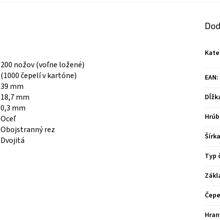
Dod
Kate
200 nožov (voľne ložené)
(1000 čepelí v kartóne)
EAN
:
39 mm
18,7 mm
Dĺžk
0,3 mm
Hrúb
Oceľ
Obojstranný rez
Šírk
Dvojitá
Typ 
Zákl
Čepe
Hran