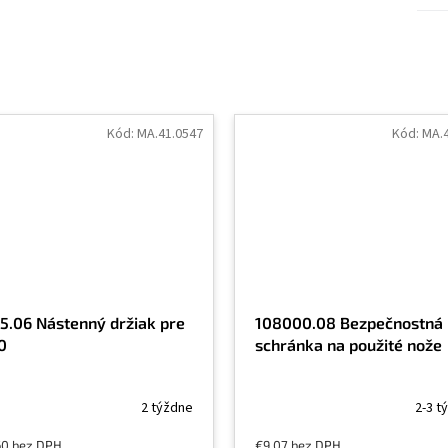
Kód:
MA.41.0547
Kód:
MA.4
5.06 Nástenný držiak pre
108000.08 Bezpečnostná
0
schránka na použité nože
2 týždne
2-3 t
60 bez DPH
€9,07 bez DPH