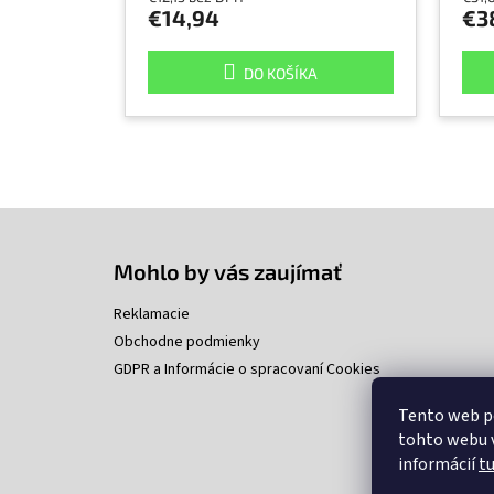
€14,94
€3
DO KOŠÍKA
Z
á
p
Mohlo by vás zaujímať
ä
t
Reklamacie
i
Obchodne podmienky
e
GDPR a Informácie o spracovaní Cookies
Tento web p
tohto webu v
informácií
t