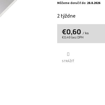
5
Môžeme doručiť do:
28.8.2026
hviezdičiek.
2 týždne
€0,60
/ ks
€0,49 bez DPH
Jednotková
cena:
STRÁŽIŤ