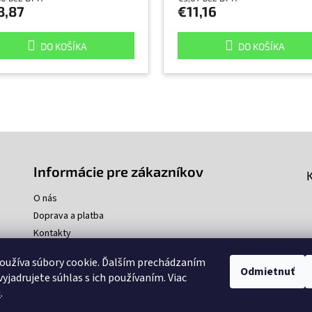
8,87
€11,16
DO KOŠÍKA
DO KOŠÍKA
Informácie pre zákazníkov
O nás
Doprava a platba
Kontakty
oužíva súbory cookie. Ďalším prechádzaním
Odmietnuť
yjadrujete súhlas s ich používaním. Viac
u
.