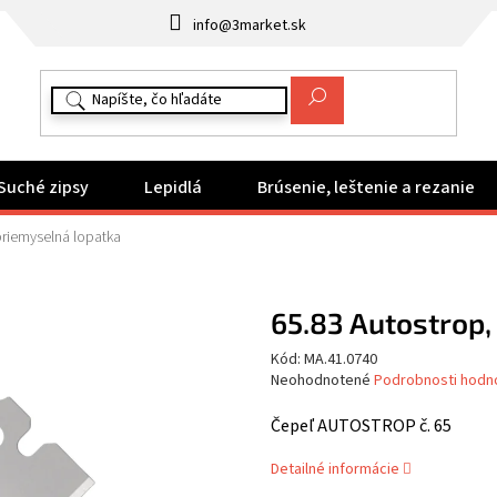
info@3market.sk
Suché zipsy
Lepidlá
Brúsenie, leštenie a rezanie
priemyselná lopatka
65.83 Autostrop,
Kód:
MA.41.0740
Priemerné
Neohodnotené
Podrobnosti hodn
hodnotenie
produktu
Čepeľ AUTOSTROP č. 65
je
0,0
Detailné informácie
z