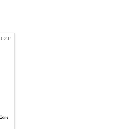
1.0414
ýždne