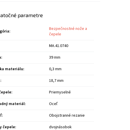
atočné parametre
Bezpečnostné nože a
gória
:
čepele
MA.41.0740
a
:
39 mm
ka materiálu
:
0,3 mm
a
:
18,7 mm
čepele
:
Priemyselné
adný materiál
:
Oceľ
ľ
:
Obojstranné rezanie
y čepele
:
dvojnásobok