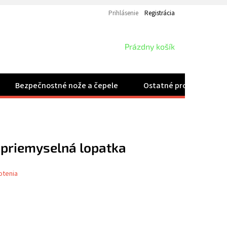
Prihlásenie
Registrácia
NÁKUPNÝ
Prázdny košík
KOŠÍK
Bezpečnostné nože a čepele
Ostatné produkty
 priemyselná lopatka
otenia