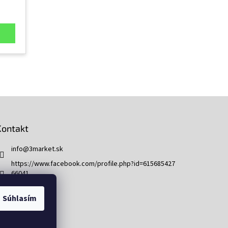
Kontakt
info
@
3market.sk
https://www.facebook.com/profile.php?id=615685427
66041
3market.sk
Súhlasím