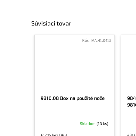
Súvisiaci tovar
Kód:
MA.41.0415
9810.08 Box na použité nože
984
981
Skladom
(13 ks)
€12,15 bez DPH
€31,