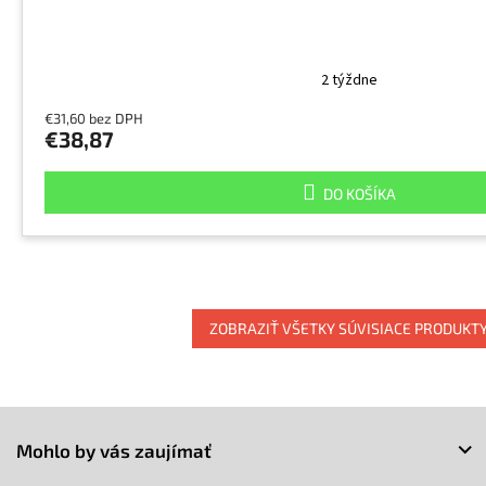
2 týždne
€31,60 bez DPH
€38,87
DO KOŠÍKA
ZOBRAZIŤ VŠETKY SÚVISIACE PRODUKT
Z
á
Mohlo by vás zaujímať
p