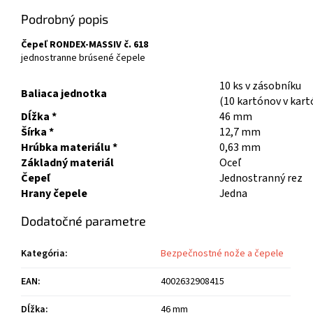
Podrobný popis
Čepeľ RONDEX-MASSIV č. 618
jednostranne brúsené čepele
10 ks v zásobníku
Baliaca jednotka
(10 kartónov v kart
Dĺžka *
46 mm
Šírka *
12,7 mm
Hrúbka materiálu *
0,63 mm
Základný materiál
Oceľ
Čepeľ
Jednostranný rez
Hrany čepele
Jedna
Dodatočné parametre
Kategória
:
Bezpečnostné nože a čepele
EAN
:
4002632908415
Dĺžka
:
46 mm