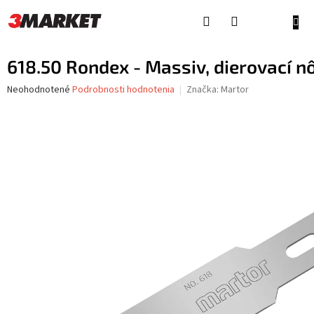
Prejsť
na
NÁKU
obsah
KOŠÍ
618.50 Rondex - Massiv, dierovací n
Priemerné
Neohodnotené
Podrobnosti hodnotenia
Značka:
Martor
hodnotenie
produktu
je
0,0
z
5
hviezdičiek.