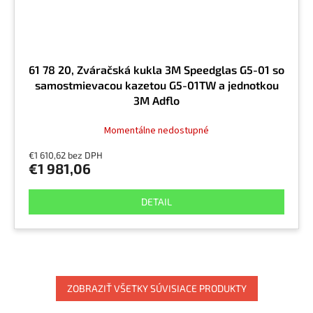
61 78 20, Zváračská kukla 3M Speedglas G5-01 so
samostmievacou kazetou G5-01TW a jednotkou
3M Adflo
Momentálne nedostupné
€1 610,62 bez DPH
€1 981,06
DETAIL
ZOBRAZIŤ VŠETKY SÚVISIACE PRODUKTY