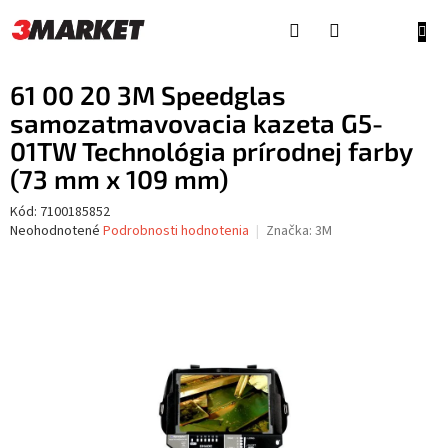
Prejsť
na
NÁKU
obsah
KOŠÍ
61 00 20 3M Speedglas
samozatmavovacia kazeta G5-
01TW Technológia prírodnej farby
(73 mm x 109 mm)
Kód:
7100185852
Priemerné
Neohodnotené
Podrobnosti hodnotenia
Značka:
3M
hodnotenie
produktu
je
0,0
z
5
hviezdičiek.