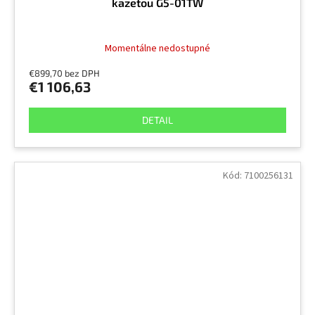
kazetou G5-01TW
Momentálne nedostupné
€899,70 bez DPH
€1 106,63
DETAIL
Kód:
7100256131