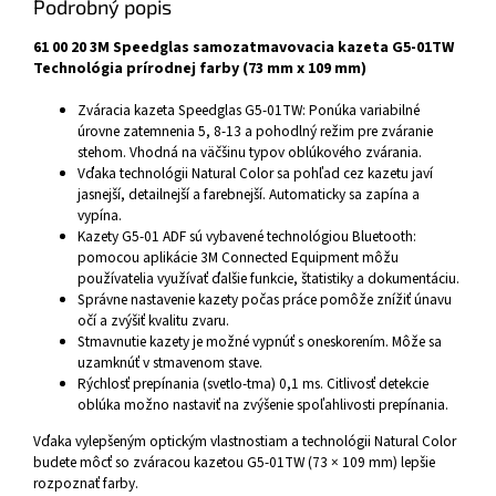
Podrobný popis
61 00 20 3M Speedglas samozatmavovacia kazeta G5-01TW
Technológia prírodnej farby (73 mm x 109 mm)
Zváracia kazeta Speedglas G5-01TW: Ponúka variabilné
úrovne zatemnenia 5, 8-13 a pohodlný režim pre zváranie
stehom. Vhodná na väčšinu typov oblúkového zvárania.
Vďaka technológii Natural Color sa pohľad cez kazetu javí
jasnejší, detailnejší a farebnejší. Automaticky sa zapína a
vypína.
Kazety G5-01 ADF sú vybavené technológiou Bluetooth:
pomocou aplikácie 3M Connected Equipment môžu
používatelia využívať ďalšie funkcie, štatistiky a dokumentáciu.
Správne nastavenie kazety počas práce pomôže znížiť únavu
očí a zvýšiť kvalitu zvaru.
Stmavnutie kazety je možné vypnúť s oneskorením. Môže sa
uzamknúť v stmavenom stave.
Rýchlosť prepínania (svetlo-tma) 0,1 ms. Citlivosť detekcie
oblúka možno nastaviť na zvýšenie spoľahlivosti prepínania.
Vďaka vylepšeným optickým vlastnostiam a technológii Natural Color
budete môcť so zváracou kazetou G5-01TW (73 × 109 mm) lepšie
rozpoznať farby.