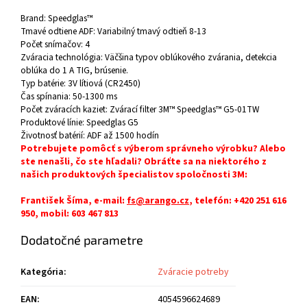
Brand:
Speedglas™
Tmavé odtiene ADF:
Variabilný tmavý odtieň 8-13
Počet snímačov:
4
Zváracia technológia:
Väčšina typov oblúkového zvárania, detekcia
oblúka do 1 A TIG, brúsenie.
Typ batérie:
3V lítiová (CR2450)
Čas spínania:
50-1300 ms
Počet zváracích kaziet:
Zvárací filter 3M™ Speedglas™ G5-01TW
Produktové línie:
Speedglas G5
Životnosť batérií:
ADF až 1500 hodín
Potrebujete pomôcť s výberom správneho výrobku? Alebo
ste nenašli, čo ste hľadali? Obráťte sa na niektorého z
našich produktových špecialistov spoločnosti 3M:
František Šíma, e-mail:
fs@arango.cz
, telefón: +420 251 616
950, mobil: 603 467 813
Dodatočné parametre
Kategória
:
Zváracie potreby
EAN
:
4054596624689