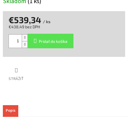
Skladom
(1 ks)
€539,34
/ ks
€438,49 bez DPH
Jednotková
cena:
Pridať do košíka
STRÁŽIŤ
Popis