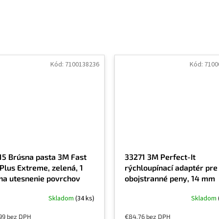
Kód:
7100138236
Kód:
7100
15 Brúsna pasta 3M Fast
33271 3M Perfect-It
Plus Extreme, zelená, 1
rýchloupínací adaptér pre
 na utesnenie povrchov
obojstranné peny, 14 mm
sených brúsnymi
Skladom
(34 ks)
Skladom
eriálmi Trizact
99 bez DPH
€84,76 bez DPH