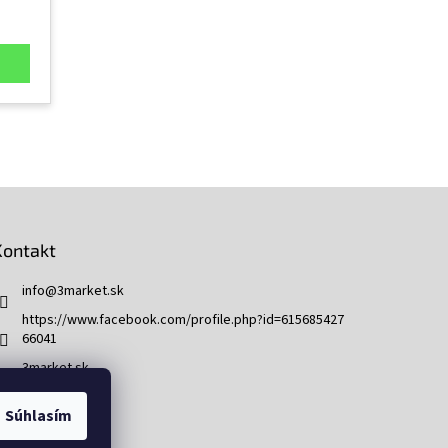
Kontakt
info
@
3market.sk
https://www.facebook.com/profile.php?id=615685427
66041
3market.sk
Súhlasím