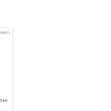
086812
(5 ks)