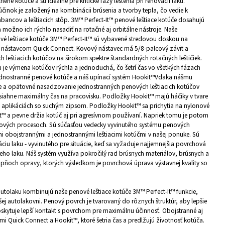
ené kotúče a sú ideálne pre kritické fázy leštenia pri renovácii laku.
 účinok je založený na kombinácii brúsenia a tvorby tepla, čo vedie k
bancov a leštiacich stôp. 3M™ Perfect-It™ penové leštiace kotúče dosahujú
 a možno ich rýchlo nasadiť na rotačné aj orbitálne nástroje. Naše
é leštiace kotúče 3M™ Perfect-It™ sú vybavené stredovou doskou na
m nástavcom Quick Connect. Kovový nástavec má 5/8-palcový závit a
 leštiacich kotúčov na širokom spektre štandardných rotačných leštičiek.
 výmena kotúčov rýchla a jednoduchá, čo šetrí čas vo všetkých fázach
Jednostranné penové kotúče a náš upínací systém Hookit™Vďaka nášmu
e a opätovné nasadzovanie jednostranných penových leštiacich kotúčov
dosiahne maximálny čas na pracovisku. Podložky Hookit™ majú háčiky v tvare
h aplikáciách so suchým zipsom. Podložky Hookit™ sa prichytia na nylonové
t™ a pevne držia kotúč aj pri agresívnom používaní. Napriek tomu je potom
upňových procesoch. Sú súčasťou vedecky vyvinutého systému penových
ími obojstrannými a jednostrannými leštiacimi kotúčmi v našej ponuke. Sú
ciu laku - vyvinutého pre situácie, keď sa vyžaduje najjemnejšia povrchová
eho laku. Náš systém využíva pokročilý rad brúsnych materiálov, brúsnych a
tupňoch opravy, ktorých výsledkom je povrchová úprava výstavnej kvality so
autolaku kombinujú naše penové leštiace kotúče 3M™ Perfect-It™ funkcie,
ašej autolakovni. Penový povrch je tvarovaný do rôznych štruktúr, aby lepšie
poskytuje lepší kontakt s povrchom pre maximálnu účinnosť. Obojstranné aj
i Quick Connect a Hookit™, ktoré šetria čas a predlžujú životnosť kotúča.