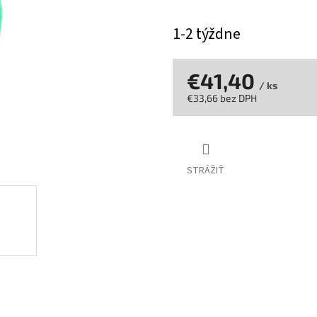
z
5
1-2 týždne
hviezdičiek.
€41,40
/ ks
€33,66 bez DPH
Jednotková
cena:
STRÁŽIŤ