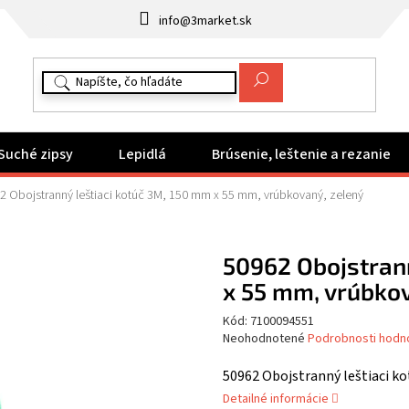
info@3market.sk
Suché zipsy
Lepidlá
Brúsenie, leštenie a rezanie
2 Obojstranný leštiaci kotúč 3M, 150 mm x 55 mm, vrúbkovaný, zelený
50962 Obojstrann
x 55 mm, vrúbkov
Kód:
7100094551
Priemerné
Neohodnotené
Podrobnosti hodn
hodnotenie
produktu
50962 Obojstranný leštiaci k
je
Detailné informácie
0,0