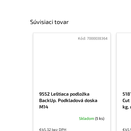
Súvisiaci tovar
Kód:
7000038364
9552 Leštiaca podložka
518
BackUp. Podkladová doska
Cut 
M14
kg,
brú
Skladom
(5 ks)
mat
€45,32 bez DPH
€45,