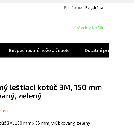
Prihlásenie
Registrácia
NÁKUPNÝ
Prázdny košík
KOŠÍK
Bezpečnostné nože a čepele
Ostatné produkty
ý leštiaci kotúč 3M, 150 mm
aný, zelený
otenia
otúč 3M, 150 mm x 55 mm, vrúbkovaný, zelený