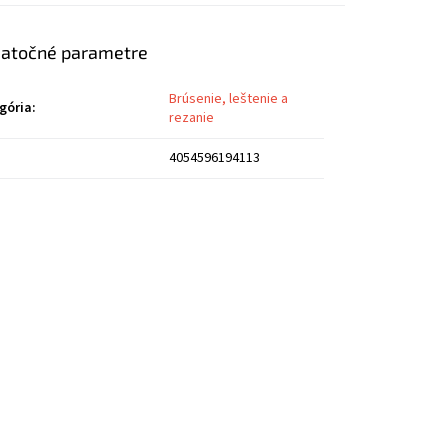
atočné parametre
Brúsenie, leštenie a
gória
:
rezanie
4054596194113