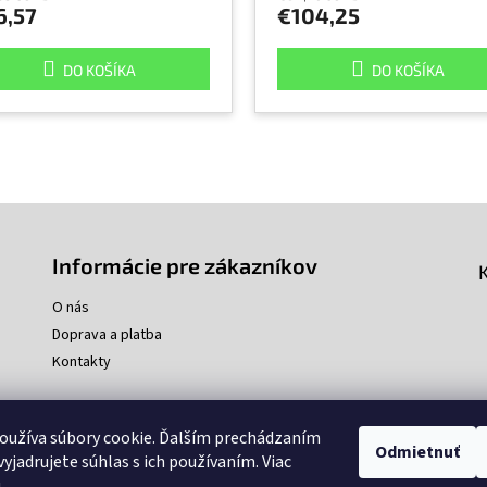
6,57
€104,25
DO KOŠÍKA
DO KOŠÍKA
Informácie pre zákazníkov
O nás
Doprava a platba
Kontakty
oužíva súbory cookie. Ďalším prechádzaním
Odmietnuť
yjadrujete súhlas s ich používaním. Viac
u
.