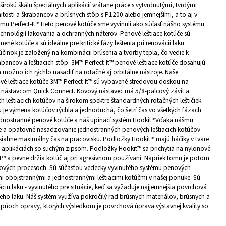
irokú škálu špeciálnych aplikácií vrátane práce s vytvrdnutými, tvrdými
tosti a škrabancov a brúsnych stôp s P1200 alebo jemnejšími, a to aj v
ému Perfect-It™Tieto penové kotúče sme vyvinuli ako súčasť nášho systému
echnológií lakovania a ochranných náterov. Penové leštiace kotúče sú
ené kotúče a sú ideálne pre kritické fázy leštenia pri renovácii laku.
 účinok je založený na kombinácii brúsenia a tvorby tepla, čo vedie k
bancov a leštiacich stôp. 3M™ Perfect-It™ penové leštiace kotúče dosahujú
 a možno ich rýchlo nasadiť na rotačné aj orbitálne nástroje. Naše
é leštiace kotúče 3M™ Perfect-It™ sú vybavené stredovou doskou na
m nástavcom Quick Connect. Kovový nástavec má 5/8-palcový závit a
 leštiacich kotúčov na širokom spektre štandardných rotačných leštičiek.
 výmena kotúčov rýchla a jednoduchá, čo šetrí čas vo všetkých fázach
Jednostranné penové kotúče a náš upínací systém Hookit™Vďaka nášmu
e a opätovné nasadzovanie jednostranných penových leštiacich kotúčov
dosiahne maximálny čas na pracovisku. Podložky Hookit™ majú háčiky v tvare
h aplikáciách so suchým zipsom. Podložky Hookit™ sa prichytia na nylonové
t™ a pevne držia kotúč aj pri agresívnom používaní. Napriek tomu je potom
upňových procesoch. Sú súčasťou vedecky vyvinutého systému penových
ími obojstrannými a jednostrannými leštiacimi kotúčmi v našej ponuke. Sú
ciu laku - vyvinutého pre situácie, keď sa vyžaduje najjemnejšia povrchová
eho laku. Náš systém využíva pokročilý rad brúsnych materiálov, brúsnych a
tupňoch opravy, ktorých výsledkom je povrchová úprava výstavnej kvality so