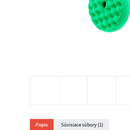
Popis
Súvisiace súbory (1)