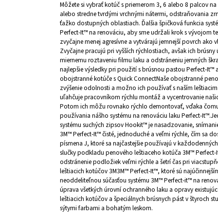
Môžete si vybrať kotúč s priemerom 3, 6 alebo 8 palcov na š
alebo stredne tvrdými vrchnými nátermi, odstraňovania zrni
ťažko dostupných oblastiach. Ďalšia špičková funkcia syst
Perfect-It™ na renováciu, aby sme udržali krok s vývojom t
zvyčajne menej agresívne a vytvárajú jemnejší povrch ako vln
Zvyčajne pracujú pri vyšších rýchlostiach, avšak ich brúsny
miernemu roztaveniu filmu laku a odstráneniu jemných škra
najlepšie výsledky pri použití s brúsnou pastou Perfect-It™
obojstranné kotúče s Quick ConnectNaše obojstranné penov
zvýšenie odolnosti a možno ich používať s naším leštiaci
uľahčuje pracovníkom rýchlu montáž a vycentrovanie našich
Potom ich môžu rovnako rýchlo demontovať, vďaka čomu je
používania nášho systému na renováciu laku Perfect-It™.
systému suchých zipsov Hookit™ je nasadzovanie, snímani
3M™ Perfect-It™ čisté, jednoduché a veľmi rýchle, čím sa 
písmena J, ktoré sa najčastejšie používajú v každodennýc
slučky podkladu penového leštiaceho kotúča 3M™ Perfect-I
odstránenie podložiek veľmi rýchle a šetrí čas pri viacst
leštiacich kotúčov 3M3M™ Perfect-It™, ktoré sú najúčinnejš
neoddeliteľnou súčasťou systému 3M™ Perfect-it™ na renová
úprava všetkých úrovní ochranného laku a opravy existujúc
leštiacich kotúčov a špeciálnych brúsnych pást v štyroch s
sýtymi farbami a bohatým leskom.