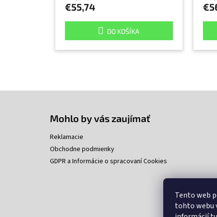
€55,74
€5
DO KOŠÍKA
Z
á
p
Mohlo by vás zaujímať
ä
t
Reklamacie
i
Obchodne podmienky
e
GDPR a Informácie o spracovaní Cookies
Tento web p
tohto webu v
informácií
t