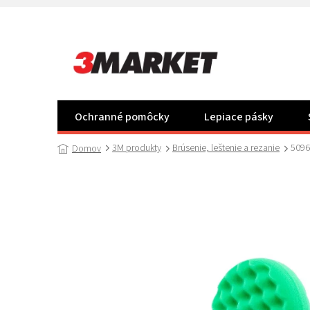
Prejsť
na
obsah
Ochranné pomôcky
Lepiace pásky
3M produkty
Brúsenie, leštenie a rezanie
5096
Domov