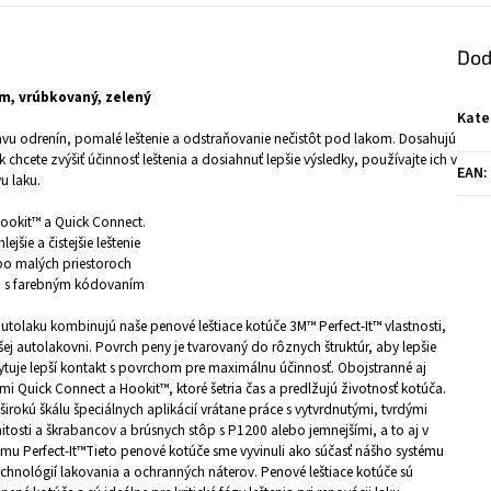
Dod
mm, vrúbkovaný, zelený
Kate
vu odrenín, pomalé leštenie a odstraňovanie nečistôt pod lakom. Dosahujú
hcete zvýšiť účinnosť leštenia a dosiahnuť lepšie výsledky, používajte ich v
EAN
:
u laku.
ookit™ a Quick Connect.
jšie a čistejšie leštenie
ebo malých priestoroch
3M s farebným kódovaním
utolaku kombinujú naše penové leštiace kotúče 3M™ Perfect-It™ vlastnosti,
ašej autolakovni. Povrch peny je tvarovaný do rôznych štruktúr, aby lepšie
kytuje lepší kontakt s povrchom pre maximálnu účinnosť. Obojstranné aj
i Quick Connect a Hookit™, ktoré šetria čas a predlžujú životnosť kotúča.
irokú škálu špeciálnych aplikácií vrátane práce s vytvrdnutými, tvrdými
tosti a škrabancov a brúsnych stôp s P1200 alebo jemnejšími, a to aj v
ému Perfect-It™Tieto penové kotúče sme vyvinuli ako súčasť nášho systému
echnológií lakovania a ochranných náterov. Penové leštiace kotúče sú