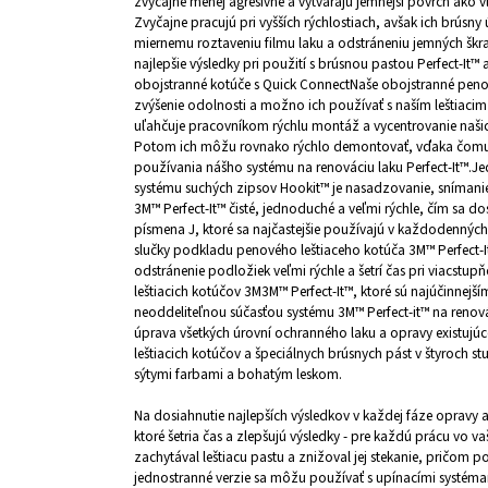
zvyčajne menej agresívne a vytvárajú jemnejší povrch ako vln
Zvyčajne pracujú pri vyšších rýchlostiach, avšak ich brúsny
miernemu roztaveniu filmu laku a odstráneniu jemných škra
najlepšie výsledky pri použití s brúsnou pastou Perfect-It™
obojstranné kotúče s Quick ConnectNaše obojstranné penov
zvýšenie odolnosti a možno ich používať s naším leštiaci
uľahčuje pracovníkom rýchlu montáž a vycentrovanie našich
Potom ich môžu rovnako rýchlo demontovať, vďaka čomu je
používania nášho systému na renováciu laku Perfect-It™.
systému suchých zipsov Hookit™ je nasadzovanie, snímani
3M™ Perfect-It™ čisté, jednoduché a veľmi rýchle, čím sa 
písmena J, ktoré sa najčastejšie používajú v každodennýc
slučky podkladu penového leštiaceho kotúča 3M™ Perfect-I
odstránenie podložiek veľmi rýchle a šetrí čas pri viacst
leštiacich kotúčov 3M3M™ Perfect-It™, ktoré sú najúčinnejš
neoddeliteľnou súčasťou systému 3M™ Perfect-it™ na renová
úprava všetkých úrovní ochranného laku a opravy existujúc
leštiacich kotúčov a špeciálnych brúsnych pást v štyroch s
sýtymi farbami a bohatým leskom.
Na dosiahnutie najlepších výsledkov v každej fáze opravy 
ktoré šetria čas a zlepšujú výsledky - pre každú prácu vo v
zachytával leštiacu pastu a znižoval jej stekanie, pričom 
jednostranné verzie sa môžu používať s upínacími systémam