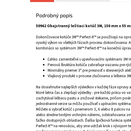
Podrobný popis
50962 Obojstranný leštiaci kotúč 3M, 150 mm x 55 
Dokončovacie kotúče 3M™ Perfect-It™ sa používajú na opra
vysoký výkon vo všetkých fázach procesu dokončovania. Ak c
kombinácii so systémom 3M™ Perfect-It™ na konečnú úprav
Ľahko zameniteľné s upevňovacími systémami 3M H
Penová štruktúra kotúča zabraňuje viazaniu pre rýchle
Minimálny priemer 3" pre presnosť v stiesnených al
Vlajkový produkt v procese zlučovania a leštenia 
Na dosiahnutie najlepších výsledkov v každej fáze opravy a
ktoré šetria čas a zlepšujú výsledky - pre každú prácu vo v
zachytával leštiacu pastu a znižoval stekanie, pričom pos
jednostranné verzie sa môžu používať s upínacími systémam
Môžete si vybrať kotúč s priemerom 3, 6 alebo 8 palcov na š
alebo stredne tvrdými vrchnými nátermi, odstraňovania zrni
ťažko dostupných oblastiach. Ďalšia špičková funkcia syst
Perfect-It™ na renováciu, aby sme udržali krok s vývojom t