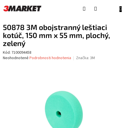
Prejsť
na
NÁKU
obsah
KOŠÍ
50878 3M obojstranný leštiaci
kotúč, 150 mm x 55 mm, plochý,
zelený
Kód:
7100094458
Priemerné
Neohodnotené
Podrobnosti hodnotenia
Značka:
3M
hodnotenie
produktu
je
0,0
z
5
hviezdičiek.