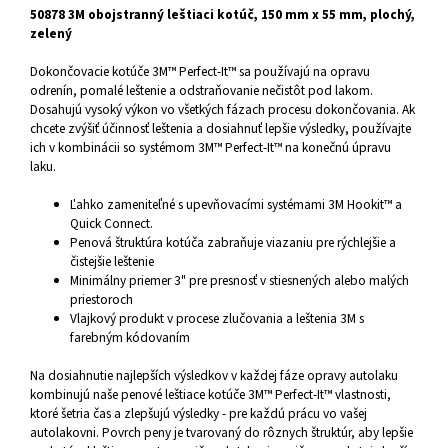
50878 3M obojstranný leštiaci kotúč, 150 mm x 55 mm, plochý,
zelený
Dokončovacie kotúče 3M™ Perfect-It™ sa používajú na opravu
odrenín, pomalé leštenie a odstraňovanie nečistôt pod lakom.
Dosahujú vysoký výkon vo všetkých fázach procesu dokončovania. Ak
chcete zvýšiť účinnosť leštenia a dosiahnuť lepšie výsledky, používajte
ich v kombinácii so systémom 3M™ Perfect-It™ na konečnú úpravu
laku.
Ľahko zameniteľné s upevňovacími systémami 3M Hookit™ a
Quick Connect.
Penová štruktúra kotúča zabraňuje viazaniu pre rýchlejšie a
čistejšie leštenie
Minimálny priemer 3" pre presnosť v stiesnených alebo malých
priestoroch
Vlajkový produkt v procese zlučovania a leštenia 3M s
farebným kódovaním
Na dosiahnutie najlepších výsledkov v každej fáze opravy autolaku
kombinujú naše penové leštiace kotúče 3M™ Perfect-It™ vlastnosti,
ktoré šetria čas a zlepšujú výsledky - pre každú prácu vo vašej
autolakovni. Povrch peny je tvarovaný do rôznych štruktúr, aby lepšie