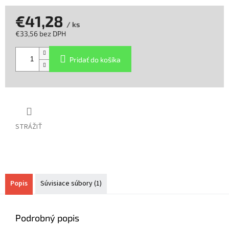
€41,28
/ ks
€33,56 bez DPH
Jednotková
cena:
Pridať do košíka
STRÁŽIŤ
Popis
Súvisiace súbory (1)
Podrobný popis