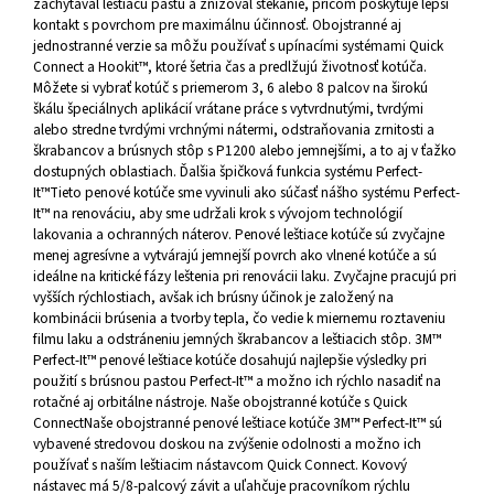
zachytával leštiacu pastu a znižoval stekanie, pričom poskytuje lepší
kontakt s povrchom pre maximálnu účinnosť. Obojstranné aj
jednostranné verzie sa môžu používať s upínacími systémami Quick
Connect a Hookit™, ktoré šetria čas a predlžujú životnosť kotúča.
Môžete si vybrať kotúč s priemerom 3, 6 alebo 8 palcov na širokú
škálu špeciálnych aplikácií vrátane práce s vytvrdnutými, tvrdými
alebo stredne tvrdými vrchnými nátermi, odstraňovania zrnitosti a
škrabancov a brúsnych stôp s P1200 alebo jemnejšími, a to aj v ťažko
dostupných oblastiach. Ďalšia špičková funkcia systému Perfect-
It™Tieto penové kotúče sme vyvinuli ako súčasť nášho systému Perfect-
It™ na renováciu, aby sme udržali krok s vývojom technológií
lakovania a ochranných náterov. Penové leštiace kotúče sú zvyčajne
menej agresívne a vytvárajú jemnejší povrch ako vlnené kotúče a sú
ideálne na kritické fázy leštenia pri renovácii laku. Zvyčajne pracujú pri
vyšších rýchlostiach, avšak ich brúsny účinok je založený na
kombinácii brúsenia a tvorby tepla, čo vedie k miernemu roztaveniu
filmu laku a odstráneniu jemných škrabancov a leštiacich stôp. 3M™
Perfect-It™ penové leštiace kotúče dosahujú najlepšie výsledky pri
použití s brúsnou pastou Perfect-It™ a možno ich rýchlo nasadiť na
rotačné aj orbitálne nástroje. Naše obojstranné kotúče s Quick
ConnectNaše obojstranné penové leštiace kotúče 3M™ Perfect-It™ sú
vybavené stredovou doskou na zvýšenie odolnosti a možno ich
používať s naším leštiacim nástavcom Quick Connect. Kovový
nástavec má 5/8-palcový závit a uľahčuje pracovníkom rýchlu