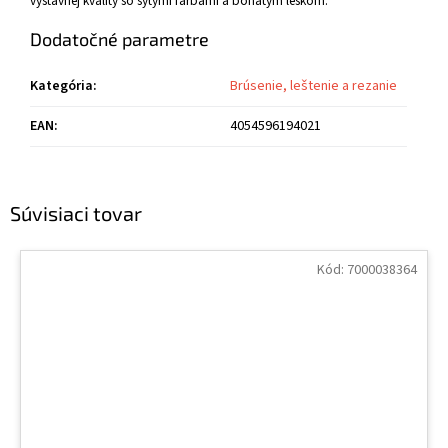
výstavnej kvality so sýtymi farbami a bohatým leskom.
Dodatočné parametre
Kategória
:
Brúsenie, leštenie a rezanie
EAN
:
4054596194021
Súvisiaci tovar
Kód:
7000038364