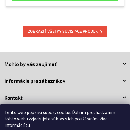
ZOBRAZIŤ VŠETKY SÚVISIACE PRODUKTY
Z
á
Mohlo by vás zaujímať
p
ä
t
Informácie pre zákazníkov
i
e
Kontakt
Tento web používa súbory cookie. Ďalším prechádzaním
tohto webu vyjadrujete súhlas s ich používaním. Viac
informácií
tu
.