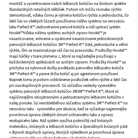
montáž a vycentrovanie našich leštiacich kotúčov na širokom spektre
štandardných rotačných leštičiek. Potom ich môžu rovnako rýchlo
demontovať, vďaka čomu je výmena kotúčov rýchla a jednoduchá, čo
šetrí čas vo všetkých fázach používania nášho systému na renováciu
laku Perfect-It™.Jednostranné penové kotúče a náš upínací systém
Hookit™Vďaka nášmu systému suchých zipsov Hookit™ je
nasadzovanie, snímanie a opätovné nasadzovanie jednostranných
penových leštiacich kotúčov 3M™ Perfect-It™ čisté, jednoduché a veľmi
rýchle, čím sa maximalizuje váš čas na pracovisku. Podložky Hookit™
majú háčiky v tvare písmena J, ktoré sa najčastejšie používajú v
každodenných aplikáciách so suchým zipsom. Podložky Hookit™ sa
prichytia na nylonové slučky podkladu penového leštiaceho kotúča
3M™ Perfect-It™ a pevne držia kotúč aj pri agresívnom používaní.
Napriek tomu je potom odstránenie podložiek veľmi rýchle a šetrí čas
pri viacstupňových procesoch. Sú súčasťou vedecky vyvinutého
systému penových leštiacich kotúčov 3M3M™ Perfect-It™, ktoré sú
najúčinnejšími obojstrannými a jednostrannými leštiacimi kotúčmi v
našej ponuke. Sú neoddeliteľnou súčasťou systému 3M™ Perfect-it™ na
renováciu laku - vyvinutého pre situácie, keď sa vyžaduje najjemnejšia
povrchová úprava všetkých úrovní ochranného laku a opravy
existujúceho laku. Náš systém využíva pokročilý rad brúsnych
materiálov, brúsnych a leštiacich kotúčov a špeciálnych brúsnych pást
v štyroch stupňoch opravy, ktorých výsledkom je povrchová úprava